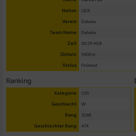
GER
Nation
Debeka
Verein
Debeka
Team Name
00:29:40.8
Zeit
5400 m
Distanz
Finished
Status
Ranking
Ü35
Kategorie
W
Geschlecht
3268
Rang
474
Geschlechter Rang