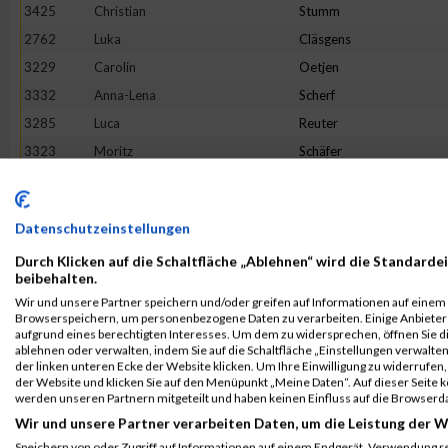
3425
Christian
Stumm
2762
Luka
Cläsgens
3229
Carolin
Oetjen
3332
Anna-Lena
Scherf
3285
Luca
Reuter
3323
Moritz
Schäfer
2868
Tristan
Geisen
2850
Melina
Friedhofen-Königs
Datenschutzeinstellungen
3513
Petra
Wippenbeck
Durch Klicken auf die Schaltfläche „Ablehnen“ wird die Standardei
3256
Louis
Pohle
beibehalten.
2992
Daniel
Jakobs
Wir und unsere Partner speichern und/oder greifen auf Informationen auf einem G
Browserspeichern, um personenbezogene Daten zu verarbeiten. Einige Anbiete
3465
Maurice
Voss
aufgrund eines berechtigten Interesses. Um dem zu widersprechen, öffnen Sie die
3392
Sonja
Siebenborn
ablehnen oder verwalten, indem Sie auf die Schaltfläche „Einstellungen verwalten“
der linken unteren Ecke der Website klicken. Um Ihre Einwilligung zu widerrufen, 
3270
Marike
Reger
der Website und klicken Sie auf den Menüpunkt „Meine Daten“. Auf dieser Seite 
werden unseren Partnern mitgeteilt und haben keinen Einfluss auf die Browserd
3149
Mario
Martini
Wir und unsere Partner verarbeiten Daten, um die Leistung der W
2656
Mischka
Anastasini
Speichern von oder Zugriff auf Informationen auf einem Endgerät. Verwendung r