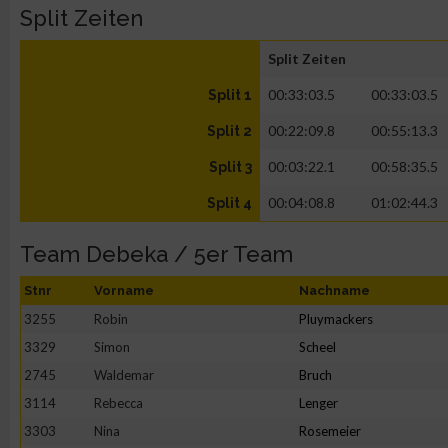
Split Zeiten
Split Zeiten
00:33:03.5
00:33:03.5
Split 1
00:22:09.8
00:55:13.3
Split 2
00:03:22.1
00:58:35.5
Split 3
00:04:08.8
01:02:44.3
Split 4
Team Debeka / 5er Team
Stnr
Vorname
Nachname
3255
Robin
Pluymackers
3329
Simon
Scheel
2745
Waldemar
Bruch
3114
Rebecca
Lenger
3303
Nina
Rosemeier