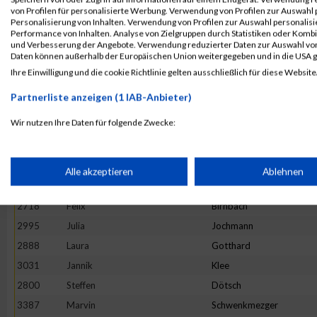
3328
Fabian
Scheel
von Profilen für personalisierte Werbung. Verwendung von Profilen zur Auswahl p
Personalisierung von Inhalten. Verwendung von Profilen zur Auswahl personalis
2879
Eva
Gleis
Performance von Inhalten. Analyse von Zielgruppen durch Statistiken oder Komb
und Verbesserung der Angebote. Verwendung reduzierter Daten zur Auswahl von
2897
Lara
Grinzoff
Daten können außerhalb der Europäischen Union weitergegeben und in die USA 
2934
Claudius
Helf
Ihre Einwilligung und die cookie Richtlinie gelten ausschließlich für diese Website
2998
Kai
Johnen
Partnerliste anzeigen (1 IAB-Anbieter)
2803
Moritz
Dückers
Wir nutzen Ihre Daten für folgende Zwecke:
2676
Ellen
Bauer
IAB-Verarbeitungszwecke:
3131
Miriam
Lübbert
2688
Sascha
Becker
Speichern von oder Zugriff auf Informationen auf einem Endge
Alle akzeptieren
Ablehnen
3111
Kai
Leibisch
2718
Felix
Birnbach
Verwendung reduzierter Daten zur Auswahl von Werbeanzeige
2995
Julia
Jochmann
2888
Laura
Gotthard
Erstellung von Profilen für personalisierte Werbung
3031
Jannik
Klee
2800
Steffen
Dötsch
Verwendung von Profilen zur Auswahl personalisierter Werbun
3387
Marvin
Schwenkmezger