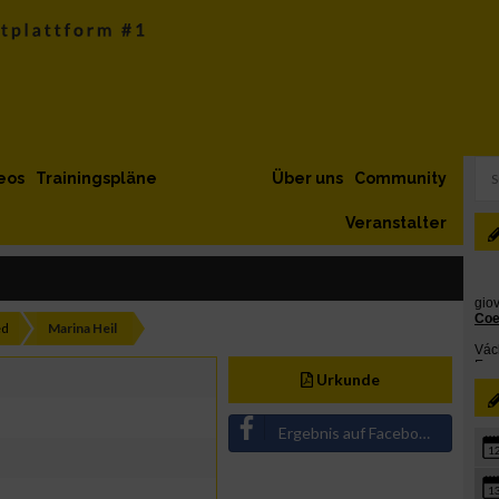
eos
Trainingspläne
Über uns
Community
Veranstalter
ed
Marina Heil
Urkunde
Ergebnis auf Facebook teilen
1
1