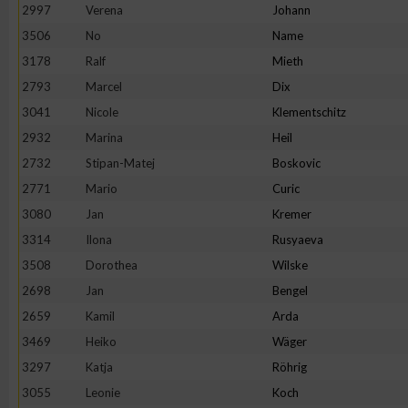
IAB-Besonderheiten:
2997
Verena
Johann
3506
No
Name
Verwendung genauer Standortdaten
3178
Ralf
Mieth
2793
Marcel
Dix
Geräte anhand von aktiv angeforderten Informationen identifi
3041
Nicole
Klementschitz
2932
Marina
Heil
Nicht-IAB-Verarbeitungszwecke:
2732
Stipan-Matej
Boskovic
Notwendig
2771
Mario
Curic
3080
Jan
Kremer
Performance
3314
Ilona
Rusyaeva
3508
Dorothea
Wilske
Funktional
2698
Jan
Bengel
2659
Kamil
Arda
3469
Heiko
Wäger
Werbung
3297
Katja
Röhrig
3055
Leonie
Koch