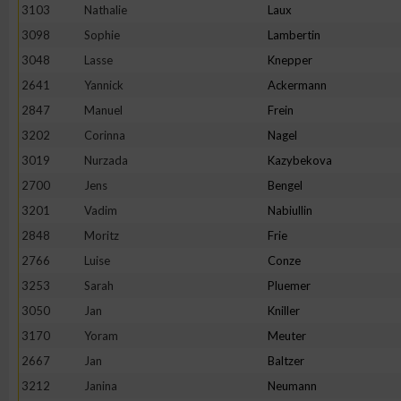
3103
Nathalie
Laux
Erstellung von Profilen zur Personalisierung von Inhalten
3098
Sophie
Lambertin
3048
Lasse
Knepper
2641
Yannick
Ackermann
Verwendung von Profilen zur Auswahl personalisierter Inhalte
2847
Manuel
Frein
3202
Corinna
Nagel
Messung der Werbeleistung
3019
Nurzada
Kazybekova
2700
Jens
Bengel
Messung der Performance von Inhalten
3201
Vadim
Nabiullin
2848
Moritz
Frie
Analyse von Zielgruppen durch Statistiken oder Kombinatione
2766
Luise
Conze
verschiedenen Quellen
3253
Sarah
Pluemer
3050
Jan
Kniller
Entwicklung und Verbesserung der Angebote
3170
Yoram
Meuter
2667
Jan
Baltzer
Verwendung reduzierter Daten zur Auswahl von Inhalten
3212
Janina
Neumann