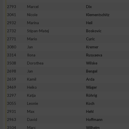
IAB-Besonderheiten:
2793
Marcel
Dix
Verwendung genauer Standortdaten
3041
Nicole
Klementschitz
2932
Marina
Heil
2732
Stipan-Matej
Boskovic
Geräte anhand von aktiv angeforderten Informationen identifi
2771
Mario
Curic
Nicht-IAB-Verarbeitungszwecke:
3080
Jan
Kremer
3314
Ilona
Rusyaeva
Notwendig
3508
Dorothea
Wilske
2698
Jan
Bengel
Performance
2659
Kamil
Arda
3469
Heiko
Wäger
Funktional
3297
Katja
Röhrig
3055
Leonie
Koch
Werbung
2931
Max
Hehl
2963
David
Hoffmann
3504
Marc
Wilhelm