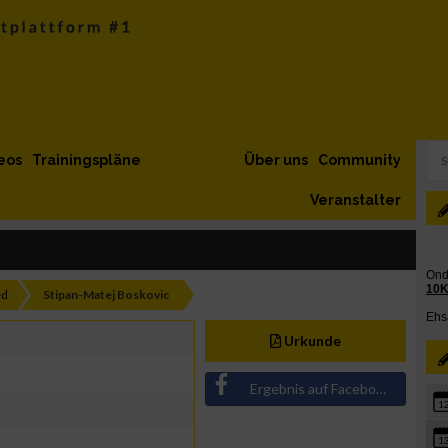
eos
Trainingspläne
Über uns
Community
Veranstalter
ed
Stipan-Matej Boskovic
Urkunde
Ergebnis auf Facebook teilen
1
1