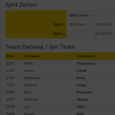
Split Zeiten
Split Zeiten
01:26:55.4
01:26:55.4
Split 1
01:52:02.9
Split 4
Team Debeka / 5er Team
Stnr
Vorname
Nachname
3255
Robin
Pluymackers
3329
Simon
Scheel
2745
Waldemar
Bruch
3114
Rebecca
Lenger
3303
Nina
Rosemeier
3475
Matthias
Wagner
2958
Lars
Hillen
2664
Dennis
Bach