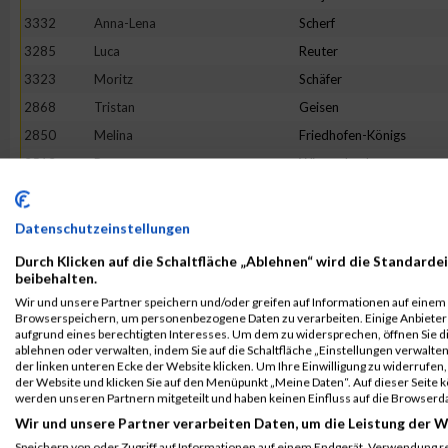
3332
Anna-Lena
Scherf
3285
Luca
Reuter
3323
Moritz
Schäfer
2868
Tristan
Geisen
2850
Melina
Friedhofen-Königs
3513
Petra
Wippenbeck
3256
Louis
Pohle
2992
Daniel
Jakobs
Datenschutzeinstellungen
3465
Maurice
Voss
Durch Klicken auf die Schaltfläche „Ablehnen“ wird die Standardei
3392
Sonja
Siebenborn
beibehalten.
Wir und unsere Partner speichern und/oder greifen auf Informationen auf einem G
3270
Marike
Reger
Browserspeichern, um personenbezogene Daten zu verarbeiten. Einige Anbiete
3149
Mario
Martini
aufgrund eines berechtigten Interesses. Um dem zu widersprechen, öffnen Sie die
ablehnen oder verwalten, indem Sie auf die Schaltfläche „Einstellungen verwalten“
2656
Mischka
Anastasini
der linken unteren Ecke der Website klicken. Um Ihre Einwilligung zu widerrufen, 
der Website und klicken Sie auf den Menüpunkt „Meine Daten“. Auf dieser Seite 
3328
Fabian
Scheel
werden unseren Partnern mitgeteilt und haben keinen Einfluss auf die Browserd
2879
Eva
Gleis
Wir und unsere Partner verarbeiten Daten, um die Leistung der W
2897
Lara
Grinzoff
Speichern von oder Zugriff auf Informationen auf einem Endgerät. Verwendung r