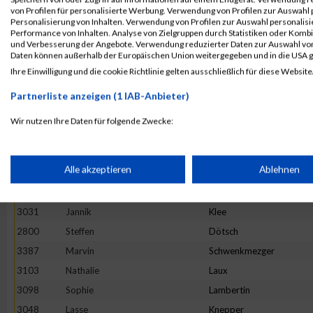
von Profilen für personalisierte Werbung. Verwendung von Profilen zur Auswahl p
2934
Claudius
Helf
Personalisierung von Inhalten. Verwendung von Profilen zur Auswahl personalis
Performance von Inhalten. Analyse von Zielgruppen durch Statistiken oder Komb
2998
Kai
Johnen
und Verbesserung der Angebote. Verwendung reduzierter Daten zur Auswahl von
2803
Moritz
Dückers
Daten können außerhalb der Europäischen Union weitergegeben und in die USA 
Ihre Einwilligung und die cookie Richtlinie gelten ausschließlich für diese Website
2676
Ellen
Bauer
3131
Miriam
Lübbert
Partnerliste anzeigen (1 IAB-Anbieter)
2688
Sascha
Becker
Wir nutzen Ihre Daten für folgende Zwecke:
3111
Kai
Leibisch
IAB-Verarbeitungszwecke:
2718
Felix
Birnbach
Speichern von oder Zugriff auf Informationen auf einem Endge
Alle akzeptieren
Ablehnen
2995
Julia
Jochmann
2888
Laura
Gotthard
Verwendung reduzierter Daten zur Auswahl von Werbeanzeige
3031
Jannik
Klee
2800
Steffen
Dötsch
3387
Marvin
Schwenkmezger
Erstellung von Profilen für personalisierte Werbung
3103
Nathalie
Laux
3098
Sophie
Lambertin
Verwendung von Profilen zur Auswahl personalisierter Werbun
3048
Lasse
Knepper