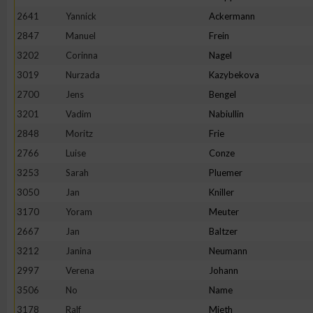
2641
Yannick
Ackermann
Erstellung von Profilen zur Personalisierung von Inhalten
2847
Manuel
Frein
3202
Corinna
Nagel
Verwendung von Profilen zur Auswahl personalisierter Inhalte
3019
Nurzada
Kazybekova
2700
Jens
Bengel
Messung der Werbeleistung
3201
Vadim
Nabiullin
2848
Moritz
Frie
2766
Luise
Conze
Messung der Performance von Inhalten
3253
Sarah
Pluemer
3050
Jan
Kniller
Analyse von Zielgruppen durch Statistiken oder Kombinatione
verschiedenen Quellen
3170
Yoram
Meuter
2667
Jan
Baltzer
Entwicklung und Verbesserung der Angebote
3212
Janina
Neumann
2997
Verena
Johann
Verwendung reduzierter Daten zur Auswahl von Inhalten
3506
No
Name
3178
Ralf
Mieth