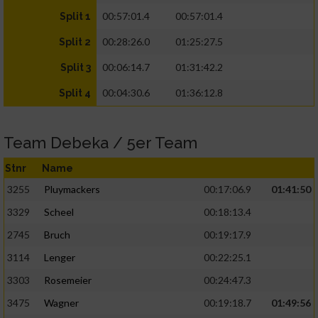
00:57:01.4
00:57:01.4
Split 1
00:28:26.0
01:25:27.5
Split 2
00:06:14.7
01:31:42.2
Split 3
00:04:30.6
01:36:12.8
Split 4
Team Debeka / 5er Team
Stnr
Name
3255
Pluymackers
00:17:06.9
01:41:50
3329
Scheel
00:18:13.4
2745
Bruch
00:19:17.9
3114
Lenger
00:22:25.1
3303
Rosemeier
00:24:47.3
3475
Wagner
00:19:18.7
01:49:56