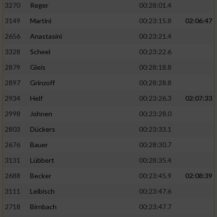
3270
Reger
00:28:01.4
3149
Martini
00:23:15.8
02:06:47
2656
Anastasini
00:23:21.4
3328
Scheel
00:23:22.6
2879
Gleis
00:28:18.8
2897
Grinzoff
00:28:28.8
2934
Helf
00:23:26.3
02:07:33
2998
Johnen
00:23:28.0
2803
Dückers
00:23:33.1
2676
Bauer
00:28:30.7
3131
Lübbert
00:28:35.4
2688
Becker
00:23:45.9
02:08:39
3111
Leibisch
00:23:47.6
2718
Birnbach
00:23:47.7