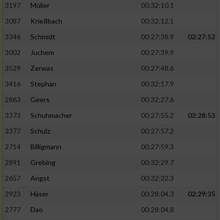
Speichern von oder Zugriff auf Informationen
3197
Müller
00:32:10.1
auf einem Endgerät
3087
Krießbach
00:32:12.1
Verwendung reduzierter Daten zur Auswahl
3346
Schmidt
00:27:38.9
02:27:52
von Werbeanzeigen
3002
Juchem
00:27:39.9
Erstellung von Profilen für personalisierte
3529
Zerwas
00:27:48.6
Werbung
3416
Stephan
00:32:17.9
Verwendung von Profilen zur Auswahl
2863
Geers
00:32:27.6
personalisierter Werbung
3373
Schuhmacher
00:27:55.2
02:28:53
Erstellung von Profilen zur Personalisierung
von Inhalten
3377
Schulz
00:27:57.2
2714
Billigmann
00:27:59.3
Verwendung von Profilen zur Auswahl
personalisierter Inhalte
2891
Grebing
00:32:29.7
2657
Angst
00:32:32.3
Messung der Werbeleistung
2923
Häser
00:28:04.3
02:29:35
2777
Dao
00:28:04.8
Messung der Performance von Inhalten