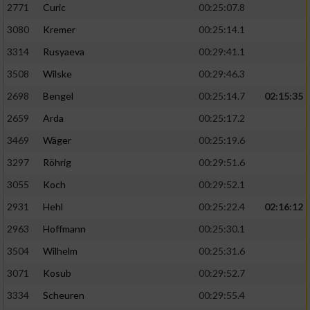
2771
Curic
00:25:07.8
3080
Kremer
00:25:14.1
3314
Rusyaeva
00:29:41.1
3508
Wilske
00:29:46.3
2698
Bengel
00:25:14.7
02:15:35
2659
Arda
00:25:17.2
3469
Wäger
00:25:19.6
3297
Röhrig
00:29:51.6
3055
Koch
00:29:52.1
2931
Hehl
00:25:22.4
02:16:12
2963
Hoffmann
00:25:30.1
3504
Wilhelm
00:25:31.6
3071
Kosub
00:29:52.7
3334
Scheuren
00:29:55.4