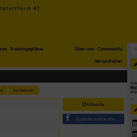
eos
Trainingspläne
Über uns
Community
Veranstalter
ed
Ivo Nastold
Urkunde
Ergebnis auf Facebook teilen
1
1