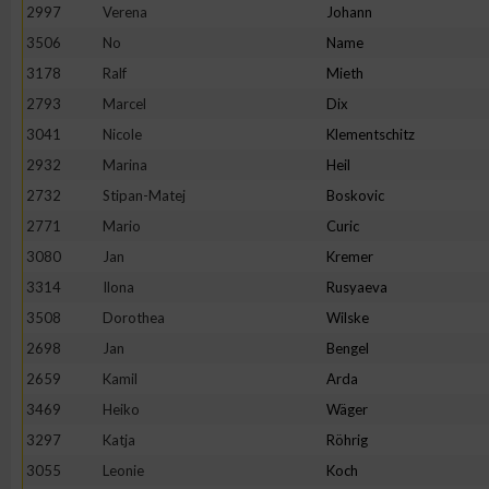
IAB-Besonderheiten:
2997
Verena
Johann
3506
No
Name
Verwendung genauer Standortdaten
3178
Ralf
Mieth
2793
Marcel
Dix
Geräte anhand von aktiv angeforderten Informationen identifi
3041
Nicole
Klementschitz
2932
Marina
Heil
Nicht-IAB-Verarbeitungszwecke:
2732
Stipan-Matej
Boskovic
Notwendig
2771
Mario
Curic
3080
Jan
Kremer
Performance
3314
Ilona
Rusyaeva
3508
Dorothea
Wilske
Funktional
2698
Jan
Bengel
2659
Kamil
Arda
3469
Heiko
Wäger
Werbung
3297
Katja
Röhrig
3055
Leonie
Koch