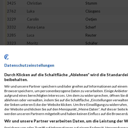
3425
Christian
Stumm
2762
Luka
Cläsgens
3229
Carolin
Oetjen
3332
Anna-Lena
Scherf
3285
Luca
Reuter
3323
Moritz
Schäfer
2868
Tristan
Geisen
2850
Melina
Friedhofen-Königs
Datenschutzeinstellungen
3513
Petra
Wippenbeck
Durch Klicken auf die Schaltfläche „Ablehnen“ wird die Standardei
3256
Louis
Pohle
beibehalten.
2992
Daniel
Jakobs
Wir und unsere Partner speichern und/oder greifen auf Informationen auf einem G
Browserspeichern, um personenbezogene Daten zu verarbeiten. Einige Anbiete
3465
Maurice
Voss
aufgrund eines berechtigten Interesses. Um dem zu widersprechen, öffnen Sie die
3392
Sonja
Siebenborn
ablehnen oder verwalten, indem Sie auf die Schaltfläche „Einstellungen verwalten“
der linken unteren Ecke der Website klicken. Um Ihre Einwilligung zu widerrufen, 
3270
Marike
Reger
der Website und klicken Sie auf den Menüpunkt „Meine Daten“. Auf dieser Seite 
werden unseren Partnern mitgeteilt und haben keinen Einfluss auf die Browserd
3149
Mario
Martini
Wir und unsere Partner verarbeiten Daten, um die Leistung der W
2656
Mischka
Anastasini
Speichern von oder Zugriff auf Informationen auf einem Endgerät. Verwendung r