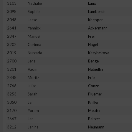
3103
Nathalie
Laux
Erstellung von Profilen zur Personalisierung von Inhalten
3098
Sophie
Lambertin
3048
Lasse
Knepper
2641
Yannick
Ackermann
Verwendung von Profilen zur Auswahl personalisierter Inhalte
2847
Manuel
Frein
3202
Corinna
Nagel
Messung der Werbeleistung
3019
Nurzada
Kazybekova
2700
Jens
Bengel
Messung der Performance von Inhalten
3201
Vadim
Nabiullin
2848
Moritz
Frie
Analyse von Zielgruppen durch Statistiken oder Kombinatione
2766
Luise
Conze
verschiedenen Quellen
3253
Sarah
Pluemer
3050
Jan
Kniller
Entwicklung und Verbesserung der Angebote
3170
Yoram
Meuter
2667
Jan
Baltzer
Verwendung reduzierter Daten zur Auswahl von Inhalten
3212
Janina
Neumann