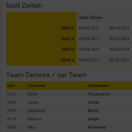
Split Zeiten
Split Zeiten
00:56:52.2
00:56:52.2
Split 1
00:25:38.3
01:22:30.5
Split 2
00:04:26.4
01:26:56.9
Split 3
00:05:25.1
01:32:22.1
Split 4
Team Debeka / 5er Team
Stnr
Vorname
Nachname
3255
Robin
Pluymackers
3329
Simon
Scheel
2745
Waldemar
Bruch
3114
Rebecca
Lenger
3303
Nina
Rosemeier