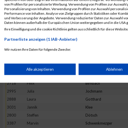
3328
Fabian
Scheel
von Profilen für personalisierte Werbung. Verwendung von Profilen zur Auswahl p
Personalisierung von Inhalten. Verwendung von Profilen zur Auswahl personalis
2879
Eva
Gleis
Performance von Inhalten. Analyse von Zielgruppen durch Statistiken oder Komb
und Verbesserung der Angebote. Verwendung reduzierter Daten zur Auswahl von
2897
Lara
Grinzoff
Daten können außerhalb der Europäischen Union weitergegeben und in die USA 
2934
Claudius
Helf
Ihre Einwilligung und die cookie Richtlinie gelten ausschließlich für diese Website
2998
Kai
Johnen
Partnerliste anzeigen (1 IAB-Anbieter)
2803
Moritz
Dückers
Wir nutzen Ihre Daten für folgende Zwecke:
2676
Ellen
Bauer
IAB-Verarbeitungszwecke:
3131
Miriam
Lübbert
2688
Sascha
Becker
Speichern von oder Zugriff auf Informationen auf einem Endge
Alle akzeptieren
Ablehnen
3111
Kai
Leibisch
2718
Felix
Birnbach
Verwendung reduzierter Daten zur Auswahl von Werbeanzeige
2995
Julia
Jochmann
2888
Laura
Gotthard
Erstellung von Profilen für personalisierte Werbung
3031
Jannik
Klee
2800
Steffen
Dötsch
Verwendung von Profilen zur Auswahl personalisierter Werbun
3387
Marvin
Schwenkmezger