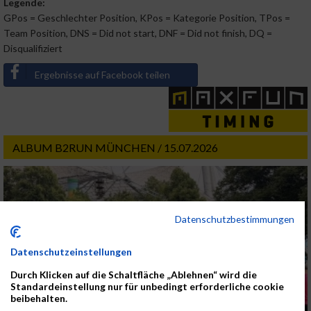
Legende:
GPos = Geschlechter Position, KPos = Kategorie Position, TPos =
Team Position, DNS = Did not start, DNF = Did not finish, DQ =
Disqualifiziert
Ergebnisse auf Facebook teilen
ALBUM B2RUN MÜNCHEN / 15.07.2026
Datenschutzbestimmungen
Datenschutzeinstellungen
Durch Klicken auf die Schaltfläche „Ablehnen“ wird die
Standardeinstellung nur für unbedingt erforderliche cookie
beibehalten.