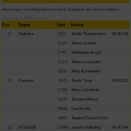
Wertungen und Altersklassen nach Vorgaben des Veranstalters.
Zeige
1-50
von
7.585
Einträgen.
Pos
Team
Stnr
Name
1.
Debeka
3255
Robin Pluymackers
01:41:50
3329
Simon Scheel
2745
Waldemar Bruch
3114
Rebecca Lenger
3303
Nina Rosemeier
2.
Canyon
1873
Paolo Toua
01:42:22
1738
Marco Anderer
1878
Richard Weise
1868
Lea Strobl
1840
Regina Ochoa Ortiz
3.
STEULER
13043
Jannis Güllering
01:47:36