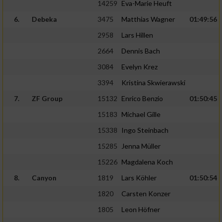
14259
Eva-Marie Heuft
6.
Debeka
3475
Matthias Wagner
01:49:56
2958
Lars Hillen
2664
Dennis Bach
3084
Evelyn Krez
3394
Kristina Skwierawski
7.
ZF Group
15132
Enrico Benzio
01:50:45
15183
Michael Gille
15338
Ingo Steinbach
15285
Jenna Müller
15226
Magdalena Koch
8.
Canyon
1819
Lars Köhler
01:50:54
1820
Carsten Konzer
1805
Leon Höfner