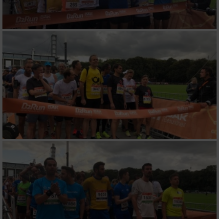
Verwendung von Profilen zur Auswahl
personalisierter Inhalte
Messung der Werbeleistung
Messung der Performance von Inhalten
Analyse von Zielgruppen durch Statistiken
oder Kombinationen von Daten aus
verschiedenen Quellen
Entwicklung und Verbesserung der Angebote
Verwendung reduzierter Daten zur Auswahl
von Inhalten
IAB-Besonderheiten:
Verwendung genauer Standortdaten