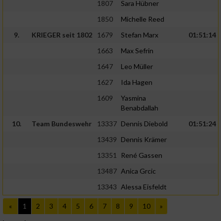
1807
Sara Hübner
1850
Michelle Reed
9.
KRIEGER seit 1802
1679
Stefan Marx
01:51:14
1663
Max Sefrin
1647
Leo Müller
1627
Ida Hagen
1609
Yasmina
Benabdallah
10.
Team Bundeswehr
13337
Dennis Diebold
01:51:24
13439
Dennis Krämer
13351
René Gassen
13487
Anica Grcic
13343
Alessa Eisfeldt
«
1
2
3
4
5
6
7
8
9
10
»