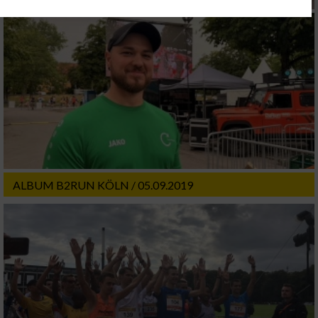
Ihre Einwilligung und die cookie Richtlinie gelten ausschließlich für diese
Website/App.
Partnerliste anzeigen (1 IAB-Anbieter)
Wir nutzen Ihre Daten für folgende Zwecke:
IAB-Verarbeitungszwecke:
Speichern von oder Zugriff auf Informationen
auf einem Endgerät
Verwendung reduzierter Daten zur Auswahl
von Werbeanzeigen
ALBUM B2RUN KÖLN / 05.09.2019
Erstellung von Profilen für personalisierte
Werbung
Verwendung von Profilen zur Auswahl
personalisierter Werbung
Erstellung von Profilen zur Personalisierung
von Inhalten