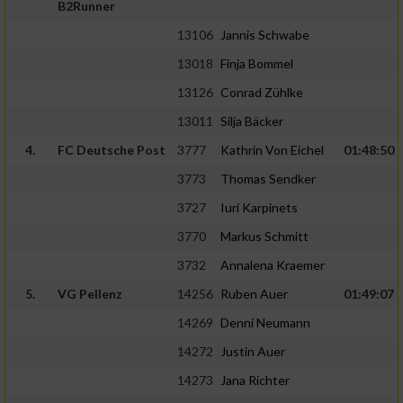
B2Runner
13106
Jannis Schwabe
13018
Finja Bommel
13126
Conrad Zühlke
13011
Silja Bäcker
4.
FC Deutsche Post
3777
Kathrin Von Eichel
01:48:50
3773
Thomas Sendker
3727
Iuri Karpinets
3770
Markus Schmitt
3732
Annalena Kraemer
5.
VG Pellenz
14256
Ruben Auer
01:49:07
14269
Denni Neumann
14272
Justin Auer
14273
Jana Richter