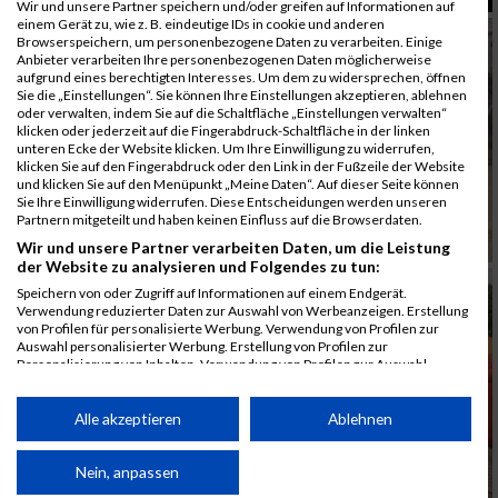
Wir und unsere Partner speichern und/oder greifen auf Informationen auf
einem Gerät zu, wie z. B. eindeutige IDs in cookie und anderen
Browserspeichern, um personenbezogene Daten zu verarbeiten. Einige
Anbieter verarbeiten Ihre personenbezogenen Daten möglicherweise
aufgrund eines berechtigten Interesses. Um dem zu widersprechen, öffnen
Sie die „Einstellungen“. Sie können Ihre Einstellungen akzeptieren, ablehnen
oder verwalten, indem Sie auf die Schaltfläche „Einstellungen verwalten“
klicken oder jederzeit auf die Fingerabdruck-Schaltfläche in der linken
unteren Ecke der Website klicken. Um Ihre Einwilligung zu widerrufen,
klicken Sie auf den Fingerabdruck oder den Link in der Fußzeile der Website
und klicken Sie auf den Menüpunkt „Meine Daten“. Auf dieser Seite können
Sie Ihre Einwilligung widerrufen. Diese Entscheidungen werden unseren
Partnern mitgeteilt und haben keinen Einfluss auf die Browserdaten.
Wir und unsere Partner verarbeiten Daten, um die Leistung
der Website zu analysieren und Folgendes zu tun:
Speichern von oder Zugriff auf Informationen auf einem Endgerät.
Verwendung reduzierter Daten zur Auswahl von Werbeanzeigen. Erstellung
von Profilen für personalisierte Werbung. Verwendung von Profilen zur
Auswahl personalisierter Werbung. Erstellung von Profilen zur
Personalisierung von Inhalten. Verwendung von Profilen zur Auswahl
personalisierter Inhalte. Messung der Werbeleistung. Messung der
Performance von Inhalten. Analyse von Zielgruppen durch Statistiken oder
Kombinationen von Daten aus verschiedenen Quellen. Entwicklung und
Alle akzeptieren
Ablehnen
Verbesserung der Angebote. Verwendung reduzierter Daten zur Auswahl
von Inhalten.
Daten können außerhalb der Europäischen Union weitergegeben und in die
Nein, anpassen
USA gesendet werden.