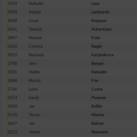
3103
Nathalie
Laux
Erstellung von Profilen zur Personalisierung von Inhalten
3098
Sophie
Lambertin
3048
Lasse
Knepper
2641
Yannick
Ackermann
Verwendung von Profilen zur Auswahl personalisierter Inhalte
2847
Manuel
Frein
3202
Corinna
Nagel
Messung der Werbeleistung
3019
Nurzada
Kazybekova
2700
Jens
Bengel
Messung der Performance von Inhalten
3201
Vadim
Nabiullin
2848
Moritz
Frie
Analyse von Zielgruppen durch Statistiken oder Kombinatione
2766
Luise
Conze
verschiedenen Quellen
3253
Sarah
Pluemer
3050
Jan
Kniller
Entwicklung und Verbesserung der Angebote
3170
Yoram
Meuter
2667
Jan
Baltzer
Verwendung reduzierter Daten zur Auswahl von Inhalten
3212
Janina
Neumann