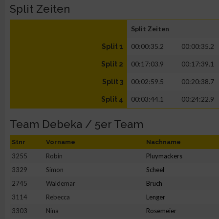
Split Zeiten
Split Zeiten
00:00:35.2
00:00:35.2
Split 1
00:17:03.9
00:17:39.1
Split 2
00:02:59.5
00:20:38.7
Split 3
00:03:44.1
00:24:22.9
Split 4
Team Debeka / 5er Team
Stnr
Vorname
Nachname
3255
Robin
Pluymackers
3329
Simon
Scheel
2745
Waldemar
Bruch
3114
Rebecca
Lenger
3303
Nina
Rosemeier