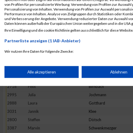
3328
Fabian
Scheel
von Profilen für personalisierte Werbung. Verwendung von Profilen zur Auswahl p
Personalisierung von Inhalten. Verwendung von Profilen zur Auswahl personalis
2879
Eva
Gleis
Performance von Inhalten. Analyse von Zielgruppen durch Statistiken oder Komb
und Verbesserung der Angebote. Verwendung reduzierter Daten zur Auswahl von
2897
Lara
Grinzoff
Daten können außerhalb der Europäischen Union weitergegeben und in die USA 
2934
Claudius
Helf
Ihre Einwilligung und die cookie Richtlinie gelten ausschließlich für diese Website
2998
Kai
Johnen
Partnerliste anzeigen (1 IAB-Anbieter)
2803
Moritz
Dückers
Wir nutzen Ihre Daten für folgende Zwecke:
2676
Ellen
Bauer
IAB-Verarbeitungszwecke:
3131
Miriam
Lübbert
2688
Sascha
Becker
Speichern von oder Zugriff auf Informationen auf einem Endge
Alle akzeptieren
Ablehnen
3111
Kai
Leibisch
2718
Felix
Birnbach
Verwendung reduzierter Daten zur Auswahl von Werbeanzeige
2995
Julia
Jochmann
2888
Laura
Gotthard
Erstellung von Profilen für personalisierte Werbung
3031
Jannik
Klee
2800
Steffen
Dötsch
Verwendung von Profilen zur Auswahl personalisierter Werbun
3387
Marvin
Schwenkmezger