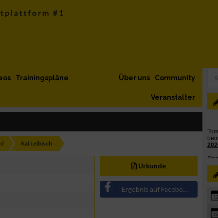
eos
Trainingspläne
Über uns
Community
Veranstalter
ed
Kai Leibisch
Urkunde
Ergebnis auf Facebook teilen
1
1