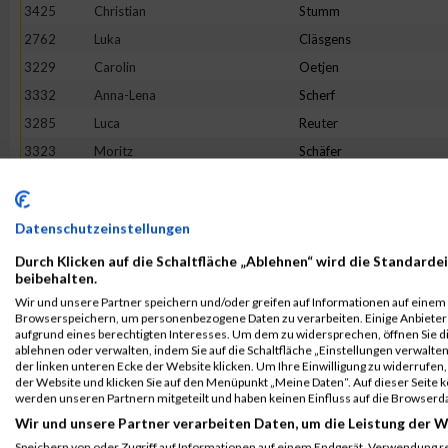
3425
Christian
Stumm
2762
Luka
Cläsgens
3229
Carolin
Oetjen
3332
Anna-Lena
Scherf
3285
Luca
Reuter
3323
Moritz
Schäfer
2868
Tristan
Geisen
2850
Melina
Friedhofen-Königs
Datenschutzeinstellungen
3513
Petra
Wippenbeck
Durch Klicken auf die Schaltfläche „Ablehnen“ wird die Standardei
3256
Louis
Pohle
beibehalten.
2992
Daniel
Jakobs
Wir und unsere Partner speichern und/oder greifen auf Informationen auf einem G
Browserspeichern, um personenbezogene Daten zu verarbeiten. Einige Anbiete
3465
Maurice
Voss
aufgrund eines berechtigten Interesses. Um dem zu widersprechen, öffnen Sie die
3392
Sonja
Siebenborn
ablehnen oder verwalten, indem Sie auf die Schaltfläche „Einstellungen verwalten“
der linken unteren Ecke der Website klicken. Um Ihre Einwilligung zu widerrufen, 
3270
Marike
Reger
der Website und klicken Sie auf den Menüpunkt „Meine Daten“. Auf dieser Seite 
werden unseren Partnern mitgeteilt und haben keinen Einfluss auf die Browserd
3149
Mario
Martini
Wir und unsere Partner verarbeiten Daten, um die Leistung der W
2656
Mischka
Anastasini
Speichern von oder Zugriff auf Informationen auf einem Endgerät. Verwendung r