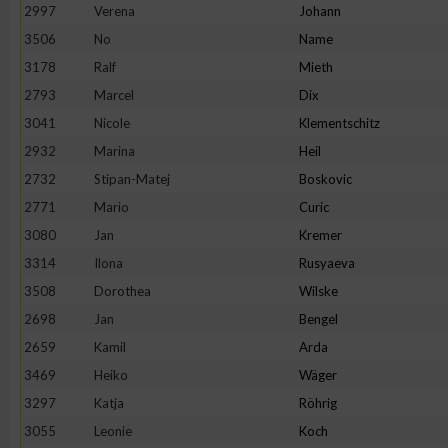
IAB-Besonderheiten:
2997
Verena
Johann
3506
No
Name
Verwendung genauer Standortdaten
3178
Ralf
Mieth
2793
Marcel
Dix
Geräte anhand von aktiv angeforderten Informationen identifi
3041
Nicole
Klementschitz
2932
Marina
Heil
Nicht-IAB-Verarbeitungszwecke:
2732
Stipan-Matej
Boskovic
Notwendig
2771
Mario
Curic
3080
Jan
Kremer
Performance
3314
Ilona
Rusyaeva
3508
Dorothea
Wilske
Funktional
2698
Jan
Bengel
2659
Kamil
Arda
3469
Heiko
Wäger
Werbung
3297
Katja
Röhrig
3055
Leonie
Koch