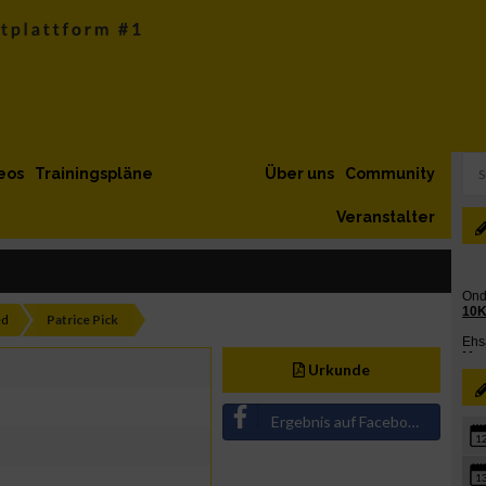
eos
Trainingspläne
Über uns
Community
Veranstalter
ed
Patrice Pick
Urkunde
Ergebnis auf Facebook teilen
1
1