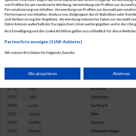
3328
Fabian
Scheel
von Profilen für personalisierte Werbung. Verwendung von Profilen zur Auswahl p
Personalisierung von Inhalten. Verwendung von Profilen zur Auswahl personalis
2879
Eva
Gleis
Performance von Inhalten. Analyse von Zielgruppen durch Statistiken oder Komb
und Verbesserung der Angebote. Verwendung reduzierter Daten zur Auswahl von
2897
Lara
Grinzoff
Daten können außerhalb der Europäischen Union weitergegeben und in die USA 
2934
Claudius
Helf
Ihre Einwilligung und die cookie Richtlinie gelten ausschließlich für diese Website
2998
Kai
Johnen
Partnerliste anzeigen (1 IAB-Anbieter)
2803
Moritz
Dückers
Wir nutzen Ihre Daten für folgende Zwecke:
2676
Ellen
Bauer
IAB-Verarbeitungszwecke:
3131
Miriam
Lübbert
2688
Sascha
Becker
Speichern von oder Zugriff auf Informationen auf einem Endge
Alle akzeptieren
Ablehnen
3111
Kai
Leibisch
2718
Felix
Birnbach
Verwendung reduzierter Daten zur Auswahl von Werbeanzeige
2995
Julia
Jochmann
2888
Laura
Gotthard
Erstellung von Profilen für personalisierte Werbung
3031
Jannik
Klee
2800
Steffen
Dötsch
Verwendung von Profilen zur Auswahl personalisierter Werbun
3387
Marvin
Schwenkmezger