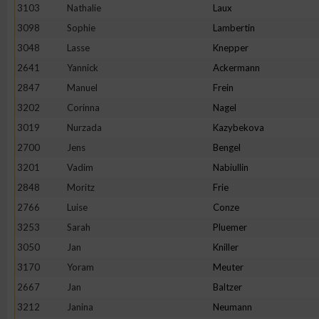
3103
Nathalie
Laux
Erstellung von Profilen zur Personalisierung von Inhalten
3098
Sophie
Lambertin
3048
Lasse
Knepper
2641
Yannick
Ackermann
Verwendung von Profilen zur Auswahl personalisierter Inhalte
2847
Manuel
Frein
3202
Corinna
Nagel
Messung der Werbeleistung
3019
Nurzada
Kazybekova
2700
Jens
Bengel
Messung der Performance von Inhalten
3201
Vadim
Nabiullin
2848
Moritz
Frie
Analyse von Zielgruppen durch Statistiken oder Kombinatione
2766
Luise
Conze
verschiedenen Quellen
3253
Sarah
Pluemer
3050
Jan
Kniller
Entwicklung und Verbesserung der Angebote
3170
Yoram
Meuter
2667
Jan
Baltzer
Verwendung reduzierter Daten zur Auswahl von Inhalten
3212
Janina
Neumann