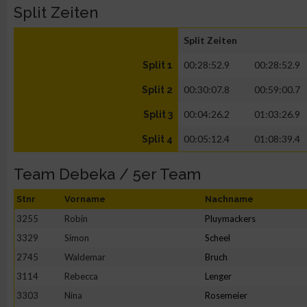
Split Zeiten
Split Zeiten
00:28:52.9
00:28:52.9
Split 1
00:30:07.8
00:59:00.7
Split 2
00:04:26.2
01:03:26.9
Split 3
00:05:12.4
01:08:39.4
Split 4
Team Debeka / 5er Team
Stnr
Vorname
Nachname
3255
Robin
Pluymackers
3329
Simon
Scheel
2745
Waldemar
Bruch
3114
Rebecca
Lenger
3303
Nina
Rosemeier