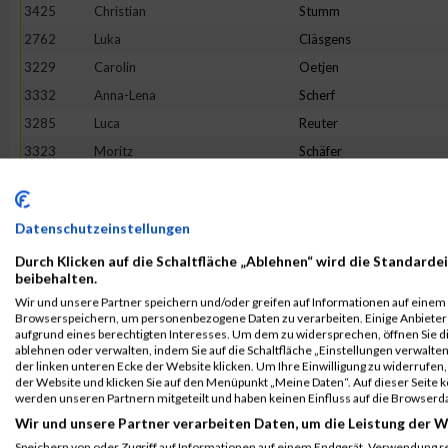
3425
Christian
Stumm
2762
Luka
Cläsgens
3229
Carolin
Oetjen
3332
Anna-Lena
Scherf
3285
Luca
Reuter
3323
Moritz
Schäfer
2868
Tristan
Geisen
2850
Melina
Friedhofen-Königs
Datenschutzeinstellungen
3513
Petra
Wippenbeck
Durch Klicken auf die Schaltfläche „Ablehnen“ wird die Standardei
3256
Louis
Pohle
beibehalten.
2992
Daniel
Jakobs
Wir und unsere Partner speichern und/oder greifen auf Informationen auf einem G
Browserspeichern, um personenbezogene Daten zu verarbeiten. Einige Anbiete
3465
Maurice
Voss
aufgrund eines berechtigten Interesses. Um dem zu widersprechen, öffnen Sie die
3392
Sonja
Siebenborn
ablehnen oder verwalten, indem Sie auf die Schaltfläche „Einstellungen verwalten“
der linken unteren Ecke der Website klicken. Um Ihre Einwilligung zu widerrufen, 
3270
Marike
Reger
der Website und klicken Sie auf den Menüpunkt „Meine Daten“. Auf dieser Seite 
werden unseren Partnern mitgeteilt und haben keinen Einfluss auf die Browserd
3149
Mario
Martini
Wir und unsere Partner verarbeiten Daten, um die Leistung der W
2656
Mischka
Anastasini
Speichern von oder Zugriff auf Informationen auf einem Endgerät. Verwendung r