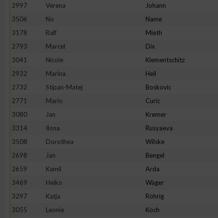
IAB-Besonderheiten:
2997
Verena
Johann
3506
No
Name
Verwendung genauer Standortdaten
3178
Ralf
Mieth
2793
Marcel
Dix
Geräte anhand von aktiv angeforderten Informationen identifi
3041
Nicole
Klementschitz
2932
Marina
Heil
Nicht-IAB-Verarbeitungszwecke:
2732
Stipan-Matej
Boskovic
Notwendig
2771
Mario
Curic
3080
Jan
Kremer
Performance
3314
Ilona
Rusyaeva
3508
Dorothea
Wilske
Funktional
2698
Jan
Bengel
2659
Kamil
Arda
3469
Heiko
Wäger
Werbung
3297
Katja
Röhrig
3055
Leonie
Koch