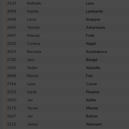
3103
Nathalie
Laux
Erstellung von Profilen zur Personalisierung von Inhalten
3098
Sophie
Lambertin
3048
Lasse
Knepper
2641
Yannick
Ackermann
Verwendung von Profilen zur Auswahl personalisierter Inhalte
2847
Manuel
Frein
3202
Corinna
Nagel
Messung der Werbeleistung
3019
Nurzada
Kazybekova
2700
Jens
Bengel
Messung der Performance von Inhalten
3201
Vadim
Nabiullin
2848
Moritz
Frie
Analyse von Zielgruppen durch Statistiken oder Kombinatione
2766
Luise
Conze
verschiedenen Quellen
3253
Sarah
Pluemer
3050
Jan
Kniller
Entwicklung und Verbesserung der Angebote
3170
Yoram
Meuter
2667
Jan
Baltzer
Verwendung reduzierter Daten zur Auswahl von Inhalten
3212
Janina
Neumann