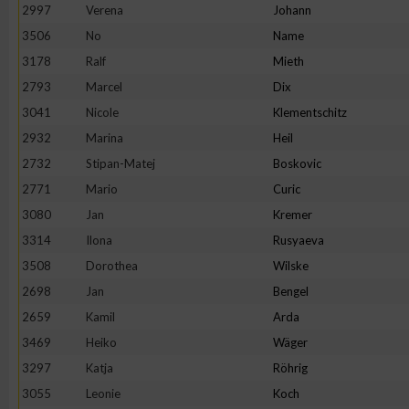
IAB-Besonderheiten:
2997
Verena
Johann
3506
No
Name
Verwendung genauer Standortdaten
3178
Ralf
Mieth
2793
Marcel
Dix
Geräte anhand von aktiv angeforderten Informationen identifi
3041
Nicole
Klementschitz
2932
Marina
Heil
Nicht-IAB-Verarbeitungszwecke:
2732
Stipan-Matej
Boskovic
Notwendig
2771
Mario
Curic
3080
Jan
Kremer
Performance
3314
Ilona
Rusyaeva
3508
Dorothea
Wilske
Funktional
2698
Jan
Bengel
2659
Kamil
Arda
3469
Heiko
Wäger
Werbung
3297
Katja
Röhrig
3055
Leonie
Koch