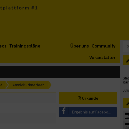
eos
Trainingspläne
Über uns
Community
Veranstalter
ed
Yannick Schnorbach
Urkunde
Ergebnis auf Facebook teilen
1
1