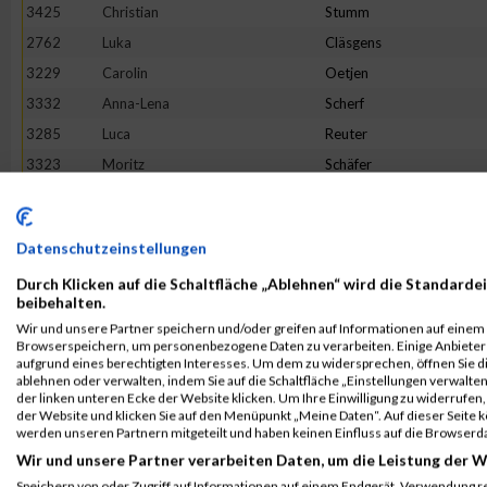
3425
Christian
Stumm
2762
Luka
Cläsgens
3229
Carolin
Oetjen
3332
Anna-Lena
Scherf
3285
Luca
Reuter
3323
Moritz
Schäfer
2868
Tristan
Geisen
2850
Melina
Friedhofen-Königs
Datenschutzeinstellungen
3513
Petra
Wippenbeck
Durch Klicken auf die Schaltfläche „Ablehnen“ wird die Standardei
3256
Louis
Pohle
beibehalten.
2992
Daniel
Jakobs
Wir und unsere Partner speichern und/oder greifen auf Informationen auf einem G
Browserspeichern, um personenbezogene Daten zu verarbeiten. Einige Anbiete
3465
Maurice
Voss
aufgrund eines berechtigten Interesses. Um dem zu widersprechen, öffnen Sie die
3392
Sonja
Siebenborn
ablehnen oder verwalten, indem Sie auf die Schaltfläche „Einstellungen verwalten“
der linken unteren Ecke der Website klicken. Um Ihre Einwilligung zu widerrufen, 
3270
Marike
Reger
der Website und klicken Sie auf den Menüpunkt „Meine Daten“. Auf dieser Seite 
werden unseren Partnern mitgeteilt und haben keinen Einfluss auf die Browserd
3149
Mario
Martini
Wir und unsere Partner verarbeiten Daten, um die Leistung der W
2656
Mischka
Anastasini
Speichern von oder Zugriff auf Informationen auf einem Endgerät. Verwendung r