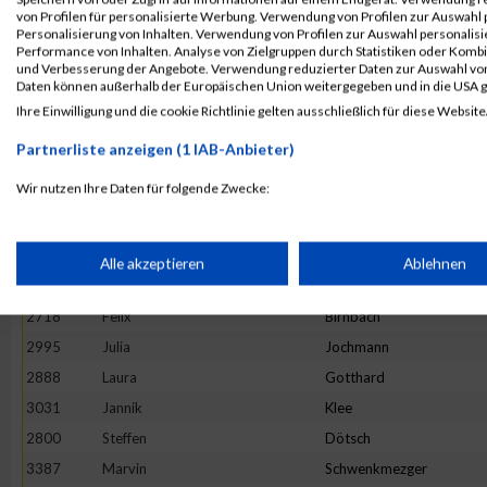
3328
Fabian
Scheel
von Profilen für personalisierte Werbung. Verwendung von Profilen zur Auswahl p
Personalisierung von Inhalten. Verwendung von Profilen zur Auswahl personalis
2879
Eva
Gleis
Performance von Inhalten. Analyse von Zielgruppen durch Statistiken oder Komb
und Verbesserung der Angebote. Verwendung reduzierter Daten zur Auswahl von
2897
Lara
Grinzoff
Daten können außerhalb der Europäischen Union weitergegeben und in die USA 
2934
Claudius
Helf
Ihre Einwilligung und die cookie Richtlinie gelten ausschließlich für diese Website
2998
Kai
Johnen
Partnerliste anzeigen (1 IAB-Anbieter)
2803
Moritz
Dückers
Wir nutzen Ihre Daten für folgende Zwecke:
2676
Ellen
Bauer
IAB-Verarbeitungszwecke:
3131
Miriam
Lübbert
2688
Sascha
Becker
Speichern von oder Zugriff auf Informationen auf einem Endge
Alle akzeptieren
Ablehnen
3111
Kai
Leibisch
2718
Felix
Birnbach
Verwendung reduzierter Daten zur Auswahl von Werbeanzeige
2995
Julia
Jochmann
2888
Laura
Gotthard
Erstellung von Profilen für personalisierte Werbung
3031
Jannik
Klee
2800
Steffen
Dötsch
Verwendung von Profilen zur Auswahl personalisierter Werbun
3387
Marvin
Schwenkmezger