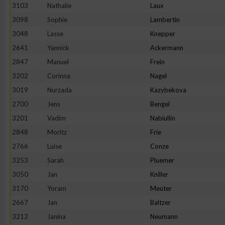
3103
Nathalie
Laux
Erstellung von Profilen zur Personalisierung von Inhalten
3098
Sophie
Lambertin
3048
Lasse
Knepper
2641
Yannick
Ackermann
Verwendung von Profilen zur Auswahl personalisierter Inhalte
2847
Manuel
Frein
3202
Corinna
Nagel
Messung der Werbeleistung
3019
Nurzada
Kazybekova
2700
Jens
Bengel
Messung der Performance von Inhalten
3201
Vadim
Nabiullin
2848
Moritz
Frie
Analyse von Zielgruppen durch Statistiken oder Kombinatione
2766
Luise
Conze
verschiedenen Quellen
3253
Sarah
Pluemer
3050
Jan
Kniller
Entwicklung und Verbesserung der Angebote
3170
Yoram
Meuter
2667
Jan
Baltzer
Verwendung reduzierter Daten zur Auswahl von Inhalten
3212
Janina
Neumann