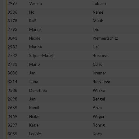
IAB-Besonderheiten:
2997
Verena
Johann
3506
No
Name
Verwendung genauer Standortdaten
3178
Ralf
Mieth
2793
Marcel
Dix
Geräte anhand von aktiv angeforderten Informationen identifi
3041
Nicole
Klementschitz
2932
Marina
Heil
Nicht-IAB-Verarbeitungszwecke:
2732
Stipan-Matej
Boskovic
Notwendig
2771
Mario
Curic
3080
Jan
Kremer
Performance
3314
Ilona
Rusyaeva
3508
Dorothea
Wilske
Funktional
2698
Jan
Bengel
2659
Kamil
Arda
3469
Heiko
Wäger
Werbung
3297
Katja
Röhrig
3055
Leonie
Koch