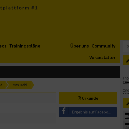
eos
Trainingspläne
Über uns
Community
Veranstalter
ed
Max Hehl
Urkunde
Ergebnis auf Facebook teilen
1
1