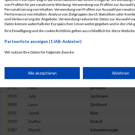
3328
Fabian
Scheel
von Profilen für personalisierte Werbung. Verwendung von Profilen zur Auswahl p
Personalisierung von Inhalten. Verwendung von Profilen zur Auswahl personalis
2879
Eva
Gleis
Performance von Inhalten. Analyse von Zielgruppen durch Statistiken oder Komb
und Verbesserung der Angebote. Verwendung reduzierter Daten zur Auswahl von
2897
Lara
Grinzoff
Daten können außerhalb der Europäischen Union weitergegeben und in die USA 
2934
Claudius
Helf
Ihre Einwilligung und die cookie Richtlinie gelten ausschließlich für diese Website
2998
Kai
Johnen
Partnerliste anzeigen (1 IAB-Anbieter)
2803
Moritz
Dückers
Wir nutzen Ihre Daten für folgende Zwecke:
2676
Ellen
Bauer
IAB-Verarbeitungszwecke:
3131
Miriam
Lübbert
2688
Sascha
Becker
Speichern von oder Zugriff auf Informationen auf einem Endge
Alle akzeptieren
Ablehnen
3111
Kai
Leibisch
2718
Felix
Birnbach
Verwendung reduzierter Daten zur Auswahl von Werbeanzeige
2995
Julia
Jochmann
2888
Laura
Gotthard
Erstellung von Profilen für personalisierte Werbung
3031
Jannik
Klee
2800
Steffen
Dötsch
Verwendung von Profilen zur Auswahl personalisierter Werbun
3387
Marvin
Schwenkmezger