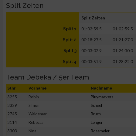
Split Zeiten
Split Zeiten
01:02:59.5
01:02:59.5
Split 1
00:18:27.5
01:21:27.0
Split 2
00:03:02.9
01:24:30.0
Split 3
00:03:51.9
01:28:22.0
Split 4
Team Debeka / 5er Team
Stnr
Vorname
Nachname
3255
Robin
Pluymackers
3329
Simon
Scheel
2745
Waldemar
Bruch
3114
Rebecca
Lenger
3303
Nina
Rosemeier