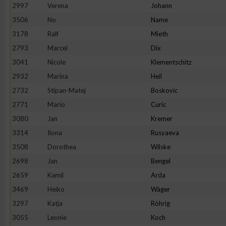
IAB-Besonderheiten:
2997
Verena
Johann
3506
No
Name
Verwendung genauer Standortdaten
3178
Ralf
Mieth
2793
Marcel
Dix
Geräte anhand von aktiv angeforderten Informationen identifi
3041
Nicole
Klementschitz
2932
Marina
Heil
Nicht-IAB-Verarbeitungszwecke:
2732
Stipan-Matej
Boskovic
Notwendig
2771
Mario
Curic
3080
Jan
Kremer
Performance
3314
Ilona
Rusyaeva
3508
Dorothea
Wilske
Funktional
2698
Jan
Bengel
2659
Kamil
Arda
3469
Heiko
Wäger
Werbung
3297
Katja
Röhrig
3055
Leonie
Koch