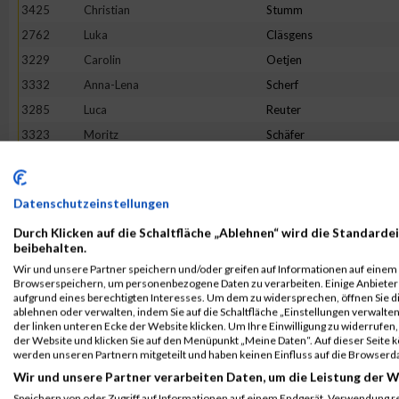
3425
Christian
Stumm
2762
Luka
Cläsgens
3229
Carolin
Oetjen
3332
Anna-Lena
Scherf
3285
Luca
Reuter
3323
Moritz
Schäfer
2868
Tristan
Geisen
2850
Melina
Friedhofen-Königs
Datenschutzeinstellungen
3513
Petra
Wippenbeck
Durch Klicken auf die Schaltfläche „Ablehnen“ wird die Standardei
3256
Louis
Pohle
beibehalten.
2992
Daniel
Jakobs
Wir und unsere Partner speichern und/oder greifen auf Informationen auf einem G
Browserspeichern, um personenbezogene Daten zu verarbeiten. Einige Anbiete
3465
Maurice
Voss
aufgrund eines berechtigten Interesses. Um dem zu widersprechen, öffnen Sie die
3392
Sonja
Siebenborn
ablehnen oder verwalten, indem Sie auf die Schaltfläche „Einstellungen verwalten“
der linken unteren Ecke der Website klicken. Um Ihre Einwilligung zu widerrufen, 
3270
Marike
Reger
der Website und klicken Sie auf den Menüpunkt „Meine Daten“. Auf dieser Seite 
werden unseren Partnern mitgeteilt und haben keinen Einfluss auf die Browserd
3149
Mario
Martini
Wir und unsere Partner verarbeiten Daten, um die Leistung der W
2656
Mischka
Anastasini
Speichern von oder Zugriff auf Informationen auf einem Endgerät. Verwendung r