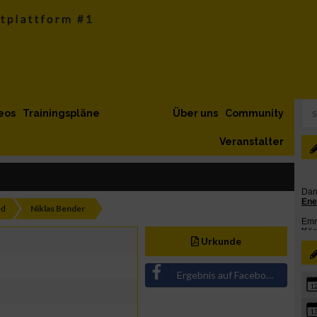
eos
Trainingspläne
Über uns
Community
Veranstalter
ed
Niklas Bender
Urkunde
Ergebnis auf Facebook teilen
1
1