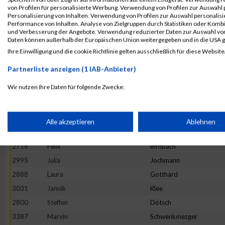
3328
Fabian
Scheel
von Profilen für personalisierte Werbung. Verwendung von Profilen zur Auswahl p
Personalisierung von Inhalten. Verwendung von Profilen zur Auswahl personalis
2879
Eva
Gleis
Performance von Inhalten. Analyse von Zielgruppen durch Statistiken oder Komb
und Verbesserung der Angebote. Verwendung reduzierter Daten zur Auswahl von
2897
Lara
Grinzoff
Daten können außerhalb der Europäischen Union weitergegeben und in die USA 
2934
Claudius
Helf
Ihre Einwilligung und die cookie Richtlinie gelten ausschließlich für diese Website
2998
Kai
Johnen
Partnerliste anzeigen (1 IAB-Anbieter)
2803
Moritz
Dückers
Wir nutzen Ihre Daten für folgende Zwecke:
2676
Ellen
Bauer
IAB-Verarbeitungszwecke:
3131
Miriam
Lübbert
2688
Sascha
Becker
Speichern von oder Zugriff auf Informationen auf einem Endge
Alle akzeptieren
Ablehnen
3111
Kai
Leibisch
2718
Felix
Birnbach
Verwendung reduzierter Daten zur Auswahl von Werbeanzeige
2995
Julia
Jochmann
2888
Laura
Gotthard
Erstellung von Profilen für personalisierte Werbung
3031
Jannik
Klee
2800
Steffen
Dötsch
Verwendung von Profilen zur Auswahl personalisierter Werbun
3387
Marvin
Schwenkmezger