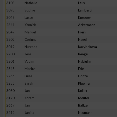
3103
Nathalie
Laux
Erstellung von Profilen zur Personalisierung von Inhalten
3098
Sophie
Lambertin
3048
Lasse
Knepper
2641
Yannick
Ackermann
Verwendung von Profilen zur Auswahl personalisierter Inhalte
2847
Manuel
Frein
3202
Corinna
Nagel
Messung der Werbeleistung
3019
Nurzada
Kazybekova
2700
Jens
Bengel
Messung der Performance von Inhalten
3201
Vadim
Nabiullin
2848
Moritz
Frie
Analyse von Zielgruppen durch Statistiken oder Kombinatione
2766
Luise
Conze
verschiedenen Quellen
3253
Sarah
Pluemer
3050
Jan
Kniller
Entwicklung und Verbesserung der Angebote
3170
Yoram
Meuter
2667
Jan
Baltzer
Verwendung reduzierter Daten zur Auswahl von Inhalten
3212
Janina
Neumann