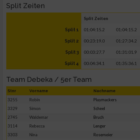
Split Zeiten
Split Zeiten
01:04:15.2
01:04:15.2
Split 1
00:23:19.0
01:27:34.2
Split 2
00:03:27.7
01:31:01.9
Split 3
00:04:34.1
01:35:36.1
Split 4
Team Debeka / 5er Team
Stnr
Vorname
Nachname
3255
Robin
Pluymackers
3329
Simon
Scheel
2745
Waldemar
Bruch
3114
Rebecca
Lenger
3303
Nina
Rosemeier