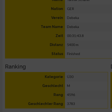
GER
Nation
Debeka
Verein
Debeka
Team Name
00:31:43.8
Zeit
5400 m
Distanz
Finished
Status
Ranking
Ü30
Kategorie
M
Geschlecht
4596
Rang
3783
Geschlechter Rang