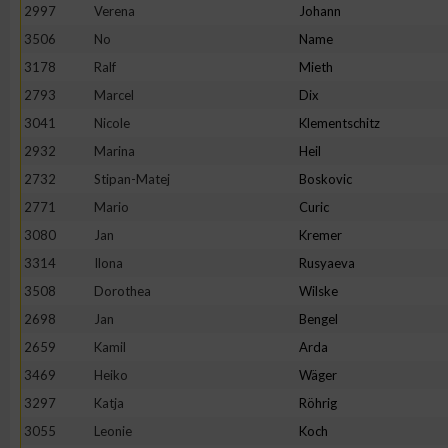
IAB-Besonderheiten:
2997
Verena
Johann
3506
No
Name
Verwendung genauer Standortdaten
3178
Ralf
Mieth
2793
Marcel
Dix
Geräte anhand von aktiv angeforderten Informationen identifi
3041
Nicole
Klementschitz
2932
Marina
Heil
Nicht-IAB-Verarbeitungszwecke:
2732
Stipan-Matej
Boskovic
Notwendig
2771
Mario
Curic
3080
Jan
Kremer
Performance
3314
Ilona
Rusyaeva
3508
Dorothea
Wilske
Funktional
2698
Jan
Bengel
2659
Kamil
Arda
3469
Heiko
Wäger
Werbung
3297
Katja
Röhrig
3055
Leonie
Koch