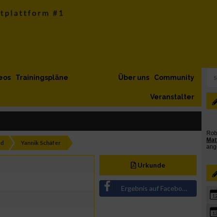
eos
Trainingspläne
Über uns
Community
Veranstalter
ed
Yannik Schäfer
Urkunde
Ergebnis auf Facebook teilen
1
1