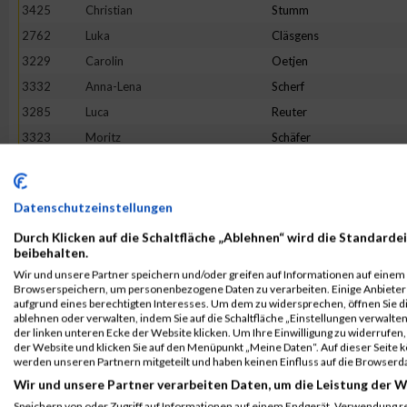
3425
Christian
Stumm
2762
Luka
Cläsgens
3229
Carolin
Oetjen
3332
Anna-Lena
Scherf
3285
Luca
Reuter
3323
Moritz
Schäfer
2868
Tristan
Geisen
2850
Melina
Friedhofen-Königs
Datenschutzeinstellungen
3513
Petra
Wippenbeck
Durch Klicken auf die Schaltfläche „Ablehnen“ wird die Standardei
3256
Louis
Pohle
beibehalten.
2992
Daniel
Jakobs
Wir und unsere Partner speichern und/oder greifen auf Informationen auf einem G
Browserspeichern, um personenbezogene Daten zu verarbeiten. Einige Anbiete
3465
Maurice
Voss
aufgrund eines berechtigten Interesses. Um dem zu widersprechen, öffnen Sie die
3392
Sonja
Siebenborn
ablehnen oder verwalten, indem Sie auf die Schaltfläche „Einstellungen verwalten“
der linken unteren Ecke der Website klicken. Um Ihre Einwilligung zu widerrufen, 
3270
Marike
Reger
der Website und klicken Sie auf den Menüpunkt „Meine Daten“. Auf dieser Seite 
werden unseren Partnern mitgeteilt und haben keinen Einfluss auf die Browserd
3149
Mario
Martini
Wir und unsere Partner verarbeiten Daten, um die Leistung der W
2656
Mischka
Anastasini
Speichern von oder Zugriff auf Informationen auf einem Endgerät. Verwendung r