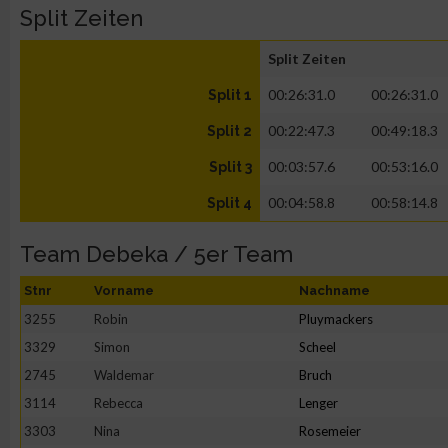
Split Zeiten
Split Zeiten
00:26:31.0
00:26:31.0
Split 1
00:22:47.3
00:49:18.3
Split 2
00:03:57.6
00:53:16.0
Split 3
00:04:58.8
00:58:14.8
Split 4
Team Debeka / 5er Team
Stnr
Vorname
Nachname
3255
Robin
Pluymackers
3329
Simon
Scheel
2745
Waldemar
Bruch
3114
Rebecca
Lenger
3303
Nina
Rosemeier