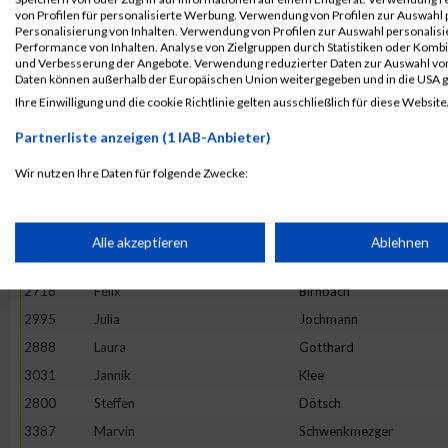
3328
Fabian
Scheel
von Profilen für personalisierte Werbung. Verwendung von Profilen zur Auswahl p
Personalisierung von Inhalten. Verwendung von Profilen zur Auswahl personalis
2879
Eva
Gleis
Performance von Inhalten. Analyse von Zielgruppen durch Statistiken oder Komb
und Verbesserung der Angebote. Verwendung reduzierter Daten zur Auswahl von
2897
Lara
Grinzoff
Daten können außerhalb der Europäischen Union weitergegeben und in die USA 
2934
Claudius
Helf
Ihre Einwilligung und die cookie Richtlinie gelten ausschließlich für diese Website
2998
Kai
Johnen
Partnerliste anzeigen (1 IAB-Anbieter)
2803
Moritz
Dückers
Wir nutzen Ihre Daten für folgende Zwecke:
2676
Ellen
Bauer
IAB-Verarbeitungszwecke:
3131
Miriam
Lübbert
2688
Sascha
Becker
Speichern von oder Zugriff auf Informationen auf einem Endge
Alle akzeptieren
Ablehnen
3111
Kai
Leibisch
2718
Felix
Birnbach
Verwendung reduzierter Daten zur Auswahl von Werbeanzeige
2995
Julia
Jochmann
2888
Laura
Gotthard
Erstellung von Profilen für personalisierte Werbung
3031
Jannik
Klee
2800
Steffen
Dötsch
Verwendung von Profilen zur Auswahl personalisierter Werbun
3387
Marvin
Schwenkmezger