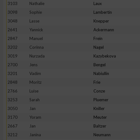
3103
Nathalie
Laux
Erstellung von Profilen zur Personalisierung von Inhalten
3098
Sophie
Lambertin
3048
Lasse
Knepper
2641
Yannick
Ackermann
Verwendung von Profilen zur Auswahl personalisierter Inhalte
2847
Manuel
Frein
3202
Corinna
Nagel
Messung der Werbeleistung
3019
Nurzada
Kazybekova
2700
Jens
Bengel
Messung der Performance von Inhalten
3201
Vadim
Nabiullin
2848
Moritz
Frie
Analyse von Zielgruppen durch Statistiken oder Kombinatione
2766
Luise
Conze
verschiedenen Quellen
3253
Sarah
Pluemer
3050
Jan
Kniller
Entwicklung und Verbesserung der Angebote
3170
Yoram
Meuter
2667
Jan
Baltzer
Verwendung reduzierter Daten zur Auswahl von Inhalten
3212
Janina
Neumann