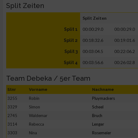
Split Zeiten
Split Zeiten
00:00:29.0
00:00:29.0
Split 1
00:18:32.6
00:19:01.6
Split 2
00:03:04.5
00:22:06.2
Split 3
00:03:56.6
00:26:02.8
Split 4
Team Debeka / 5er Team
Stnr
Vorname
Nachname
3255
Robin
Pluymackers
3329
Simon
Scheel
2745
Waldemar
Bruch
3114
Rebecca
Lenger
3303
Nina
Rosemeier