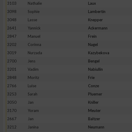
3103
Nathalie
Laux
Erstellung von Profilen zur Personalisierung von Inhalten
3098
Sophie
Lambertin
3048
Lasse
Knepper
2641
Yannick
Ackermann
Verwendung von Profilen zur Auswahl personalisierter Inhalte
2847
Manuel
Frein
3202
Corinna
Nagel
Messung der Werbeleistung
3019
Nurzada
Kazybekova
2700
Jens
Bengel
Messung der Performance von Inhalten
3201
Vadim
Nabiullin
2848
Moritz
Frie
Analyse von Zielgruppen durch Statistiken oder Kombinatione
2766
Luise
Conze
verschiedenen Quellen
3253
Sarah
Pluemer
3050
Jan
Kniller
Entwicklung und Verbesserung der Angebote
3170
Yoram
Meuter
2667
Jan
Baltzer
Verwendung reduzierter Daten zur Auswahl von Inhalten
3212
Janina
Neumann