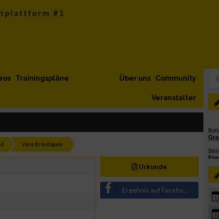
eos
Trainingspläne
Über uns
Community
Veranstalter
ed
Vera Bräutigam
Urkunde
Ergebnis auf Facebook teilen
1
1