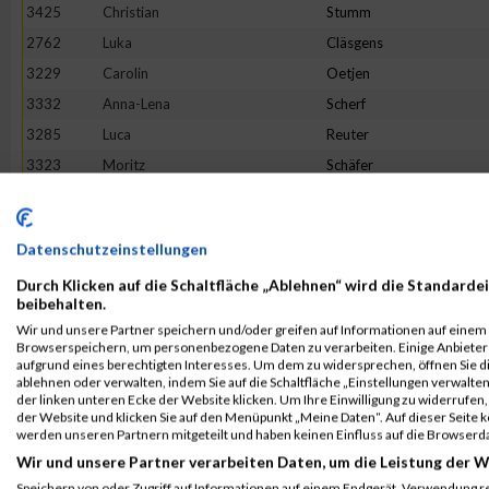
3425
Christian
Stumm
2762
Luka
Cläsgens
3229
Carolin
Oetjen
3332
Anna-Lena
Scherf
3285
Luca
Reuter
3323
Moritz
Schäfer
2868
Tristan
Geisen
2850
Melina
Friedhofen-Königs
Datenschutzeinstellungen
3513
Petra
Wippenbeck
Durch Klicken auf die Schaltfläche „Ablehnen“ wird die Standardei
3256
Louis
Pohle
beibehalten.
2992
Daniel
Jakobs
Wir und unsere Partner speichern und/oder greifen auf Informationen auf einem G
Browserspeichern, um personenbezogene Daten zu verarbeiten. Einige Anbiete
3465
Maurice
Voss
aufgrund eines berechtigten Interesses. Um dem zu widersprechen, öffnen Sie die
3392
Sonja
Siebenborn
ablehnen oder verwalten, indem Sie auf die Schaltfläche „Einstellungen verwalten“
der linken unteren Ecke der Website klicken. Um Ihre Einwilligung zu widerrufen, 
3270
Marike
Reger
der Website und klicken Sie auf den Menüpunkt „Meine Daten“. Auf dieser Seite 
werden unseren Partnern mitgeteilt und haben keinen Einfluss auf die Browserd
3149
Mario
Martini
Wir und unsere Partner verarbeiten Daten, um die Leistung der W
2656
Mischka
Anastasini
Speichern von oder Zugriff auf Informationen auf einem Endgerät. Verwendung r