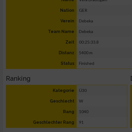
GER
Nation
Debeka
Verein
Debeka
Team Name
00:25:33.8
Zeit
5400 m
Distanz
Finished
Status
Ranking
Ü30
Kategorie
W
Geschlecht
1040
Rang
91
Geschlechter Rang