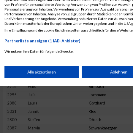
3328
Fabian
Scheel
von Profilen für personalisierte Werbung. Verwendung von Profilen zur Auswahl p
Personalisierung von Inhalten. Verwendung von Profilen zur Auswahl personalis
2879
Eva
Gleis
Performance von Inhalten. Analyse von Zielgruppen durch Statistiken oder Komb
und Verbesserung der Angebote. Verwendung reduzierter Daten zur Auswahl von
2897
Lara
Grinzoff
Daten können außerhalb der Europäischen Union weitergegeben und in die USA 
2934
Claudius
Helf
Ihre Einwilligung und die cookie Richtlinie gelten ausschließlich für diese Website
2998
Kai
Johnen
Partnerliste anzeigen (1 IAB-Anbieter)
2803
Moritz
Dückers
Wir nutzen Ihre Daten für folgende Zwecke:
2676
Ellen
Bauer
IAB-Verarbeitungszwecke:
3131
Miriam
Lübbert
2688
Sascha
Becker
Speichern von oder Zugriff auf Informationen auf einem Endge
Alle akzeptieren
Ablehnen
3111
Kai
Leibisch
2718
Felix
Birnbach
Verwendung reduzierter Daten zur Auswahl von Werbeanzeige
2995
Julia
Jochmann
2888
Laura
Gotthard
Erstellung von Profilen für personalisierte Werbung
3031
Jannik
Klee
2800
Steffen
Dötsch
Verwendung von Profilen zur Auswahl personalisierter Werbun
3387
Marvin
Schwenkmezger