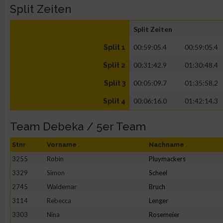
Split Zeiten
Split Zeiten
00:59:05.4
00:59:05.4
Split 1
00:31:42.9
01:30:48.4
Split 2
00:05:09.7
01:35:58.2
Split 3
00:06:16.0
01:42:14.3
Split 4
Team Debeka / 5er Team
Stnr
Vorname
Nachname
3255
Robin
Pluymackers
3329
Simon
Scheel
2745
Waldemar
Bruch
3114
Rebecca
Lenger
3303
Nina
Rosemeier