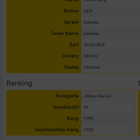
GER
Nation
Debeka
Verein
Debeka
Team Name
00:43:08.8
Zeit
5400 m
Distanz
Finished
Status
Ranking
offene Klasse
Kategorie
W
Geschlecht
9785
Rang
3182
Geschlechter Rang