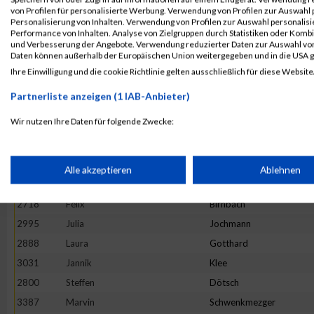
3328
Fabian
Scheel
von Profilen für personalisierte Werbung. Verwendung von Profilen zur Auswahl p
Personalisierung von Inhalten. Verwendung von Profilen zur Auswahl personalis
2879
Eva
Gleis
Performance von Inhalten. Analyse von Zielgruppen durch Statistiken oder Komb
und Verbesserung der Angebote. Verwendung reduzierter Daten zur Auswahl von
2897
Lara
Grinzoff
Daten können außerhalb der Europäischen Union weitergegeben und in die USA 
2934
Claudius
Helf
Ihre Einwilligung und die cookie Richtlinie gelten ausschließlich für diese Website
2998
Kai
Johnen
Partnerliste anzeigen (1 IAB-Anbieter)
2803
Moritz
Dückers
Wir nutzen Ihre Daten für folgende Zwecke:
2676
Ellen
Bauer
IAB-Verarbeitungszwecke:
3131
Miriam
Lübbert
2688
Sascha
Becker
Speichern von oder Zugriff auf Informationen auf einem Endge
Alle akzeptieren
Ablehnen
3111
Kai
Leibisch
2718
Felix
Birnbach
Verwendung reduzierter Daten zur Auswahl von Werbeanzeige
2995
Julia
Jochmann
2888
Laura
Gotthard
Erstellung von Profilen für personalisierte Werbung
3031
Jannik
Klee
2800
Steffen
Dötsch
Verwendung von Profilen zur Auswahl personalisierter Werbun
3387
Marvin
Schwenkmezger