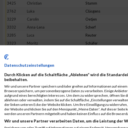
3425
Christian
Stumm
2762
Luka
Cläsgens
3229
Carolin
Oetjen
3332
Anna-Lena
Scherf
3285
Luca
Reuter
3323
Moritz
Schäfer
2868
Tristan
Geisen
2850
Melina
Friedhofen-Königs
Datenschutzeinstellungen
3513
Petra
Wippenbeck
Durch Klicken auf die Schaltfläche „Ablehnen“ wird die Standardei
3256
Louis
Pohle
beibehalten.
2992
Daniel
Jakobs
Wir und unsere Partner speichern und/oder greifen auf Informationen auf einem G
Browserspeichern, um personenbezogene Daten zu verarbeiten. Einige Anbiete
3465
Maurice
Voss
aufgrund eines berechtigten Interesses. Um dem zu widersprechen, öffnen Sie die
3392
Sonja
Siebenborn
ablehnen oder verwalten, indem Sie auf die Schaltfläche „Einstellungen verwalten“
der linken unteren Ecke der Website klicken. Um Ihre Einwilligung zu widerrufen, 
3270
Marike
Reger
der Website und klicken Sie auf den Menüpunkt „Meine Daten“. Auf dieser Seite 
werden unseren Partnern mitgeteilt und haben keinen Einfluss auf die Browserd
3149
Mario
Martini
Wir und unsere Partner verarbeiten Daten, um die Leistung der W
2656
Mischka
Anastasini
Speichern von oder Zugriff auf Informationen auf einem Endgerät. Verwendung r