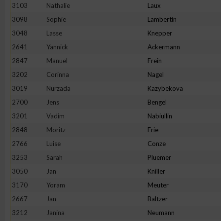
3103
Nathalie
Laux
Erstellung von Profilen zur Personalisierung von Inhalten
3098
Sophie
Lambertin
3048
Lasse
Knepper
2641
Yannick
Ackermann
Verwendung von Profilen zur Auswahl personalisierter Inhalte
2847
Manuel
Frein
3202
Corinna
Nagel
Messung der Werbeleistung
3019
Nurzada
Kazybekova
2700
Jens
Bengel
Messung der Performance von Inhalten
3201
Vadim
Nabiullin
2848
Moritz
Frie
Analyse von Zielgruppen durch Statistiken oder Kombinatione
2766
Luise
Conze
verschiedenen Quellen
3253
Sarah
Pluemer
3050
Jan
Kniller
Entwicklung und Verbesserung der Angebote
3170
Yoram
Meuter
2667
Jan
Baltzer
Verwendung reduzierter Daten zur Auswahl von Inhalten
3212
Janina
Neumann