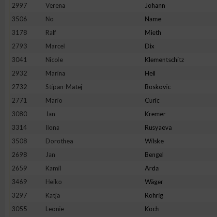
IAB-Besonderheiten:
2997
Verena
Johann
3506
No
Name
Verwendung genauer Standortdaten
3178
Ralf
Mieth
2793
Marcel
Dix
Geräte anhand von aktiv angeforderten Informationen identifi
3041
Nicole
Klementschitz
2932
Marina
Heil
Nicht-IAB-Verarbeitungszwecke:
2732
Stipan-Matej
Boskovic
Notwendig
2771
Mario
Curic
3080
Jan
Kremer
Performance
3314
Ilona
Rusyaeva
3508
Dorothea
Wilske
Funktional
2698
Jan
Bengel
2659
Kamil
Arda
3469
Heiko
Wäger
Werbung
3297
Katja
Röhrig
3055
Leonie
Koch