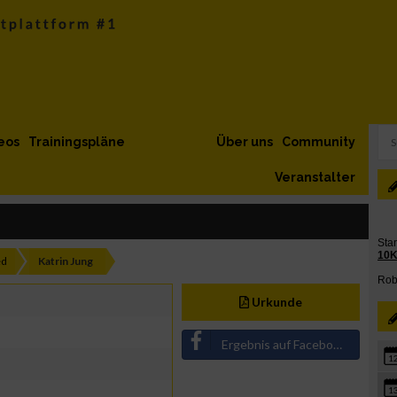
eos
Trainingspläne
Über uns
Community
Veranstalter
ed
Katrin Jung
Urkunde
Ergebnis auf Facebook teilen
1
1