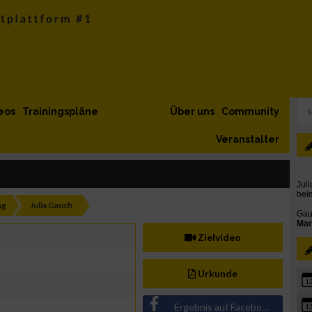
eos
Trainingspläne
Über uns
Community
Veranstalter
ng
Julia Gauch
Zielvideo
Urkunde
1
Ergebnis auf Facebook teilen
1