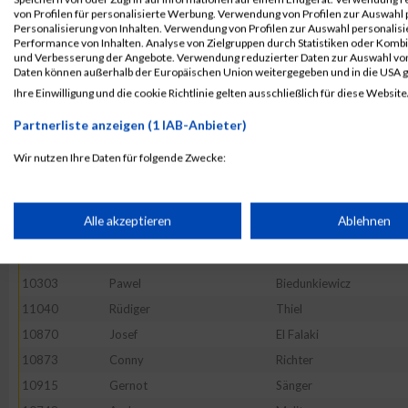
10531
Falk
Hillebercht
von Profilen für personalisierte Werbung. Verwendung von Profilen zur Auswahl p
10543
Michael
Hohenwald
Personalisierung von Inhalten. Verwendung von Profilen zur Auswahl personalis
Performance von Inhalten. Analyse von Zielgruppen durch Statistiken oder Komb
10508
Gunnar
Heide
und Verbesserung der Angebote. Verwendung reduzierter Daten zur Auswahl von
Daten können außerhalb der Europäischen Union weitergegeben und in die USA 
10383
Michael
Dufft
Ihre Einwilligung und die cookie Richtlinie gelten ausschließlich für diese Website
52569
Tony
Lubusch
Partnerliste anzeigen (1 IAB-Anbieter)
10418
Martin
Fluhr
10483
Jens-Peter
Haack
Wir nutzen Ihre Daten für folgende Zwecke:
IAB-Verarbeitungszwecke:
10769
Dirk
Mertens
10633
Thomas
Knauer
Speichern von oder Zugriff auf Informationen auf einem Endge
Alle akzeptieren
Ablehnen
10475
Ekrem
Güel
11118
Alexander
Wolf
Verwendung reduzierter Daten zur Auswahl von Werbeanzeige
10303
Pawel
Biedunkiewicz
11040
Rüdiger
Thiel
Erstellung von Profilen für personalisierte Werbung
10870
Josef
El Falaki
10873
Conny
Richter
10915
Gernot
Sänger
Verwendung von Profilen zur Auswahl personalisierter Werbun