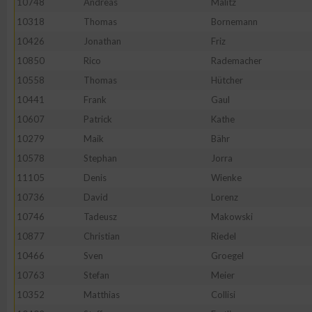
10748
Andreas
Malitz
10318
Thomas
Bornemann
Erstellung von Profilen zur Personalisierung von Inhalten
10426
Jonathan
Friz
10850
Rico
Rademacher
Verwendung von Profilen zur Auswahl personalisierter Inhalte
10558
Thomas
Hütcher
10441
Frank
Gaul
Messung der Werbeleistung
10607
Patrick
Kathe
10279
Maik
Bähr
Messung der Performance von Inhalten
10578
Stephan
Jorra
11105
Denis
Wienke
Analyse von Zielgruppen durch Statistiken oder Kombinatione
10736
David
Lorenz
verschiedenen Quellen
10746
Tadeusz
Makowski
10877
Christian
Riedel
Entwicklung und Verbesserung der Angebote
10466
Sven
Groegel
10763
Stefan
Meier
Verwendung reduzierter Daten zur Auswahl von Inhalten
10352
Matthias
Collisi