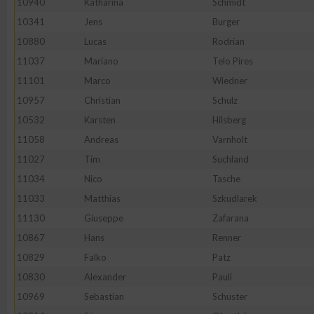
10940
Katharina
Schmidt
10341
Jens
Burger
10880
Lucas
Rodrian
11037
Mariano
Telo Pires
11101
Marco
Wiedner
10957
Christian
Schulz
10532
Karsten
Hilsberg
11058
Andreas
Varnholt
11027
Tim
Suchland
11034
Nico
Tasche
11033
Matthias
Szkudlarek
11130
Giuseppe
Zafarana
10867
Hans
Renner
10829
Falko
Patz
10830
Alexander
Pauli
10969
Sebastian
Schuster