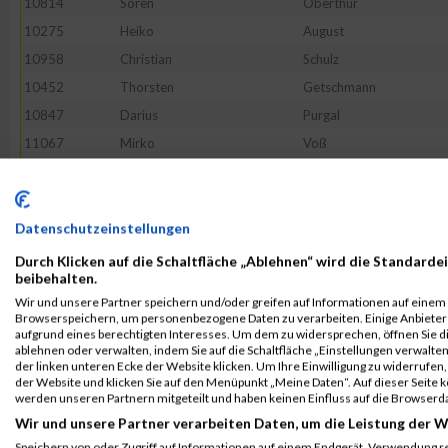
10814
Sören
Oberthür
10275
Heiko
August
10958
Christian
Schulz
10452
Thorsten
Getschmann
10847
Darius
Purgal
11067
Mirko
Voß
10796
Thomas
Nauhardt
10795
Sabine
Najjar
10798
Johannes
Nestler
Datenschutzeinstellungen
11162
--
Noname
Durch Klicken auf die Schaltfläche „Ablehnen“ wird die Standardei
beibehalten.
10726
Jörg
Lietz
Wir und unsere Partner speichern und/oder greifen auf Informationen auf einem G
11089
Felix
Weitenhagen
Browserspeichern, um personenbezogene Daten zu verarbeiten. Einige Anbiete
aufgrund eines berechtigten Interesses. Um dem zu widersprechen, öffnen Sie die
10810
Lukas
Northrup
ablehnen oder verwalten, indem Sie auf die Schaltfläche „Einstellungen verwalten“
der linken unteren Ecke der Website klicken. Um Ihre Einwilligung zu widerrufen, 
10568
Lukas
Janisch
der Website und klicken Sie auf den Menüpunkt „Meine Daten“. Auf dieser Seite 
10974
Serdar
Seçkin
werden unseren Partnern mitgeteilt und haben keinen Einfluss auf die Browserd
Wir und unsere Partner verarbeiten Daten, um die Leistung der W
10368
Joachim
Denk
Speichern von oder Zugriff auf Informationen auf einem Endgerät. Verwendung r