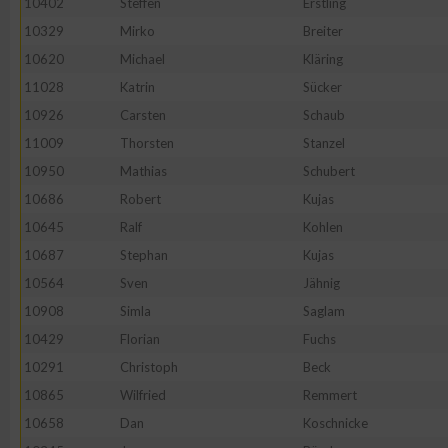
10402
Steffen
Erstling
IAB-Besonderheiten:
10329
Mirko
Breiter
Verwendung genauer Standortdaten
10620
Michael
Kläring
11028
Katrin
Sücker
Geräte anhand von aktiv angeforderten Informationen identifi
10926
Carsten
Schaub
11009
Thorsten
Stanzel
Nicht-IAB-Verarbeitungszwecke:
10950
Mathias
Schubert
Notwendig
10686
Robert
Kujas
10645
Ralf
Kohlen
10687
Stephan
Kujas
Performance
10564
Sven
Jähnig
10908
Simla
Saglam
Funktional
10429
Florian
Fuchs
10291
Christoph
Beck
Werbung
10865
Wilfried
Remmert
10658
Dan
Koschnicke