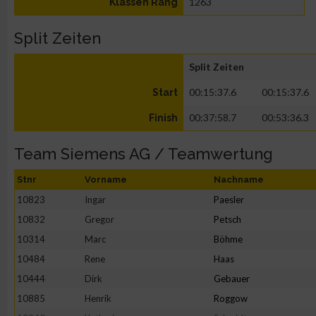
1263
Klassen Rang
Split Zeiten
Split Zeiten
00:15:37.6
00:15:37.6
Start
00:37:58.7
00:53:36.3
Finish
Team Siemens AG / Teamwertung
Stnr
Vorname
Nachname
10823
Ingar
Paesler
10832
Gregor
Petsch
10314
Marc
Böhme
10484
Rene
Haas
10444
Dirk
Gebauer
10885
Henrik
Roggow