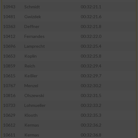
Speichern von oder Zugriff auf Informationen
auf einem Endgerät
10943
Schmidt
00:32:21.1
10481
Gwizdek
00:32:21.6
Verwendung reduzierter Daten zur Auswahl
von Werbeanzeigen
10363
Deffner
00:32:21.8
10412
Fernandes
00:32:22.0
Erstellung von Profilen für personalisierte
Werbung
10696
Lamprecht
00:32:25.4
10653
Koplin
00:32:25.8
Verwendung von Profilen zur Auswahl
personalisierter Werbung
10859
Reich
00:32:29.4
10615
Keßler
00:32:29.7
Erstellung von Profilen zur Personalisierung
von Inhalten
10767
Menzel
00:32:30.2
10816
Olszewski
00:32:31.5
Verwendung von Profilen zur Auswahl
personalisierter Inhalte
10733
Lohmueller
00:32:33.2
10629
Klooth
00:32:35.3
Messung der Werbeleistung
10612
Kermas
00:32:36.2
10611
Kermas
00:32:36.8
Messung der Performance von Inhalten