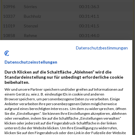
10996
Sörries
00:31:36.3
10337
Buchholz
00:31:41.1
11019
Stenzel
00:31:41.5
10858
Rehme
00:31:44.0
10411
Feldmann
00:31:46.1
Datenschutzbestimmungen
10553
Hübener
00:31:48.8
Datenschutzeinstellungen
11083
Wegner
00:31:49.0
Durch Klicken auf die Schaltfläche „Ablehnen“ wird die
10646
Köhler
00:31:52.2
Standardeinstellung nur für unbedingt erforderliche cookie
beibehalten.
10676
Kricke
00:31:53.8
Wir und unsere Partner speichern und/oder greifen auf Informationen auf
11128
Wünsch
00:31:58.4
einem Gerät zu, wie z. B. eindeutige IDs in cookie und anderen
Browserspeichern, um personenbezogene Daten zu verarbeiten. Einige
10492
Hanisch
00:31:58.6
Anbieter verarbeiten Ihre personenbezogenen Daten möglicherweise
aufgrund eines berechtigten Interesses. Um dem zu widersprechen, öffnen
10634
Knauft
00:31:59.1
Sie die „Einstellungen“. Sie können Ihre Einstellungen akzeptieren, ablehnen
oder verwalten, indem Sie auf die Schaltfläche „Einstellungen verwalten“
10868
Restemeier
00:31:59.2
klicken oder jederzeit auf die Fingerabdruck-Schaltfläche in der linken
unteren Ecke der Website klicken. Um Ihre Einwilligung zu widerrufen,
10480
Gutsche
00:32:01.9
klicken Sie auf den Fingerabdruck oder den Link in der Fußzeile der Website