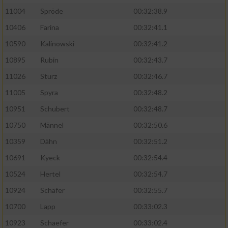
11004
Spröde
00:32:38.9
Analyse von Zielgruppen durch Statistiken
10406
Farina
00:32:41.1
oder Kombinationen von Daten aus
verschiedenen Quellen
10590
Kalinowski
00:32:41.2
10895
Rubin
00:32:43.7
Entwicklung und Verbesserung der Angebote
11026
Sturz
00:32:46.7
Verwendung reduzierter Daten zur Auswahl
11005
Spyra
00:32:48.2
von Inhalten
10951
Schubert
00:32:48.7
IAB-Besonderheiten:
10750
Männel
00:32:50.6
Verwendung genauer Standortdaten
10359
Dähn
00:32:51.2
10691
Kyeck
00:32:54.4
Geräte anhand von aktiv angeforderten
Informationen identifizieren
10524
Hertel
00:32:54.7
Nicht-IAB-Verarbeitungszwecke:
10924
Schäfer
00:32:55.7
10700
Lapp
00:33:02.3
Notwendig
10923
Schaefer
00:33:02.4