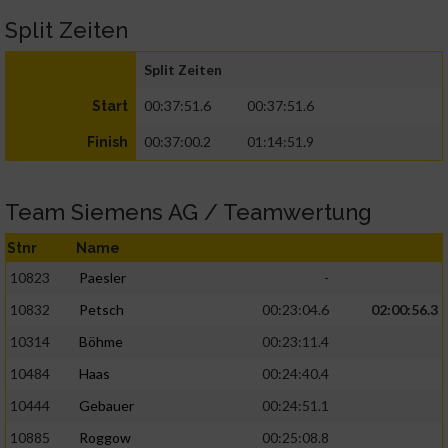
Split Zeiten
Split Zeiten
00:37:51.6
00:37:51.6
Start
00:37:00.2
01:14:51.9
Finish
Team Siemens AG / Teamwertung
Stnr
Name
10823
Paesler
-
10832
Petsch
00:23:04.6
02:00:56.3
10314
Böhme
00:23:11.4
10484
Haas
00:24:40.4
10444
Gebauer
00:24:51.1
10885
Roggow
00:25:08.8