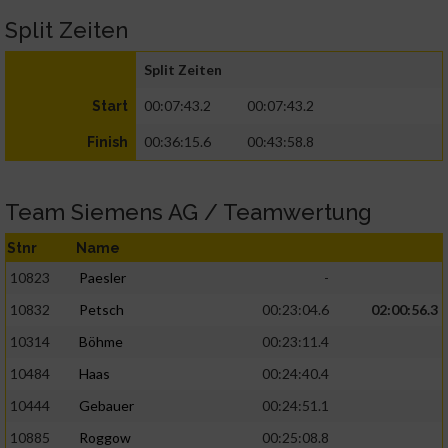
Split Zeiten
Split Zeiten
00:07:43.2
00:07:43.2
Start
00:36:15.6
00:43:58.8
Finish
Team Siemens AG / Teamwertung
Stnr
Name
10823
Paesler
-
10832
Petsch
00:23:04.6
02:00:56.3
10314
Böhme
00:23:11.4
10484
Haas
00:24:40.4
10444
Gebauer
00:24:51.1
10885
Roggow
00:25:08.8