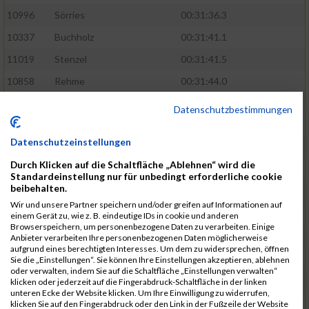
10996
Sörries
00:31:36.3
10337
Buchholz
00:31:41.1
11019
Stenzel
00:31:41.5
10858
Rehme
00:31:44.0
10411
Feldmann
00:31:46.1
Datenschutzbestimmungen
10553
Hübener
00:31:48.8
Datenschutzeinstellungen
11083
Wegner
00:31:49.0
Durch Klicken auf die Schaltfläche „Ablehnen“ wird die
10646
Köhler
00:31:52.2
Standardeinstellung nur für unbedingt erforderliche cookie
beibehalten.
10676
Kricke
00:31:53.8
Wir und unsere Partner speichern und/oder greifen auf Informationen auf
11128
Wünsch
00:31:58.4
einem Gerät zu, wie z. B. eindeutige IDs in cookie und anderen
Browserspeichern, um personenbezogene Daten zu verarbeiten. Einige
10492
Hanisch
00:31:58.6
Anbieter verarbeiten Ihre personenbezogenen Daten möglicherweise
aufgrund eines berechtigten Interesses. Um dem zu widersprechen, öffnen
10634
Knauft
00:31:59.1
Sie die „Einstellungen“. Sie können Ihre Einstellungen akzeptieren, ablehnen
oder verwalten, indem Sie auf die Schaltfläche „Einstellungen verwalten“
10868
Restemeier
00:31:59.2
klicken oder jederzeit auf die Fingerabdruck-Schaltfläche in der linken
unteren Ecke der Website klicken. Um Ihre Einwilligung zu widerrufen,
10480
Gutsche
00:32:01.9
klicken Sie auf den Fingerabdruck oder den Link in der Fußzeile der Website