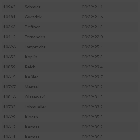
Speichern von oder Zugriff auf Informationen
auf einem Endgerät
10943
Schmidt
00:32:21.1
10481
Gwizdek
00:32:21.6
Verwendung reduzierter Daten zur Auswahl
von Werbeanzeigen
10363
Deffner
00:32:21.8
10412
Fernandes
00:32:22.0
Erstellung von Profilen für personalisierte
Werbung
10696
Lamprecht
00:32:25.4
10653
Koplin
00:32:25.8
Verwendung von Profilen zur Auswahl
personalisierter Werbung
10859
Reich
00:32:29.4
10615
Keßler
00:32:29.7
Erstellung von Profilen zur Personalisierung
von Inhalten
10767
Menzel
00:32:30.2
10816
Olszewski
00:32:31.5
Verwendung von Profilen zur Auswahl
personalisierter Inhalte
10733
Lohmueller
00:32:33.2
10629
Klooth
00:32:35.3
Messung der Werbeleistung
10612
Kermas
00:32:36.2
10611
Kermas
00:32:36.8
Messung der Performance von Inhalten