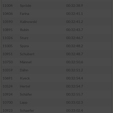
11004
Spröde
00:32:38.9
Analyse von Zielgruppen durch Statistiken
10406
Farina
00:32:41.1
oder Kombinationen von Daten aus
verschiedenen Quellen
10590
Kalinowski
00:32:41.2
10895
Rubin
00:32:43.7
Entwicklung und Verbesserung der Angebote
11026
Sturz
00:32:46.7
Verwendung reduzierter Daten zur Auswahl
11005
Spyra
00:32:48.2
von Inhalten
10951
Schubert
00:32:48.7
IAB-Besonderheiten:
10750
Männel
00:32:50.6
Verwendung genauer Standortdaten
10359
Dähn
00:32:51.2
10691
Kyeck
00:32:54.4
Geräte anhand von aktiv angeforderten
Informationen identifizieren
10524
Hertel
00:32:54.7
Nicht-IAB-Verarbeitungszwecke:
10924
Schäfer
00:32:55.7
10700
Lapp
00:33:02.3
Notwendig
10923
Schaefer
00:33:02.4