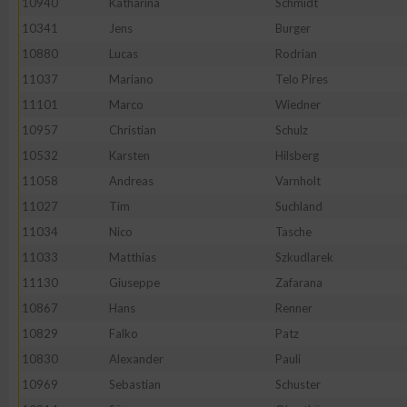
10940
Katharina
Schmidt
10341
Jens
Burger
10880
Lucas
Rodrian
11037
Mariano
Telo Pires
11101
Marco
Wiedner
10957
Christian
Schulz
10532
Karsten
Hilsberg
11058
Andreas
Varnholt
11027
Tim
Suchland
11034
Nico
Tasche
11033
Matthias
Szkudlarek
11130
Giuseppe
Zafarana
10867
Hans
Renner
10829
Falko
Patz
10830
Alexander
Pauli
10969
Sebastian
Schuster