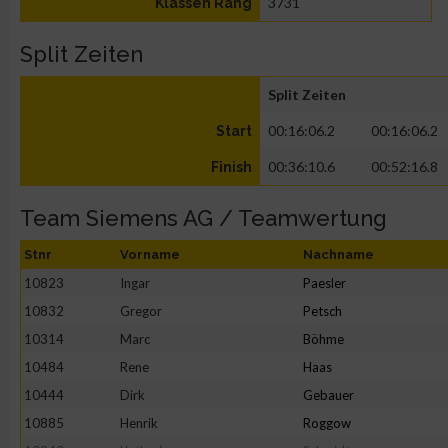
3731
Klassen Rang
Split Zeiten
Split Zeiten
00:16:06.2
00:16:06.2
Start
00:36:10.6
00:52:16.8
Finish
Team Siemens AG / Teamwertung
Stnr
Vorname
Nachname
10823
Ingar
Paesler
10832
Gregor
Petsch
10314
Marc
Böhme
10484
Rene
Haas
10444
Dirk
Gebauer
10885
Henrik
Roggow