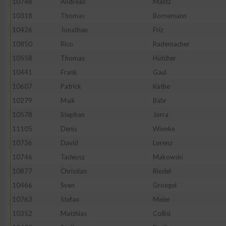
10748
Andreas
Malitz
10318
Thomas
Bornemann
Erstellung von Profilen zur Personalisierung von Inhalten
10426
Jonathan
Friz
10850
Rico
Rademacher
Verwendung von Profilen zur Auswahl personalisierter Inhalte
10558
Thomas
Hütcher
10441
Frank
Gaul
Messung der Werbeleistung
10607
Patrick
Kathe
10279
Maik
Bähr
Messung der Performance von Inhalten
10578
Stephan
Jorra
11105
Denis
Wienke
Analyse von Zielgruppen durch Statistiken oder Kombinatione
10736
David
Lorenz
verschiedenen Quellen
10746
Tadeusz
Makowski
10877
Christian
Riedel
Entwicklung und Verbesserung der Angebote
10466
Sven
Groegel
10763
Stefan
Meier
Verwendung reduzierter Daten zur Auswahl von Inhalten
10352
Matthias
Collisi