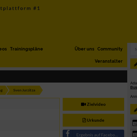
eos
Trainingspläne
Über uns
Community
Veranstalter
ng
Sven Jurzitza
Zielvideo
Urkunde
1
Ergebnis auf Facebook teilen
1