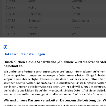
10814
Sören
Oberthür
10275
Heiko
August
10958
Christian
Schulz
10452
Thorsten
Getschmann
10847
Darius
Purgal
11067
Mirko
Voß
10796
Thomas
Nauhardt
10795
Sabine
Najjar
10798
Johannes
Nestler
Datenschutzeinstellungen
11162
--
Noname
Durch Klicken auf die Schaltfläche „Ablehnen“ wird die Standardei
beibehalten.
10726
Jörg
Lietz
Wir und unsere Partner speichern und/oder greifen auf Informationen auf einem G
11089
Felix
Weitenhagen
Browserspeichern, um personenbezogene Daten zu verarbeiten. Einige Anbiete
aufgrund eines berechtigten Interesses. Um dem zu widersprechen, öffnen Sie die
10810
Lukas
Northrup
ablehnen oder verwalten, indem Sie auf die Schaltfläche „Einstellungen verwalten“
der linken unteren Ecke der Website klicken. Um Ihre Einwilligung zu widerrufen, 
10568
Lukas
Janisch
der Website und klicken Sie auf den Menüpunkt „Meine Daten“. Auf dieser Seite 
10974
Serdar
Seçkin
werden unseren Partnern mitgeteilt und haben keinen Einfluss auf die Browserd
Wir und unsere Partner verarbeiten Daten, um die Leistung der W
10368
Joachim
Denk
Speichern von oder Zugriff auf Informationen auf einem Endgerät. Verwendung r