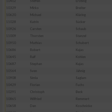
10402
Steffen
Erstling
IAB-Besonderheiten:
10329
Mirko
Breiter
Verwendung genauer Standortdaten
10620
Michael
Kläring
11028
Katrin
Sücker
Geräte anhand von aktiv angeforderten Informationen identifi
10926
Carsten
Schaub
11009
Thorsten
Stanzel
Nicht-IAB-Verarbeitungszwecke:
10950
Mathias
Schubert
Notwendig
10686
Robert
Kujas
10645
Ralf
Kohlen
10687
Stephan
Kujas
Performance
10564
Sven
Jähnig
10908
Simla
Saglam
Funktional
10429
Florian
Fuchs
10291
Christoph
Beck
Werbung
10865
Wilfried
Remmert
10658
Dan
Koschnicke