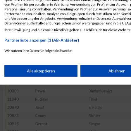
10531
Falk
Hillebercht
von Profilen für personalisierte Werbung. Verwendung von Profilen zur Auswahl p
10543
Michael
Hohenwald
Personalisierung von Inhalten. Verwendung von Profilen zur Auswahl personalis
Performance von Inhalten. Analyse von Zielgruppen durch Statistiken oder Komb
10508
Gunnar
Heide
und Verbesserung der Angebote. Verwendung reduzierter Daten zur Auswahl von
Daten können außerhalb der Europäischen Union weitergegeben und in die USA 
10383
Michael
Dufft
Ihre Einwilligung und die cookie Richtlinie gelten ausschließlich für diese Website
52569
Tony
Lubusch
Partnerliste anzeigen (1 IAB-Anbieter)
10418
Martin
Fluhr
10483
Jens-Peter
Haack
Wir nutzen Ihre Daten für folgende Zwecke:
IAB-Verarbeitungszwecke:
10769
Dirk
Mertens
10633
Thomas
Knauer
Speichern von oder Zugriff auf Informationen auf einem Endge
Alle akzeptieren
Ablehnen
10475
Ekrem
Güel
11118
Alexander
Wolf
Verwendung reduzierter Daten zur Auswahl von Werbeanzeige
10303
Pawel
Biedunkiewicz
11040
Rüdiger
Thiel
Erstellung von Profilen für personalisierte Werbung
10870
Josef
El Falaki
10873
Conny
Richter
10915
Gernot
Sänger
Verwendung von Profilen zur Auswahl personalisierter Werbun