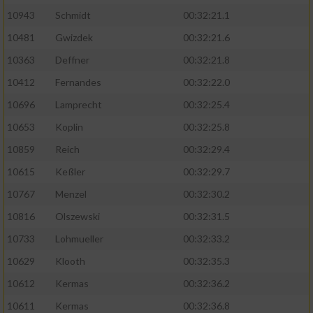
Speichern von oder Zugriff auf Informationen
auf einem Endgerät
10943
Schmidt
00:32:21.1
10481
Gwizdek
00:32:21.6
Verwendung reduzierter Daten zur Auswahl
von Werbeanzeigen
10363
Deffner
00:32:21.8
10412
Fernandes
00:32:22.0
Erstellung von Profilen für personalisierte
Werbung
10696
Lamprecht
00:32:25.4
10653
Koplin
00:32:25.8
Verwendung von Profilen zur Auswahl
personalisierter Werbung
10859
Reich
00:32:29.4
10615
Keßler
00:32:29.7
Erstellung von Profilen zur Personalisierung
von Inhalten
10767
Menzel
00:32:30.2
10816
Olszewski
00:32:31.5
Verwendung von Profilen zur Auswahl
personalisierter Inhalte
10733
Lohmueller
00:32:33.2
10629
Klooth
00:32:35.3
Messung der Werbeleistung
10612
Kermas
00:32:36.2
10611
Kermas
00:32:36.8
Messung der Performance von Inhalten