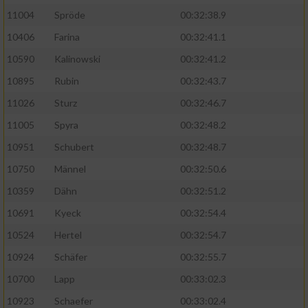
11004
Spröde
00:32:38.9
Analyse von Zielgruppen durch Statistiken
10406
Farina
00:32:41.1
oder Kombinationen von Daten aus
verschiedenen Quellen
10590
Kalinowski
00:32:41.2
10895
Rubin
00:32:43.7
Entwicklung und Verbesserung der Angebote
11026
Sturz
00:32:46.7
Verwendung reduzierter Daten zur Auswahl
11005
Spyra
00:32:48.2
von Inhalten
10951
Schubert
00:32:48.7
IAB-Besonderheiten:
10750
Männel
00:32:50.6
Verwendung genauer Standortdaten
10359
Dähn
00:32:51.2
10691
Kyeck
00:32:54.4
Geräte anhand von aktiv angeforderten
Informationen identifizieren
10524
Hertel
00:32:54.7
Nicht-IAB-Verarbeitungszwecke:
10924
Schäfer
00:32:55.7
10700
Lapp
00:33:02.3
Notwendig
10923
Schaefer
00:33:02.4