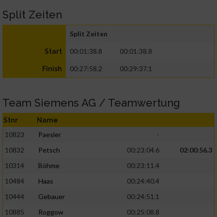
Split Zeiten
Split Zeiten
00:01:38.8
00:01:38.8
Start
00:27:58.2
00:29:37.1
Finish
Team Siemens AG / Teamwertung
Stnr
Name
10823
Paesler
-
10832
Petsch
00:23:04.6
02:00:56.3
10314
Böhme
00:23:11.4
10484
Haas
00:24:40.4
10444
Gebauer
00:24:51.1
10885
Roggow
00:25:08.8