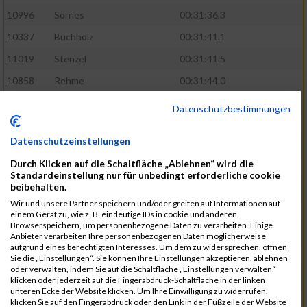
10996
Sörries
00:31:36.3
10337
Buchholz
00:31:41.1
11019
Stenzel
00:31:41.5
10858
Rehme
00:31:44.0
10411
Feldmann
00:31:46.1
Datenschutzbestimmungen
10553
Hübener
00:31:48.8
Datenschutzeinstellungen
11083
Wegner
00:31:49.0
Durch Klicken auf die Schaltfläche „Ablehnen“ wird die
10646
Köhler
00:31:52.2
Standardeinstellung nur für unbedingt erforderliche cookie
beibehalten.
10676
Kricke
00:31:53.8
Wir und unsere Partner speichern und/oder greifen auf Informationen auf
11128
Wünsch
00:31:58.4
einem Gerät zu, wie z. B. eindeutige IDs in cookie und anderen
Browserspeichern, um personenbezogene Daten zu verarbeiten. Einige
10492
Hanisch
00:31:58.6
Anbieter verarbeiten Ihre personenbezogenen Daten möglicherweise
aufgrund eines berechtigten Interesses. Um dem zu widersprechen, öffnen
10634
Knauft
00:31:59.1
Sie die „Einstellungen“. Sie können Ihre Einstellungen akzeptieren, ablehnen
oder verwalten, indem Sie auf die Schaltfläche „Einstellungen verwalten“
10868
Restemeier
00:31:59.2
klicken oder jederzeit auf die Fingerabdruck-Schaltfläche in der linken
unteren Ecke der Website klicken. Um Ihre Einwilligung zu widerrufen,
10480
Gutsche
00:32:01.9
klicken Sie auf den Fingerabdruck oder den Link in der Fußzeile der Website