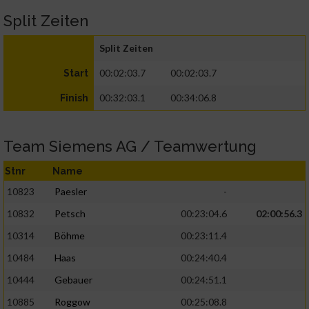
Split Zeiten
Split Zeiten
00:02:03.7
00:02:03.7
Start
00:32:03.1
00:34:06.8
Finish
Team Siemens AG / Teamwertung
Stnr
Name
10823
Paesler
-
10832
Petsch
00:23:04.6
02:00:56.3
10314
Böhme
00:23:11.4
10484
Haas
00:24:40.4
10444
Gebauer
00:24:51.1
10885
Roggow
00:25:08.8