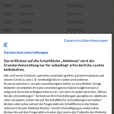
10996
Sörries
00:31:36.3
10337
Buchholz
00:31:41.1
11019
Stenzel
00:31:41.5
10858
Rehme
00:31:44.0
10411
Feldmann
00:31:46.1
Datenschutzbestimmungen
10553
Hübener
00:31:48.8
Datenschutzeinstellungen
11083
Wegner
00:31:49.0
Durch Klicken auf die Schaltfläche „Ablehnen“ wird die
10646
Köhler
00:31:52.2
Standardeinstellung nur für unbedingt erforderliche cookie
beibehalten.
10676
Kricke
00:31:53.8
Wir und unsere Partner speichern und/oder greifen auf Informationen auf
11128
Wünsch
00:31:58.4
einem Gerät zu, wie z. B. eindeutige IDs in cookie und anderen
Browserspeichern, um personenbezogene Daten zu verarbeiten. Einige
10492
Hanisch
00:31:58.6
Anbieter verarbeiten Ihre personenbezogenen Daten möglicherweise
aufgrund eines berechtigten Interesses. Um dem zu widersprechen, öffnen
10634
Knauft
00:31:59.1
Sie die „Einstellungen“. Sie können Ihre Einstellungen akzeptieren, ablehnen
oder verwalten, indem Sie auf die Schaltfläche „Einstellungen verwalten“
10868
Restemeier
00:31:59.2
klicken oder jederzeit auf die Fingerabdruck-Schaltfläche in der linken
unteren Ecke der Website klicken. Um Ihre Einwilligung zu widerrufen,
10480
Gutsche
00:32:01.9
klicken Sie auf den Fingerabdruck oder den Link in der Fußzeile der Website