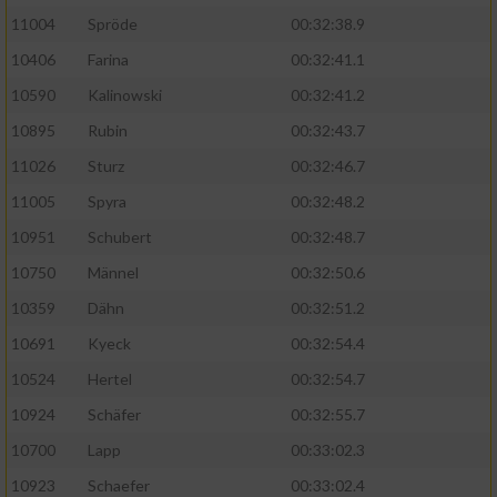
11004
Spröde
00:32:38.9
Analyse von Zielgruppen durch Statistiken
10406
Farina
00:32:41.1
oder Kombinationen von Daten aus
verschiedenen Quellen
10590
Kalinowski
00:32:41.2
10895
Rubin
00:32:43.7
Entwicklung und Verbesserung der Angebote
11026
Sturz
00:32:46.7
Verwendung reduzierter Daten zur Auswahl
11005
Spyra
00:32:48.2
von Inhalten
10951
Schubert
00:32:48.7
IAB-Besonderheiten:
10750
Männel
00:32:50.6
Verwendung genauer Standortdaten
10359
Dähn
00:32:51.2
10691
Kyeck
00:32:54.4
Geräte anhand von aktiv angeforderten
Informationen identifizieren
10524
Hertel
00:32:54.7
Nicht-IAB-Verarbeitungszwecke:
10924
Schäfer
00:32:55.7
10700
Lapp
00:33:02.3
Notwendig
10923
Schaefer
00:33:02.4