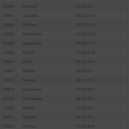
Speichern von oder Zugriff auf Informationen
auf einem Endgerät
10943
Schmidt
00:32:21.1
10481
Gwizdek
00:32:21.6
Verwendung reduzierter Daten zur Auswahl
von Werbeanzeigen
10363
Deffner
00:32:21.8
10412
Fernandes
00:32:22.0
Erstellung von Profilen für personalisierte
Werbung
10696
Lamprecht
00:32:25.4
10653
Koplin
00:32:25.8
Verwendung von Profilen zur Auswahl
personalisierter Werbung
10859
Reich
00:32:29.4
10615
Keßler
00:32:29.7
Erstellung von Profilen zur Personalisierung
von Inhalten
10767
Menzel
00:32:30.2
10816
Olszewski
00:32:31.5
Verwendung von Profilen zur Auswahl
personalisierter Inhalte
10733
Lohmueller
00:32:33.2
10629
Klooth
00:32:35.3
Messung der Werbeleistung
10612
Kermas
00:32:36.2
10611
Kermas
00:32:36.8
Messung der Performance von Inhalten