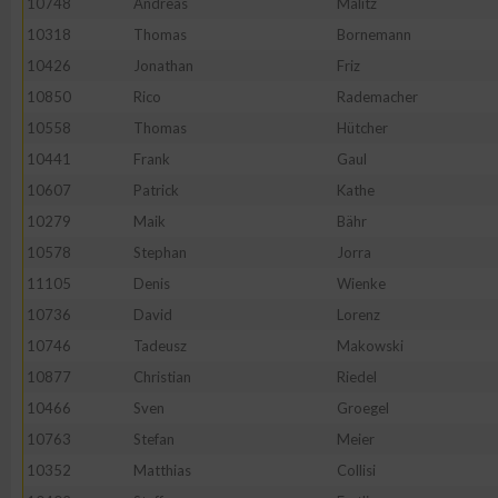
10748
Andreas
Malitz
10318
Thomas
Bornemann
Erstellung von Profilen zur Personalisierung von Inhalten
10426
Jonathan
Friz
10850
Rico
Rademacher
Verwendung von Profilen zur Auswahl personalisierter Inhalte
10558
Thomas
Hütcher
10441
Frank
Gaul
Messung der Werbeleistung
10607
Patrick
Kathe
10279
Maik
Bähr
Messung der Performance von Inhalten
10578
Stephan
Jorra
11105
Denis
Wienke
Analyse von Zielgruppen durch Statistiken oder Kombinatione
10736
David
Lorenz
verschiedenen Quellen
10746
Tadeusz
Makowski
10877
Christian
Riedel
Entwicklung und Verbesserung der Angebote
10466
Sven
Groegel
10763
Stefan
Meier
Verwendung reduzierter Daten zur Auswahl von Inhalten
10352
Matthias
Collisi