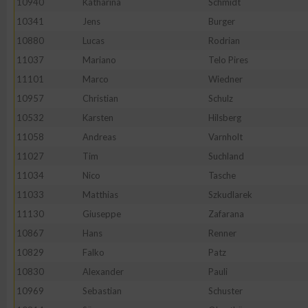
10940
Katharina
Schmidt
10341
Jens
Burger
10880
Lucas
Rodrian
11037
Mariano
Telo Pires
11101
Marco
Wiedner
10957
Christian
Schulz
10532
Karsten
Hilsberg
11058
Andreas
Varnholt
11027
Tim
Suchland
11034
Nico
Tasche
11033
Matthias
Szkudlarek
11130
Giuseppe
Zafarana
10867
Hans
Renner
10829
Falko
Patz
10830
Alexander
Pauli
10969
Sebastian
Schuster