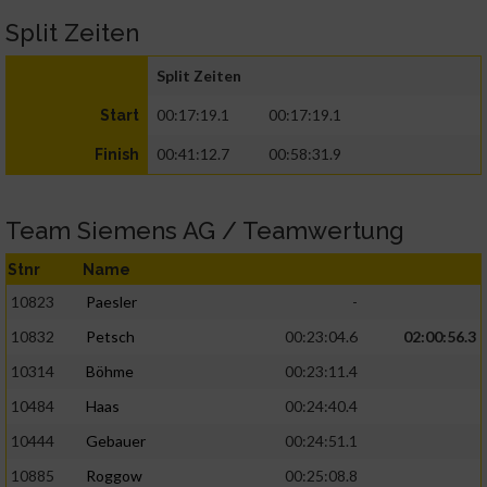
Split Zeiten
Split Zeiten
00:17:19.1
00:17:19.1
Start
00:41:12.7
00:58:31.9
Finish
Team Siemens AG / Teamwertung
Stnr
Name
10823
Paesler
-
10832
Petsch
00:23:04.6
02:00:56.3
10314
Böhme
00:23:11.4
10484
Haas
00:24:40.4
10444
Gebauer
00:24:51.1
10885
Roggow
00:25:08.8