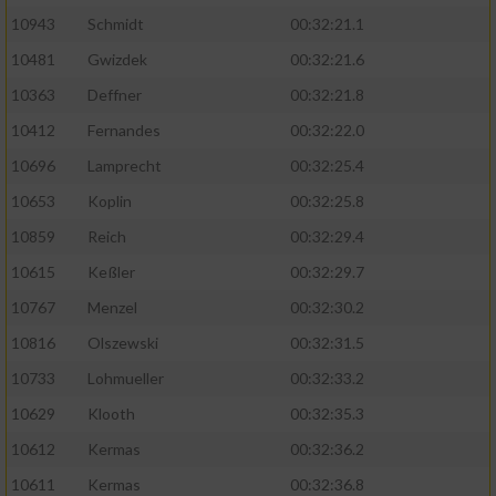
Speichern von oder Zugriff auf Informationen
auf einem Endgerät
10943
Schmidt
00:32:21.1
10481
Gwizdek
00:32:21.6
Verwendung reduzierter Daten zur Auswahl
von Werbeanzeigen
10363
Deffner
00:32:21.8
10412
Fernandes
00:32:22.0
Erstellung von Profilen für personalisierte
Werbung
10696
Lamprecht
00:32:25.4
10653
Koplin
00:32:25.8
Verwendung von Profilen zur Auswahl
personalisierter Werbung
10859
Reich
00:32:29.4
10615
Keßler
00:32:29.7
Erstellung von Profilen zur Personalisierung
von Inhalten
10767
Menzel
00:32:30.2
10816
Olszewski
00:32:31.5
Verwendung von Profilen zur Auswahl
personalisierter Inhalte
10733
Lohmueller
00:32:33.2
10629
Klooth
00:32:35.3
Messung der Werbeleistung
10612
Kermas
00:32:36.2
10611
Kermas
00:32:36.8
Messung der Performance von Inhalten