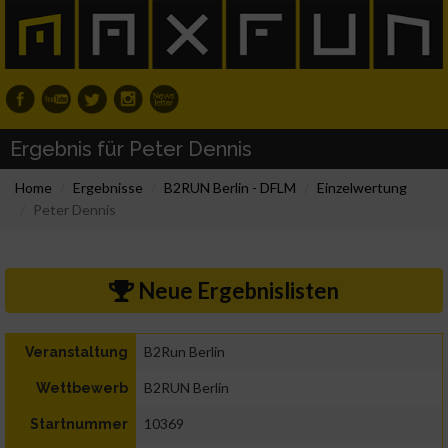
Ergebnis für Peter Dennis
Home
Ergebnisse
B2RUN Berlin - DFLM
Einzelwertung
Peter Dennis
Neue Ergebnislisten
B2Run Berlin
Veranstaltung
B2RUN Berlin
Wettbewerb
10369
Startnummer