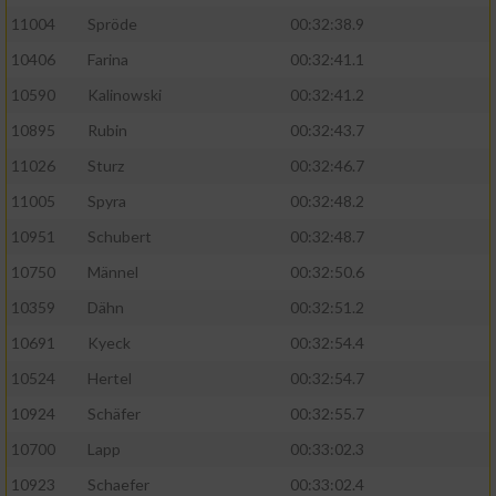
11004
Spröde
00:32:38.9
Analyse von Zielgruppen durch Statistiken
10406
Farina
00:32:41.1
oder Kombinationen von Daten aus
verschiedenen Quellen
10590
Kalinowski
00:32:41.2
10895
Rubin
00:32:43.7
Entwicklung und Verbesserung der Angebote
11026
Sturz
00:32:46.7
Verwendung reduzierter Daten zur Auswahl
11005
Spyra
00:32:48.2
von Inhalten
10951
Schubert
00:32:48.7
IAB-Besonderheiten:
10750
Männel
00:32:50.6
Verwendung genauer Standortdaten
10359
Dähn
00:32:51.2
10691
Kyeck
00:32:54.4
Geräte anhand von aktiv angeforderten
Informationen identifizieren
10524
Hertel
00:32:54.7
Nicht-IAB-Verarbeitungszwecke:
10924
Schäfer
00:32:55.7
10700
Lapp
00:33:02.3
Notwendig
10923
Schaefer
00:33:02.4