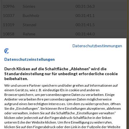
10996
Sörries
00:31:36.3
10337
Buchholz
00:31:41.1
11019
Stenzel
00:31:41.5
10858
Rehme
00:31:44.0
10411
Feldmann
00:31:46.1
Datenschutzbestimmungen
10553
Hübener
00:31:48.8
Datenschutzeinstellungen
11083
Wegner
00:31:49.0
Durch Klicken auf die Schaltfläche „Ablehnen“ wird die
10646
Köhler
00:31:52.2
Standardeinstellung nur für unbedingt erforderliche cookie
beibehalten.
10676
Kricke
00:31:53.8
Wir und unsere Partner speichern und/oder greifen auf Informationen auf
11128
Wünsch
00:31:58.4
einem Gerät zu, wie z. B. eindeutige IDs in cookie und anderen
Browserspeichern, um personenbezogene Daten zu verarbeiten. Einige
10492
Hanisch
00:31:58.6
Anbieter verarbeiten Ihre personenbezogenen Daten möglicherweise
aufgrund eines berechtigten Interesses. Um dem zu widersprechen, öffnen
10634
Knauft
00:31:59.1
Sie die „Einstellungen“. Sie können Ihre Einstellungen akzeptieren, ablehnen
oder verwalten, indem Sie auf die Schaltfläche „Einstellungen verwalten“
10868
Restemeier
00:31:59.2
klicken oder jederzeit auf die Fingerabdruck-Schaltfläche in der linken
unteren Ecke der Website klicken. Um Ihre Einwilligung zu widerrufen,
10480
Gutsche
00:32:01.9
klicken Sie auf den Fingerabdruck oder den Link in der Fußzeile der Website