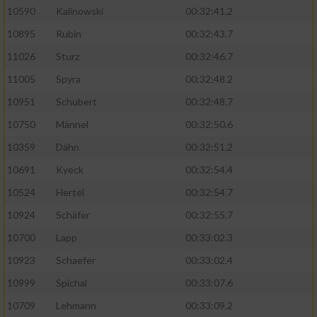
10590
Kalinowski
00:32:41.2
Analyse von Zielgruppen durch Statistiken
10895
Rubin
00:32:43.7
oder Kombinationen von Daten aus
verschiedenen Quellen
11026
Sturz
00:32:46.7
11005
Spyra
00:32:48.2
Entwicklung und Verbesserung der Angebote
10951
Schubert
00:32:48.7
Verwendung reduzierter Daten zur Auswahl
10750
Männel
00:32:50.6
von Inhalten
10359
Dähn
00:32:51.2
IAB-Besonderheiten:
10691
Kyeck
00:32:54.4
Verwendung genauer Standortdaten
10524
Hertel
00:32:54.7
10924
Schäfer
00:32:55.7
Geräte anhand von aktiv angeforderten
10700
Lapp
00:33:02.3
Informationen identifizieren
10923
Schaefer
00:33:02.4
Nicht-IAB-Verarbeitungszwecke:
10999
Spichal
00:33:07.6
Notwendig
10709
Lehmann
00:33:09.2