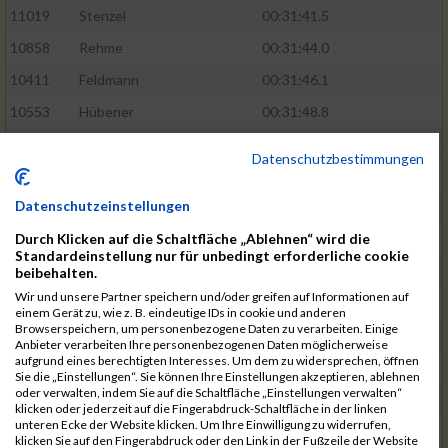
11019
Stenzel
00:31:41.5
10858
Rehme
00:31:44.0
10411
Feldmann
00:31:46.1
10553
Hübener
00:31:48.8
11083
Wegner
00:31:49.0
Datenschutzbestimmungen
10646
Köhler
00:31:52.2
Datenschutzeinstellungen
10676
Kricke
00:31:53.8
Durch Klicken auf die Schaltfläche „Ablehnen“ wird die
11128
Wünsch
00:31:58.4
Standardeinstellung nur für unbedingt erforderliche cookie
10492
Hanisch
00:31:58.6
beibehalten.
Wir und unsere Partner speichern und/oder greifen auf Informationen auf
10634
Knauft
00:31:59.1
einem Gerät zu, wie z. B. eindeutige IDs in cookie und anderen
Browserspeichern, um personenbezogene Daten zu verarbeiten. Einige
10868
Restemeier
00:31:59.2
Anbieter verarbeiten Ihre personenbezogenen Daten möglicherweise
aufgrund eines berechtigten Interesses. Um dem zu widersprechen, öffnen
10480
Gutsche
00:32:01.9
Sie die „Einstellungen“. Sie können Ihre Einstellungen akzeptieren, ablehnen
oder verwalten, indem Sie auf die Schaltfläche „Einstellungen verwalten“
10953
Schuenemann
00:32:03.0
klicken oder jederzeit auf die Fingerabdruck-Schaltfläche in der linken
unteren Ecke der Website klicken. Um Ihre Einwilligung zu widerrufen,
10498
Hartmann
00:32:03.1
klicken Sie auf den Fingerabdruck oder den Link in der Fußzeile der Website