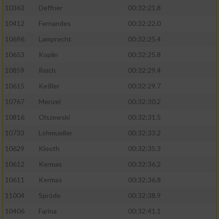
Speichern von oder Zugriff auf Informationen
10363
Deffner
00:32:21.8
auf einem Endgerät
10412
Fernandes
00:32:22.0
Verwendung reduzierter Daten zur Auswahl
von Werbeanzeigen
10696
Lamprecht
00:32:25.4
10653
Koplin
00:32:25.8
Erstellung von Profilen für personalisierte
Werbung
10859
Reich
00:32:29.4
10615
Keßler
00:32:29.7
Verwendung von Profilen zur Auswahl
personalisierter Werbung
10767
Menzel
00:32:30.2
10816
Olszewski
00:32:31.5
Erstellung von Profilen zur Personalisierung
von Inhalten
10733
Lohmueller
00:32:33.2
10629
Klooth
00:32:35.3
Verwendung von Profilen zur Auswahl
personalisierter Inhalte
10612
Kermas
00:32:36.2
10611
Kermas
00:32:36.8
Messung der Werbeleistung
11004
Spröde
00:32:38.9
10406
Farina
00:32:41.1
Messung der Performance von Inhalten