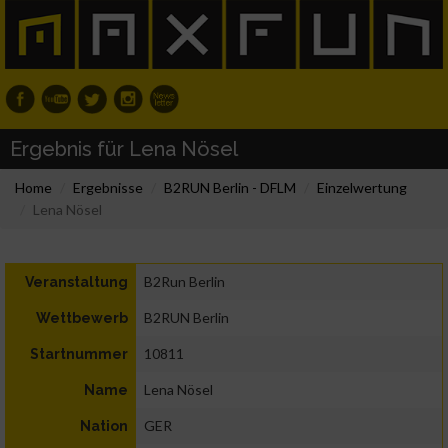
Ergebnis für Lena Nösel
Home
Ergebnisse
B2RUN Berlin - DFLM
Einzelwertung
Lena Nösel
B2Run Berlin
Veranstaltung
B2RUN Berlin
Wettbewerb
10811
Startnummer
Lena Nösel
Name
GER
Nation