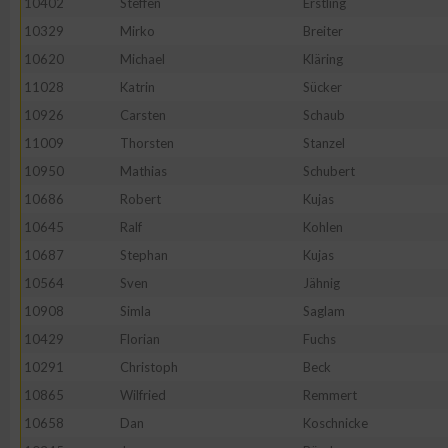
10402
Steffen
Erstling
IAB-Besonderheiten:
10329
Mirko
Breiter
Verwendung genauer Standortdaten
10620
Michael
Kläring
11028
Katrin
Sücker
Geräte anhand von aktiv angeforderten Informationen identifi
10926
Carsten
Schaub
11009
Thorsten
Stanzel
Nicht-IAB-Verarbeitungszwecke:
10950
Mathias
Schubert
Notwendig
10686
Robert
Kujas
10645
Ralf
Kohlen
10687
Stephan
Kujas
Performance
10564
Sven
Jähnig
10908
Simla
Saglam
Funktional
10429
Florian
Fuchs
10291
Christoph
Beck
Werbung
10865
Wilfried
Remmert
10658
Dan
Koschnicke