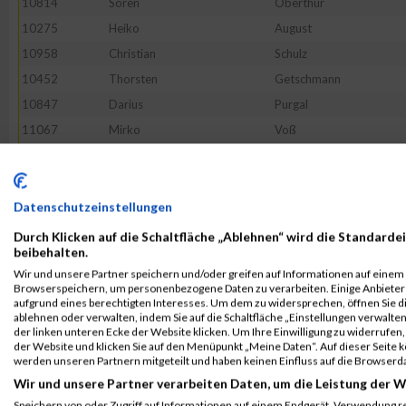
10814
Sören
Oberthür
10275
Heiko
August
10958
Christian
Schulz
10452
Thorsten
Getschmann
10847
Darius
Purgal
11067
Mirko
Voß
10796
Thomas
Nauhardt
10795
Sabine
Najjar
10798
Johannes
Nestler
Datenschutzeinstellungen
11162
--
Noname
Durch Klicken auf die Schaltfläche „Ablehnen“ wird die Standardei
beibehalten.
10726
Jörg
Lietz
Wir und unsere Partner speichern und/oder greifen auf Informationen auf einem G
11089
Felix
Weitenhagen
Browserspeichern, um personenbezogene Daten zu verarbeiten. Einige Anbiete
aufgrund eines berechtigten Interesses. Um dem zu widersprechen, öffnen Sie die
10810
Lukas
Northrup
ablehnen oder verwalten, indem Sie auf die Schaltfläche „Einstellungen verwalten“
der linken unteren Ecke der Website klicken. Um Ihre Einwilligung zu widerrufen, 
10568
Lukas
Janisch
der Website und klicken Sie auf den Menüpunkt „Meine Daten“. Auf dieser Seite 
10974
Serdar
Seçkin
werden unseren Partnern mitgeteilt und haben keinen Einfluss auf die Browserd
Wir und unsere Partner verarbeiten Daten, um die Leistung der W
10368
Joachim
Denk
Speichern von oder Zugriff auf Informationen auf einem Endgerät. Verwendung r