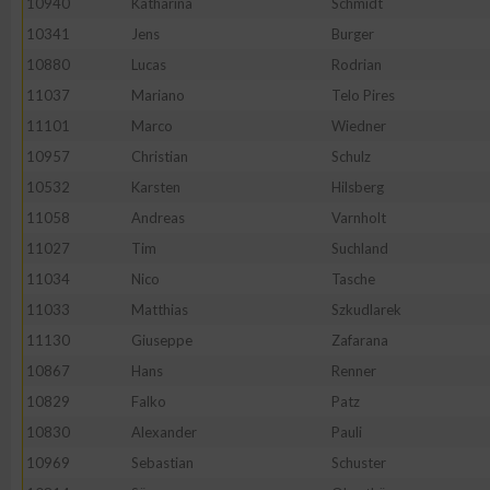
10940
Katharina
Schmidt
10341
Jens
Burger
10880
Lucas
Rodrian
11037
Mariano
Telo Pires
11101
Marco
Wiedner
10957
Christian
Schulz
10532
Karsten
Hilsberg
11058
Andreas
Varnholt
11027
Tim
Suchland
11034
Nico
Tasche
11033
Matthias
Szkudlarek
11130
Giuseppe
Zafarana
10867
Hans
Renner
10829
Falko
Patz
10830
Alexander
Pauli
10969
Sebastian
Schuster