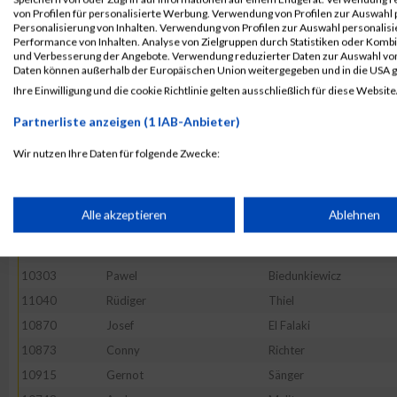
10531
Falk
Hillebercht
von Profilen für personalisierte Werbung. Verwendung von Profilen zur Auswahl p
10543
Michael
Hohenwald
Personalisierung von Inhalten. Verwendung von Profilen zur Auswahl personalis
Performance von Inhalten. Analyse von Zielgruppen durch Statistiken oder Komb
10508
Gunnar
Heide
und Verbesserung der Angebote. Verwendung reduzierter Daten zur Auswahl von
Daten können außerhalb der Europäischen Union weitergegeben und in die USA 
10383
Michael
Dufft
Ihre Einwilligung und die cookie Richtlinie gelten ausschließlich für diese Website
52569
Tony
Lubusch
Partnerliste anzeigen (1 IAB-Anbieter)
10418
Martin
Fluhr
10483
Jens-Peter
Haack
Wir nutzen Ihre Daten für folgende Zwecke:
IAB-Verarbeitungszwecke:
10769
Dirk
Mertens
10633
Thomas
Knauer
Speichern von oder Zugriff auf Informationen auf einem Endge
Alle akzeptieren
Ablehnen
10475
Ekrem
Güel
11118
Alexander
Wolf
Verwendung reduzierter Daten zur Auswahl von Werbeanzeige
10303
Pawel
Biedunkiewicz
11040
Rüdiger
Thiel
Erstellung von Profilen für personalisierte Werbung
10870
Josef
El Falaki
10873
Conny
Richter
10915
Gernot
Sänger
Verwendung von Profilen zur Auswahl personalisierter Werbun