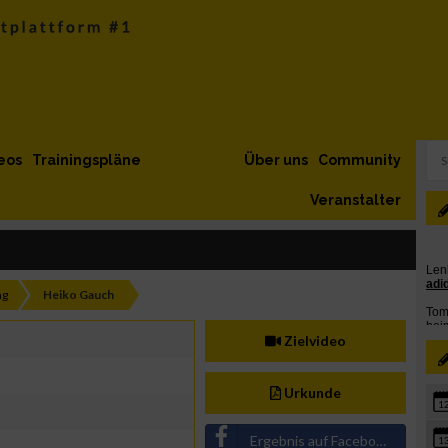
eos
Trainingspläne
Über uns
Community
Veranstalter
ng
Heiko Gauch
Zielvideo
Urkunde
1
Ergebnis auf Facebook teilen
1