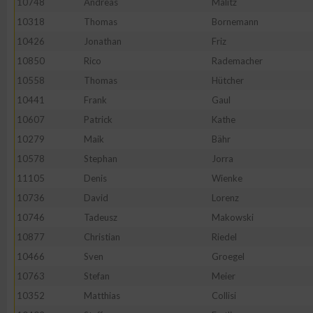
10748
Andreas
Malitz
10318
Thomas
Bornemann
Erstellung von Profilen zur Personalisierung von Inhalten
10426
Jonathan
Friz
10850
Rico
Rademacher
Verwendung von Profilen zur Auswahl personalisierter Inhalte
10558
Thomas
Hütcher
10441
Frank
Gaul
Messung der Werbeleistung
10607
Patrick
Kathe
10279
Maik
Bähr
Messung der Performance von Inhalten
10578
Stephan
Jorra
11105
Denis
Wienke
Analyse von Zielgruppen durch Statistiken oder Kombinatione
10736
David
Lorenz
verschiedenen Quellen
10746
Tadeusz
Makowski
10877
Christian
Riedel
Entwicklung und Verbesserung der Angebote
10466
Sven
Groegel
10763
Stefan
Meier
Verwendung reduzierter Daten zur Auswahl von Inhalten
10352
Matthias
Collisi