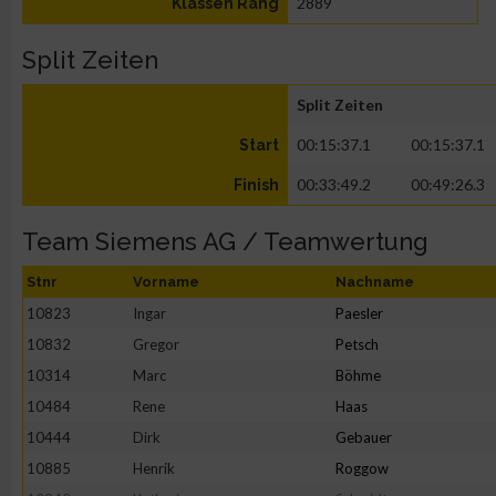
2889
Klassen Rang
Split Zeiten
Split Zeiten
00:15:37.1
00:15:37.1
Start
00:33:49.2
00:49:26.3
Finish
Team Siemens AG / Teamwertung
Stnr
Vorname
Nachname
10823
Ingar
Paesler
10832
Gregor
Petsch
10314
Marc
Böhme
10484
Rene
Haas
10444
Dirk
Gebauer
10885
Henrik
Roggow