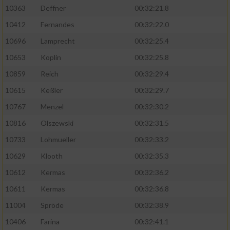
Speichern von oder Zugriff auf Informationen
10363
Deffner
00:32:21.8
auf einem Endgerät
10412
Fernandes
00:32:22.0
Verwendung reduzierter Daten zur Auswahl
von Werbeanzeigen
10696
Lamprecht
00:32:25.4
10653
Koplin
00:32:25.8
Erstellung von Profilen für personalisierte
Werbung
10859
Reich
00:32:29.4
10615
Keßler
00:32:29.7
Verwendung von Profilen zur Auswahl
personalisierter Werbung
10767
Menzel
00:32:30.2
10816
Olszewski
00:32:31.5
Erstellung von Profilen zur Personalisierung
von Inhalten
10733
Lohmueller
00:32:33.2
10629
Klooth
00:32:35.3
Verwendung von Profilen zur Auswahl
personalisierter Inhalte
10612
Kermas
00:32:36.2
10611
Kermas
00:32:36.8
Messung der Werbeleistung
11004
Spröde
00:32:38.9
10406
Farina
00:32:41.1
Messung der Performance von Inhalten