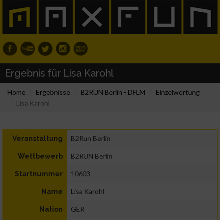
Ergebnis für Lisa Karohl
Home
Ergebnisse
B2RUN Berlin - DFLM
Einzelwertung
Lisa Karohl
B2Run Berlin
Veranstaltung
B2RUN Berlin
Wettbewerb
10603
Startnummer
Lisa Karohl
Name
GER
Nation