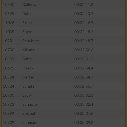
10590
Kalinowski
00:32:41.2
Analyse von Zielgruppen durch Statistiken
10895
Rubin
00:32:43.7
oder Kombinationen von Daten aus
verschiedenen Quellen
11026
Sturz
00:32:46.7
11005
Spyra
00:32:48.2
Entwicklung und Verbesserung der Angebote
10951
Schubert
00:32:48.7
Verwendung reduzierter Daten zur Auswahl
10750
Männel
00:32:50.6
von Inhalten
10359
Dähn
00:32:51.2
IAB-Besonderheiten:
10691
Kyeck
00:32:54.4
Verwendung genauer Standortdaten
10524
Hertel
00:32:54.7
10924
Schäfer
00:32:55.7
Geräte anhand von aktiv angeforderten
10700
Lapp
00:33:02.3
Informationen identifizieren
10923
Schaefer
00:33:02.4
Nicht-IAB-Verarbeitungszwecke:
10999
Spichal
00:33:07.6
Notwendig
10709
Lehmann
00:33:09.2