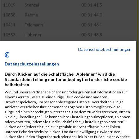
11019
Stenzel
00:31:41.5
10858
Rehme
00:31:44.0
10411
Feldmann
00:31:46.1
10553
Hübener
00:31:48.8
11083
Wegner
00:31:49.0
Datenschutzbestimmungen
10646
Köhler
00:31:52.2
Datenschutzeinstellungen
10676
Kricke
00:31:53.8
Durch Klicken auf die Schaltfläche „Ablehnen“ wird die
11128
Wünsch
00:31:58.4
Standardeinstellung nur für unbedingt erforderliche cookie
10492
Hanisch
00:31:58.6
beibehalten.
Wir und unsere Partner speichern und/oder greifen auf Informationen auf
10634
Knauft
00:31:59.1
einem Gerät zu, wie z. B. eindeutige IDs in cookie und anderen
Browserspeichern, um personenbezogene Daten zu verarbeiten. Einige
10868
Restemeier
00:31:59.2
Anbieter verarbeiten Ihre personenbezogenen Daten möglicherweise
aufgrund eines berechtigten Interesses. Um dem zu widersprechen, öffnen
10480
Gutsche
00:32:01.9
Sie die „Einstellungen“. Sie können Ihre Einstellungen akzeptieren, ablehnen
oder verwalten, indem Sie auf die Schaltfläche „Einstellungen verwalten“
10953
Schuenemann
00:32:03.0
klicken oder jederzeit auf die Fingerabdruck-Schaltfläche in der linken
unteren Ecke der Website klicken. Um Ihre Einwilligung zu widerrufen,
10498
Hartmann
00:32:03.1
klicken Sie auf den Fingerabdruck oder den Link in der Fußzeile der Website