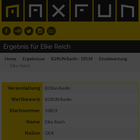
Ergebnis für Elke Reich
Home
Ergebnisse
B2RUN Berlin - DFLM
Einzelwertung
Elke Reich
B2Run Berlin
Veranstaltung
B2RUN Berlin
Wettbewerb
10859
Startnummer
Elke Reich
Name
GER
Nation