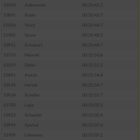
10590
Kalinowski
00:32:41.2
Analyse von Zielgruppen durch Statistiken
10895
Rubin
00:32:43.7
oder Kombinationen von Daten aus
verschiedenen Quellen
11026
Sturz
00:32:46.7
11005
Spyra
00:32:48.2
Entwicklung und Verbesserung der Angebote
10951
Schubert
00:32:48.7
Verwendung reduzierter Daten zur Auswahl
10750
Männel
00:32:50.6
von Inhalten
10359
Dähn
00:32:51.2
IAB-Besonderheiten:
10691
Kyeck
00:32:54.4
Verwendung genauer Standortdaten
10524
Hertel
00:32:54.7
10924
Schäfer
00:32:55.7
Geräte anhand von aktiv angeforderten
10700
Lapp
00:33:02.3
Informationen identifizieren
10923
Schaefer
00:33:02.4
Nicht-IAB-Verarbeitungszwecke:
10999
Spichal
00:33:07.6
Notwendig
10709
Lehmann
00:33:09.2