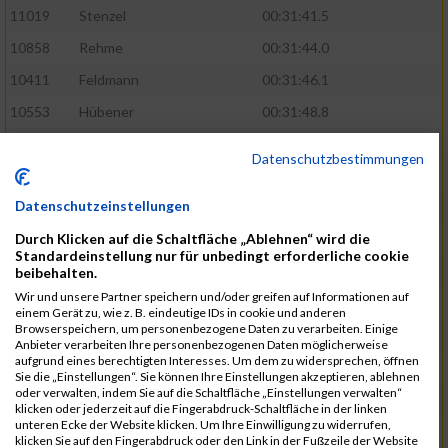
11019
Stenzel
00:31:41.5
10858
Rehme
00:31:44.0
10411
Feldmann
00:31:46.1
10553
Hübener
00:31:48.8
11083
Wegner
00:31:49.0
Datenschutzbestimmungen
10646
Köhler
00:31:52.2
Datenschutzeinstellungen
10676
Kricke
00:31:53.8
Durch Klicken auf die Schaltfläche „Ablehnen“ wird die
11128
Wünsch
00:31:58.4
Standardeinstellung nur für unbedingt erforderliche cookie
10492
Hanisch
00:31:58.6
beibehalten.
Wir und unsere Partner speichern und/oder greifen auf Informationen auf
10634
Knauft
00:31:59.1
einem Gerät zu, wie z. B. eindeutige IDs in cookie und anderen
Browserspeichern, um personenbezogene Daten zu verarbeiten. Einige
10868
Restemeier
00:31:59.2
Anbieter verarbeiten Ihre personenbezogenen Daten möglicherweise
aufgrund eines berechtigten Interesses. Um dem zu widersprechen, öffnen
10480
Gutsche
00:32:01.9
Sie die „Einstellungen“. Sie können Ihre Einstellungen akzeptieren, ablehnen
oder verwalten, indem Sie auf die Schaltfläche „Einstellungen verwalten“
10953
Schuenemann
00:32:03.0
klicken oder jederzeit auf die Fingerabdruck-Schaltfläche in der linken
unteren Ecke der Website klicken. Um Ihre Einwilligung zu widerrufen,
10498
Hartmann
00:32:03.1
klicken Sie auf den Fingerabdruck oder den Link in der Fußzeile der Website