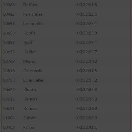
Speichern von oder Zugriff auf Informationen
10363
Deffner
00:32:21.8
auf einem Endgerät
10412
Fernandes
00:32:22.0
Verwendung reduzierter Daten zur Auswahl
von Werbeanzeigen
10696
Lamprecht
00:32:25.4
10653
Koplin
00:32:25.8
Erstellung von Profilen für personalisierte
Werbung
10859
Reich
00:32:29.4
10615
Keßler
00:32:29.7
Verwendung von Profilen zur Auswahl
personalisierter Werbung
10767
Menzel
00:32:30.2
10816
Olszewski
00:32:31.5
Erstellung von Profilen zur Personalisierung
von Inhalten
10733
Lohmueller
00:32:33.2
10629
Klooth
00:32:35.3
Verwendung von Profilen zur Auswahl
personalisierter Inhalte
10612
Kermas
00:32:36.2
10611
Kermas
00:32:36.8
Messung der Werbeleistung
11004
Spröde
00:32:38.9
10406
Farina
00:32:41.1
Messung der Performance von Inhalten