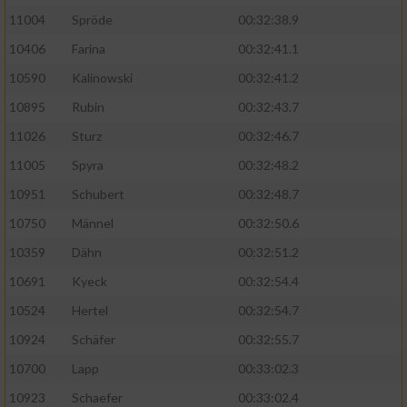
11004
Spröde
00:32:38.9
Analyse von Zielgruppen durch Statistiken
10406
Farina
00:32:41.1
oder Kombinationen von Daten aus
verschiedenen Quellen
10590
Kalinowski
00:32:41.2
10895
Rubin
00:32:43.7
Entwicklung und Verbesserung der Angebote
11026
Sturz
00:32:46.7
Verwendung reduzierter Daten zur Auswahl
11005
Spyra
00:32:48.2
von Inhalten
10951
Schubert
00:32:48.7
IAB-Besonderheiten:
10750
Männel
00:32:50.6
Verwendung genauer Standortdaten
10359
Dähn
00:32:51.2
10691
Kyeck
00:32:54.4
Geräte anhand von aktiv angeforderten
Informationen identifizieren
10524
Hertel
00:32:54.7
Nicht-IAB-Verarbeitungszwecke:
10924
Schäfer
00:32:55.7
10700
Lapp
00:33:02.3
Notwendig
10923
Schaefer
00:33:02.4