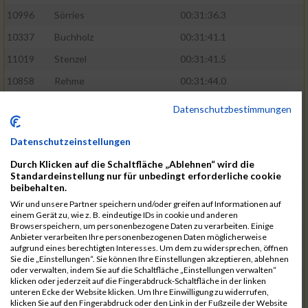
10996
Sörries
00:31:36.3
10337
Buchholz
00:31:41.1
11019
Stenzel
00:31:41.5
10858
Rehme
00:31:44.0
10411
Feldmann
00:31:46.1
Datenschutzbestimmungen
10553
Hübener
00:31:48.8
Datenschutzeinstellungen
11083
Wegner
00:31:49.0
Durch Klicken auf die Schaltfläche „Ablehnen“ wird die
10646
Köhler
00:31:52.2
Standardeinstellung nur für unbedingt erforderliche cookie
beibehalten.
10676
Kricke
00:31:53.8
Wir und unsere Partner speichern und/oder greifen auf Informationen auf
11128
Wünsch
00:31:58.4
einem Gerät zu, wie z. B. eindeutige IDs in cookie und anderen
Browserspeichern, um personenbezogene Daten zu verarbeiten. Einige
10492
Hanisch
00:31:58.6
Anbieter verarbeiten Ihre personenbezogenen Daten möglicherweise
aufgrund eines berechtigten Interesses. Um dem zu widersprechen, öffnen
10634
Knauft
00:31:59.1
Sie die „Einstellungen“. Sie können Ihre Einstellungen akzeptieren, ablehnen
oder verwalten, indem Sie auf die Schaltfläche „Einstellungen verwalten“
10868
Restemeier
00:31:59.2
klicken oder jederzeit auf die Fingerabdruck-Schaltfläche in der linken
unteren Ecke der Website klicken. Um Ihre Einwilligung zu widerrufen,
10480
Gutsche
00:32:01.9
klicken Sie auf den Fingerabdruck oder den Link in der Fußzeile der Website