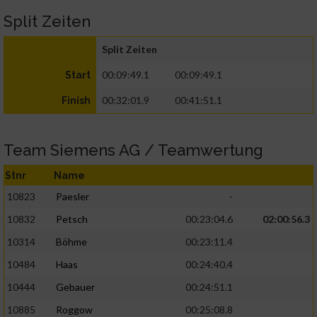
Split Zeiten
Split Zeiten
00:09:49.1
00:09:49.1
Start
00:32:01.9
00:41:51.1
Finish
Team Siemens AG / Teamwertung
Stnr
Name
10823
Paesler
-
10832
Petsch
00:23:04.6
02:00:56.3
10314
Böhme
00:23:11.4
10484
Haas
00:24:40.4
10444
Gebauer
00:24:51.1
10885
Roggow
00:25:08.8