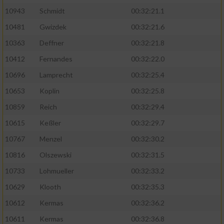
Speichern von oder Zugriff auf Informationen
auf einem Endgerät
10943
Schmidt
00:32:21.1
10481
Gwizdek
00:32:21.6
Verwendung reduzierter Daten zur Auswahl
von Werbeanzeigen
10363
Deffner
00:32:21.8
10412
Fernandes
00:32:22.0
Erstellung von Profilen für personalisierte
Werbung
10696
Lamprecht
00:32:25.4
10653
Koplin
00:32:25.8
Verwendung von Profilen zur Auswahl
personalisierter Werbung
10859
Reich
00:32:29.4
10615
Keßler
00:32:29.7
Erstellung von Profilen zur Personalisierung
von Inhalten
10767
Menzel
00:32:30.2
10816
Olszewski
00:32:31.5
Verwendung von Profilen zur Auswahl
personalisierter Inhalte
10733
Lohmueller
00:32:33.2
10629
Klooth
00:32:35.3
Messung der Werbeleistung
10612
Kermas
00:32:36.2
10611
Kermas
00:32:36.8
Messung der Performance von Inhalten