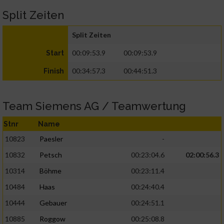
Split Zeiten
Split Zeiten
00:09:53.9
00:09:53.9
Start
00:34:57.3
00:44:51.3
Finish
Team Siemens AG / Teamwertung
Stnr
Name
10823
Paesler
-
10832
Petsch
00:23:04.6
02:00:56.3
10314
Böhme
00:23:11.4
10484
Haas
00:24:40.4
10444
Gebauer
00:24:51.1
10885
Roggow
00:25:08.8