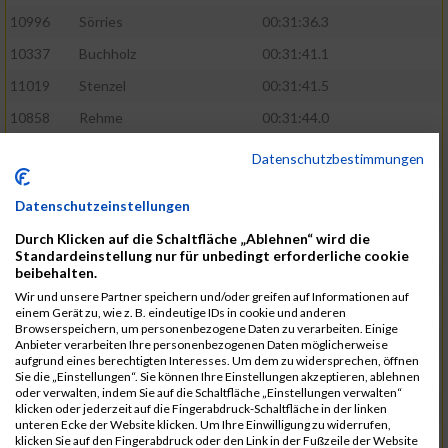
10996
Sörries
00:31:36.3
10337
Buchholz
00:31:41.1
11019
Stenzel
00:31:41.5
10858
Rehme
00:31:44.0
10411
Feldmann
00:31:46.1
Datenschutzbestimmungen
10553
Hübener
00:31:48.8
Datenschutzeinstellungen
11083
Wegner
00:31:49.0
Durch Klicken auf die Schaltfläche „Ablehnen“ wird die
10646
Köhler
00:31:52.2
Standardeinstellung nur für unbedingt erforderliche cookie
beibehalten.
10676
Kricke
00:31:53.8
Wir und unsere Partner speichern und/oder greifen auf Informationen auf
11128
Wünsch
00:31:58.4
einem Gerät zu, wie z. B. eindeutige IDs in cookie und anderen
Browserspeichern, um personenbezogene Daten zu verarbeiten. Einige
10492
Hanisch
00:31:58.6
Anbieter verarbeiten Ihre personenbezogenen Daten möglicherweise
aufgrund eines berechtigten Interesses. Um dem zu widersprechen, öffnen
10634
Knauft
00:31:59.1
Sie die „Einstellungen“. Sie können Ihre Einstellungen akzeptieren, ablehnen
oder verwalten, indem Sie auf die Schaltfläche „Einstellungen verwalten“
10868
Restemeier
00:31:59.2
klicken oder jederzeit auf die Fingerabdruck-Schaltfläche in der linken
unteren Ecke der Website klicken. Um Ihre Einwilligung zu widerrufen,
10480
Gutsche
00:32:01.9
klicken Sie auf den Fingerabdruck oder den Link in der Fußzeile der Website