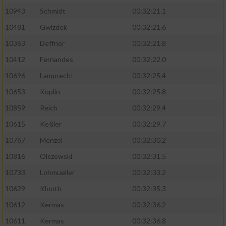
Speichern von oder Zugriff auf Informationen
auf einem Endgerät
10943
Schmidt
00:32:21.1
10481
Gwizdek
00:32:21.6
Verwendung reduzierter Daten zur Auswahl
von Werbeanzeigen
10363
Deffner
00:32:21.8
10412
Fernandes
00:32:22.0
Erstellung von Profilen für personalisierte
Werbung
10696
Lamprecht
00:32:25.4
10653
Koplin
00:32:25.8
Verwendung von Profilen zur Auswahl
personalisierter Werbung
10859
Reich
00:32:29.4
10615
Keßler
00:32:29.7
Erstellung von Profilen zur Personalisierung
von Inhalten
10767
Menzel
00:32:30.2
10816
Olszewski
00:32:31.5
Verwendung von Profilen zur Auswahl
personalisierter Inhalte
10733
Lohmueller
00:32:33.2
10629
Klooth
00:32:35.3
Messung der Werbeleistung
10612
Kermas
00:32:36.2
10611
Kermas
00:32:36.8
Messung der Performance von Inhalten