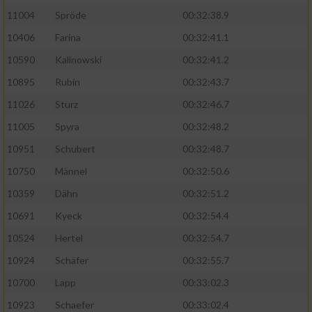
11004
Spröde
00:32:38.9
Analyse von Zielgruppen durch Statistiken
10406
Farina
00:32:41.1
oder Kombinationen von Daten aus
verschiedenen Quellen
10590
Kalinowski
00:32:41.2
10895
Rubin
00:32:43.7
Entwicklung und Verbesserung der Angebote
11026
Sturz
00:32:46.7
Verwendung reduzierter Daten zur Auswahl
11005
Spyra
00:32:48.2
von Inhalten
10951
Schubert
00:32:48.7
IAB-Besonderheiten:
10750
Männel
00:32:50.6
Verwendung genauer Standortdaten
10359
Dähn
00:32:51.2
10691
Kyeck
00:32:54.4
Geräte anhand von aktiv angeforderten
Informationen identifizieren
10524
Hertel
00:32:54.7
Nicht-IAB-Verarbeitungszwecke:
10924
Schäfer
00:32:55.7
10700
Lapp
00:33:02.3
Notwendig
10923
Schaefer
00:33:02.4