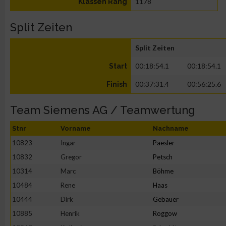
1178
Klassen Rang
Split Zeiten
Split Zeiten
00:18:54.1
00:18:54.1
Start
00:37:31.4
00:56:25.6
Finish
Team Siemens AG / Teamwertung
Stnr
Vorname
Nachname
10823
Ingar
Paesler
10832
Gregor
Petsch
10314
Marc
Böhme
10484
Rene
Haas
10444
Dirk
Gebauer
10885
Henrik
Roggow