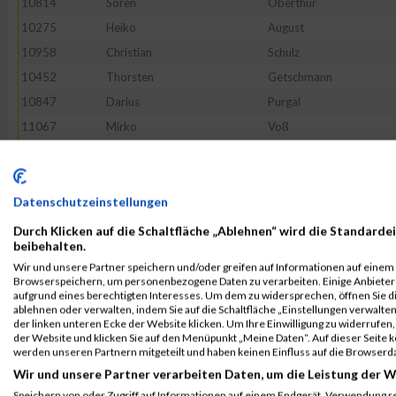
10814
Sören
Oberthür
10275
Heiko
August
10958
Christian
Schulz
10452
Thorsten
Getschmann
10847
Darius
Purgal
11067
Mirko
Voß
10796
Thomas
Nauhardt
10795
Sabine
Najjar
10798
Johannes
Nestler
Datenschutzeinstellungen
11162
--
Noname
Durch Klicken auf die Schaltfläche „Ablehnen“ wird die Standardei
beibehalten.
10726
Jörg
Lietz
Wir und unsere Partner speichern und/oder greifen auf Informationen auf einem G
11089
Felix
Weitenhagen
Browserspeichern, um personenbezogene Daten zu verarbeiten. Einige Anbiete
aufgrund eines berechtigten Interesses. Um dem zu widersprechen, öffnen Sie die
10810
Lukas
Northrup
ablehnen oder verwalten, indem Sie auf die Schaltfläche „Einstellungen verwalten“
der linken unteren Ecke der Website klicken. Um Ihre Einwilligung zu widerrufen, 
10568
Lukas
Janisch
der Website und klicken Sie auf den Menüpunkt „Meine Daten“. Auf dieser Seite 
10974
Serdar
Seçkin
werden unseren Partnern mitgeteilt und haben keinen Einfluss auf die Browserd
Wir und unsere Partner verarbeiten Daten, um die Leistung der W
10368
Joachim
Denk
Speichern von oder Zugriff auf Informationen auf einem Endgerät. Verwendung r