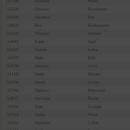
10748
Andreas
Malitz
10318
Thomas
Bornemann
Erstellung von Profilen zur Personalisierung von Inhalten
10426
Jonathan
Friz
10850
Rico
Rademacher
Verwendung von Profilen zur Auswahl personalisierter Inhalte
10558
Thomas
Hütcher
10441
Frank
Gaul
Messung der Werbeleistung
10607
Patrick
Kathe
10279
Maik
Bähr
Messung der Performance von Inhalten
10578
Stephan
Jorra
11105
Denis
Wienke
Analyse von Zielgruppen durch Statistiken oder Kombinatione
10736
David
Lorenz
verschiedenen Quellen
10746
Tadeusz
Makowski
10877
Christian
Riedel
Entwicklung und Verbesserung der Angebote
10466
Sven
Groegel
10763
Stefan
Meier
Verwendung reduzierter Daten zur Auswahl von Inhalten
10352
Matthias
Collisi