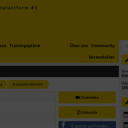
eos
Trainingspläne
Über uns
Community
Veranstalter
ng
Stephanie Niemuth
Zielvideo
Urkunde
1
Ergebnis auf Facebook teilen
1