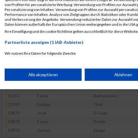
10531
Falk
Hillebercht
von Profilen für personalisierte Werbung. Verwendung von Profilen zur Auswahl p
10543
Michael
Hohenwald
Personalisierung von Inhalten. Verwendung von Profilen zur Auswahl personalis
Performance von Inhalten. Analyse von Zielgruppen durch Statistiken oder Komb
10508
Gunnar
Heide
und Verbesserung der Angebote. Verwendung reduzierter Daten zur Auswahl von
Daten können außerhalb der Europäischen Union weitergegeben und in die USA 
10383
Michael
Dufft
Ihre Einwilligung und die cookie Richtlinie gelten ausschließlich für diese Website
52569
Tony
Lubusch
Partnerliste anzeigen (1 IAB-Anbieter)
10418
Martin
Fluhr
10483
Jens-Peter
Haack
Wir nutzen Ihre Daten für folgende Zwecke:
IAB-Verarbeitungszwecke:
10769
Dirk
Mertens
10633
Thomas
Knauer
Speichern von oder Zugriff auf Informationen auf einem Endge
Alle akzeptieren
Ablehnen
10475
Ekrem
Güel
11118
Alexander
Wolf
Verwendung reduzierter Daten zur Auswahl von Werbeanzeige
10303
Pawel
Biedunkiewicz
11040
Rüdiger
Thiel
Erstellung von Profilen für personalisierte Werbung
10870
Josef
El Falaki
10873
Conny
Richter
10915
Gernot
Sänger
Verwendung von Profilen zur Auswahl personalisierter Werbun