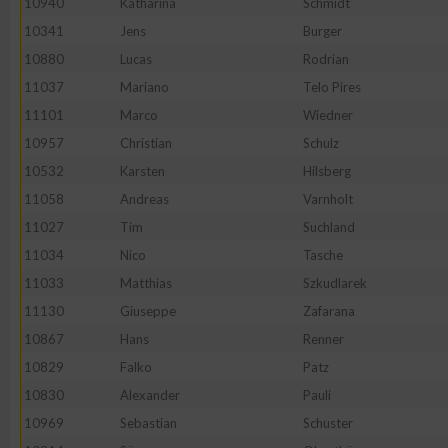
10940
Katharina
Schmidt
10341
Jens
Burger
10880
Lucas
Rodrian
11037
Mariano
Telo Pires
11101
Marco
Wiedner
10957
Christian
Schulz
10532
Karsten
Hilsberg
11058
Andreas
Varnholt
11027
Tim
Suchland
11034
Nico
Tasche
11033
Matthias
Szkudlarek
11130
Giuseppe
Zafarana
10867
Hans
Renner
10829
Falko
Patz
10830
Alexander
Pauli
10969
Sebastian
Schuster