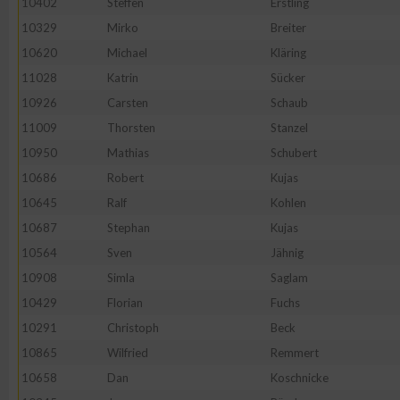
10402
Steffen
Erstling
IAB-Besonderheiten:
10329
Mirko
Breiter
Verwendung genauer Standortdaten
10620
Michael
Kläring
11028
Katrin
Sücker
Geräte anhand von aktiv angeforderten Informationen identifi
10926
Carsten
Schaub
11009
Thorsten
Stanzel
Nicht-IAB-Verarbeitungszwecke:
10950
Mathias
Schubert
Notwendig
10686
Robert
Kujas
10645
Ralf
Kohlen
10687
Stephan
Kujas
Performance
10564
Sven
Jähnig
10908
Simla
Saglam
Funktional
10429
Florian
Fuchs
10291
Christoph
Beck
Werbung
10865
Wilfried
Remmert
10658
Dan
Koschnicke