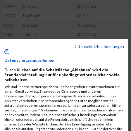
10996
Sörries
00:31:36.3
10337
Buchholz
00:31:41.1
11019
Stenzel
00:31:41.5
10858
Rehme
00:31:44.0
10411
Feldmann
00:31:46.1
Datenschutzbestimmungen
10553
Hübener
00:31:48.8
Datenschutzeinstellungen
11083
Wegner
00:31:49.0
Durch Klicken auf die Schaltfläche „Ablehnen“ wird die
10646
Köhler
00:31:52.2
Standardeinstellung nur für unbedingt erforderliche cookie
beibehalten.
10676
Kricke
00:31:53.8
Wir und unsere Partner speichern und/oder greifen auf Informationen auf
11128
Wünsch
00:31:58.4
einem Gerät zu, wie z. B. eindeutige IDs in cookie und anderen
Browserspeichern, um personenbezogene Daten zu verarbeiten. Einige
10492
Hanisch
00:31:58.6
Anbieter verarbeiten Ihre personenbezogenen Daten möglicherweise
aufgrund eines berechtigten Interesses. Um dem zu widersprechen, öffnen
10634
Knauft
00:31:59.1
Sie die „Einstellungen“. Sie können Ihre Einstellungen akzeptieren, ablehnen
oder verwalten, indem Sie auf die Schaltfläche „Einstellungen verwalten“
10868
Restemeier
00:31:59.2
klicken oder jederzeit auf die Fingerabdruck-Schaltfläche in der linken
unteren Ecke der Website klicken. Um Ihre Einwilligung zu widerrufen,
10480
Gutsche
00:32:01.9
klicken Sie auf den Fingerabdruck oder den Link in der Fußzeile der Website