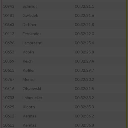
Speichern von oder Zugriff auf Informationen
auf einem Endgerät
10943
Schmidt
00:32:21.1
10481
Gwizdek
00:32:21.6
Verwendung reduzierter Daten zur Auswahl
von Werbeanzeigen
10363
Deffner
00:32:21.8
10412
Fernandes
00:32:22.0
Erstellung von Profilen für personalisierte
Werbung
10696
Lamprecht
00:32:25.4
10653
Koplin
00:32:25.8
Verwendung von Profilen zur Auswahl
personalisierter Werbung
10859
Reich
00:32:29.4
10615
Keßler
00:32:29.7
Erstellung von Profilen zur Personalisierung
von Inhalten
10767
Menzel
00:32:30.2
10816
Olszewski
00:32:31.5
Verwendung von Profilen zur Auswahl
personalisierter Inhalte
10733
Lohmueller
00:32:33.2
10629
Klooth
00:32:35.3
Messung der Werbeleistung
10612
Kermas
00:32:36.2
10611
Kermas
00:32:36.8
Messung der Performance von Inhalten