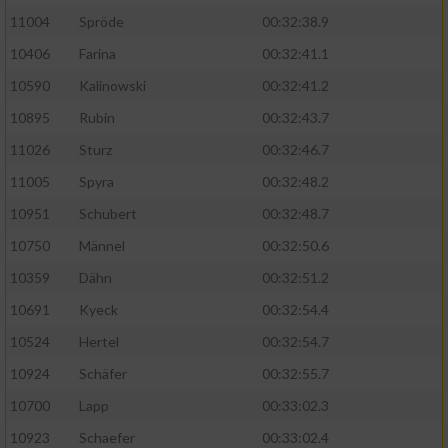
11004
Spröde
00:32:38.9
Analyse von Zielgruppen durch Statistiken
10406
Farina
00:32:41.1
oder Kombinationen von Daten aus
verschiedenen Quellen
10590
Kalinowski
00:32:41.2
10895
Rubin
00:32:43.7
Entwicklung und Verbesserung der Angebote
11026
Sturz
00:32:46.7
Verwendung reduzierter Daten zur Auswahl
11005
Spyra
00:32:48.2
von Inhalten
10951
Schubert
00:32:48.7
IAB-Besonderheiten:
10750
Männel
00:32:50.6
Verwendung genauer Standortdaten
10359
Dähn
00:32:51.2
10691
Kyeck
00:32:54.4
Geräte anhand von aktiv angeforderten
Informationen identifizieren
10524
Hertel
00:32:54.7
Nicht-IAB-Verarbeitungszwecke:
10924
Schäfer
00:32:55.7
10700
Lapp
00:33:02.3
Notwendig
10923
Schaefer
00:33:02.4