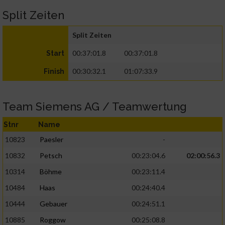
Split Zeiten
Split Zeiten
00:37:01.8
00:37:01.8
Start
00:30:32.1
01:07:33.9
Finish
Team Siemens AG / Teamwertung
Stnr
Name
10823
Paesler
-
10832
Petsch
00:23:04.6
02:00:56.3
10314
Böhme
00:23:11.4
10484
Haas
00:24:40.4
10444
Gebauer
00:24:51.1
10885
Roggow
00:25:08.8