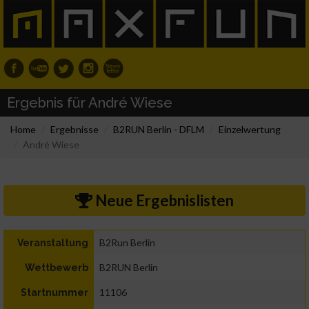
Ergebnis für André Wiese
Home
Ergebnisse
B2RUN Berlin - DFLM
Einzelwertung
André Wiese
Neue Ergebnislisten
B2Run Berlin
Veranstaltung
B2RUN Berlin
Wettbewerb
11106
Startnummer