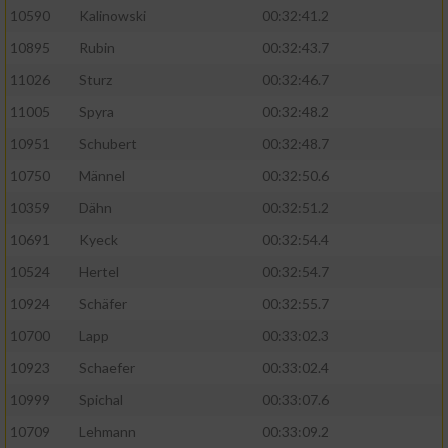
10590
Kalinowski
00:32:41.2
Analyse von Zielgruppen durch Statistiken
10895
Rubin
00:32:43.7
oder Kombinationen von Daten aus
verschiedenen Quellen
11026
Sturz
00:32:46.7
11005
Spyra
00:32:48.2
Entwicklung und Verbesserung der Angebote
10951
Schubert
00:32:48.7
Verwendung reduzierter Daten zur Auswahl
10750
Männel
00:32:50.6
von Inhalten
10359
Dähn
00:32:51.2
IAB-Besonderheiten:
10691
Kyeck
00:32:54.4
Verwendung genauer Standortdaten
10524
Hertel
00:32:54.7
10924
Schäfer
00:32:55.7
Geräte anhand von aktiv angeforderten
10700
Lapp
00:33:02.3
Informationen identifizieren
10923
Schaefer
00:33:02.4
Nicht-IAB-Verarbeitungszwecke:
10999
Spichal
00:33:07.6
Notwendig
10709
Lehmann
00:33:09.2