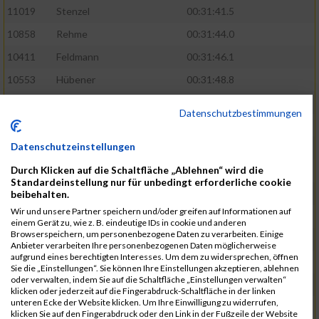
11019
Stenzel
00:31:41.5
10858
Rehme
00:31:44.0
10411
Feldmann
00:31:46.1
10553
Hübener
00:31:48.8
11083
Wegner
00:31:49.0
Datenschutzbestimmungen
10646
Köhler
00:31:52.2
Datenschutzeinstellungen
10676
Kricke
00:31:53.8
Durch Klicken auf die Schaltfläche „Ablehnen“ wird die
11128
Wünsch
00:31:58.4
Standardeinstellung nur für unbedingt erforderliche cookie
10492
Hanisch
00:31:58.6
beibehalten.
Wir und unsere Partner speichern und/oder greifen auf Informationen auf
10634
Knauft
00:31:59.1
einem Gerät zu, wie z. B. eindeutige IDs in cookie und anderen
Browserspeichern, um personenbezogene Daten zu verarbeiten. Einige
10868
Restemeier
00:31:59.2
Anbieter verarbeiten Ihre personenbezogenen Daten möglicherweise
aufgrund eines berechtigten Interesses. Um dem zu widersprechen, öffnen
10480
Gutsche
00:32:01.9
Sie die „Einstellungen“. Sie können Ihre Einstellungen akzeptieren, ablehnen
oder verwalten, indem Sie auf die Schaltfläche „Einstellungen verwalten“
10953
Schuenemann
00:32:03.0
klicken oder jederzeit auf die Fingerabdruck-Schaltfläche in der linken
unteren Ecke der Website klicken. Um Ihre Einwilligung zu widerrufen,
10498
Hartmann
00:32:03.1
klicken Sie auf den Fingerabdruck oder den Link in der Fußzeile der Website