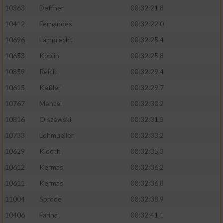
Speichern von oder Zugriff auf Informationen
10363
Deffner
00:32:21.8
auf einem Endgerät
10412
Fernandes
00:32:22.0
Verwendung reduzierter Daten zur Auswahl
von Werbeanzeigen
10696
Lamprecht
00:32:25.4
10653
Koplin
00:32:25.8
Erstellung von Profilen für personalisierte
Werbung
10859
Reich
00:32:29.4
10615
Keßler
00:32:29.7
Verwendung von Profilen zur Auswahl
personalisierter Werbung
10767
Menzel
00:32:30.2
10816
Olszewski
00:32:31.5
Erstellung von Profilen zur Personalisierung
von Inhalten
10733
Lohmueller
00:32:33.2
10629
Klooth
00:32:35.3
Verwendung von Profilen zur Auswahl
personalisierter Inhalte
10612
Kermas
00:32:36.2
10611
Kermas
00:32:36.8
Messung der Werbeleistung
11004
Spröde
00:32:38.9
10406
Farina
00:32:41.1
Messung der Performance von Inhalten