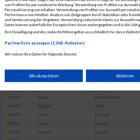
10531
Falk
Hillebercht
von Profilen für personalisierte Werbung. Verwendung von Profilen zur Auswahl p
10543
Michael
Hohenwald
Personalisierung von Inhalten. Verwendung von Profilen zur Auswahl personalis
Performance von Inhalten. Analyse von Zielgruppen durch Statistiken oder Komb
10508
Gunnar
Heide
und Verbesserung der Angebote. Verwendung reduzierter Daten zur Auswahl von
Daten können außerhalb der Europäischen Union weitergegeben und in die USA 
10383
Michael
Dufft
Ihre Einwilligung und die cookie Richtlinie gelten ausschließlich für diese Website
52569
Tony
Lubusch
Partnerliste anzeigen (1 IAB-Anbieter)
10418
Martin
Fluhr
10483
Jens-Peter
Haack
Wir nutzen Ihre Daten für folgende Zwecke:
IAB-Verarbeitungszwecke:
10769
Dirk
Mertens
10633
Thomas
Knauer
Speichern von oder Zugriff auf Informationen auf einem Endge
Alle akzeptieren
Ablehnen
10475
Ekrem
Güel
11118
Alexander
Wolf
Verwendung reduzierter Daten zur Auswahl von Werbeanzeige
10303
Pawel
Biedunkiewicz
11040
Rüdiger
Thiel
Erstellung von Profilen für personalisierte Werbung
10870
Josef
El Falaki
10873
Conny
Richter
10915
Gernot
Sänger
Verwendung von Profilen zur Auswahl personalisierter Werbun