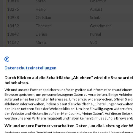
10814
Sören
Oberthür
10275
Heiko
August
10958
Christian
Schulz
10452
Thorsten
Getschmann
10847
Darius
Purgal
11067
Mirko
Voß
10796
Thomas
Nauhardt
10795
Sabine
Najjar
10798
Johannes
Nestler
Datenschutzeinstellungen
11162
--
Noname
Durch Klicken auf die Schaltfläche „Ablehnen“ wird die Standardei
beibehalten.
10726
Jörg
Lietz
Wir und unsere Partner speichern und/oder greifen auf Informationen auf einem G
11089
Felix
Weitenhagen
Browserspeichern, um personenbezogene Daten zu verarbeiten. Einige Anbiete
aufgrund eines berechtigten Interesses. Um dem zu widersprechen, öffnen Sie die
10810
Lukas
Northrup
ablehnen oder verwalten, indem Sie auf die Schaltfläche „Einstellungen verwalten“
der linken unteren Ecke der Website klicken. Um Ihre Einwilligung zu widerrufen, 
10568
Lukas
Janisch
der Website und klicken Sie auf den Menüpunkt „Meine Daten“. Auf dieser Seite 
10974
Serdar
Seçkin
werden unseren Partnern mitgeteilt und haben keinen Einfluss auf die Browserd
Wir und unsere Partner verarbeiten Daten, um die Leistung der W
10368
Joachim
Denk
Speichern von oder Zugriff auf Informationen auf einem Endgerät. Verwendung r