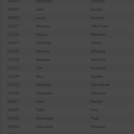
10940
Katharina
Schmidt
10341
Jens
Burger
10880
Lucas
Rodrian
11037
Mariano
Telo Pires
11101
Marco
Wiedner
10957
Christian
Schulz
10532
Karsten
Hilsberg
11058
Andreas
Varnholt
11027
Tim
Suchland
11034
Nico
Tasche
11033
Matthias
Szkudlarek
11130
Giuseppe
Zafarana
10867
Hans
Renner
10829
Falko
Patz
10830
Alexander
Pauli
10969
Sebastian
Schuster