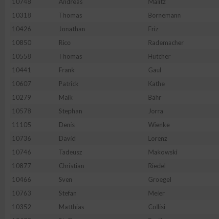
10748
Andreas
Malitz
10318
Thomas
Bornemann
Erstellung von Profilen zur Personalisierung von Inhalten
10426
Jonathan
Friz
10850
Rico
Rademacher
Verwendung von Profilen zur Auswahl personalisierter Inhalte
10558
Thomas
Hütcher
10441
Frank
Gaul
Messung der Werbeleistung
10607
Patrick
Kathe
10279
Maik
Bähr
Messung der Performance von Inhalten
10578
Stephan
Jorra
11105
Denis
Wienke
Analyse von Zielgruppen durch Statistiken oder Kombinatione
10736
David
Lorenz
verschiedenen Quellen
10746
Tadeusz
Makowski
10877
Christian
Riedel
Entwicklung und Verbesserung der Angebote
10466
Sven
Groegel
10763
Stefan
Meier
Verwendung reduzierter Daten zur Auswahl von Inhalten
10352
Matthias
Collisi