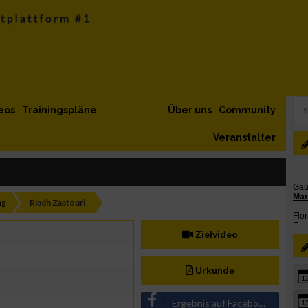
eos
Trainingspläne
Über uns
Community
Veranstalter
ng
Riadh Zaatouri
Zielvideo
Urkunde
1
Ergebnis auf Facebook teilen
1