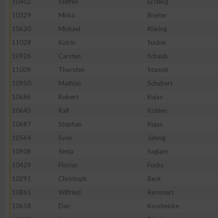
10402
Steffen
Erstling
IAB-Besonderheiten:
10329
Mirko
Breiter
Verwendung genauer Standortdaten
10620
Michael
Kläring
11028
Katrin
Sücker
Geräte anhand von aktiv angeforderten Informationen identifi
10926
Carsten
Schaub
11009
Thorsten
Stanzel
Nicht-IAB-Verarbeitungszwecke:
10950
Mathias
Schubert
Notwendig
10686
Robert
Kujas
10645
Ralf
Kohlen
10687
Stephan
Kujas
Performance
10564
Sven
Jähnig
10908
Simla
Saglam
Funktional
10429
Florian
Fuchs
10291
Christoph
Beck
Werbung
10865
Wilfried
Remmert
10658
Dan
Koschnicke