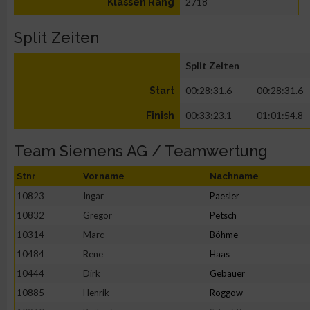
2718
Klassen Rang
Split Zeiten
Split Zeiten
00:28:31.6
00:28:31.6
Start
00:33:23.1
01:01:54.8
Finish
Team Siemens AG / Teamwertung
Stnr
Vorname
Nachname
10823
Ingar
Paesler
10832
Gregor
Petsch
10314
Marc
Böhme
10484
Rene
Haas
10444
Dirk
Gebauer
10885
Henrik
Roggow