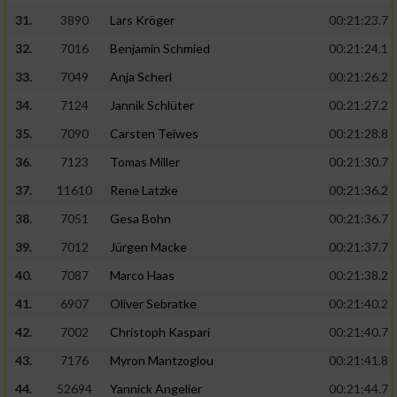
31.
3890
Lars Kröger
00:21:23.7
32.
7016
Benjamin Schmied
00:21:24.1
33.
7049
Anja Scherl
00:21:26.2
34.
7124
Jannik Schlüter
00:21:27.2
35.
7090
Carsten Teiwes
00:21:28.8
36.
7123
Tomas Miller
00:21:30.7
37.
11610
Rene Latzke
00:21:36.2
38.
7051
Gesa Bohn
00:21:36.7
39.
7012
Jürgen Macke
00:21:37.7
40.
7087
Marco Haas
00:21:38.2
41.
6907
Oliver Sebratke
00:21:40.2
42.
7002
Christoph Kaspari
00:21:40.7
43.
7176
Myron Mantzoglou
00:21:41.8
44.
52694
Yannick Angelier
00:21:44.7