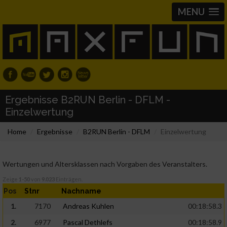
MENU
Ergebnisse B2RUN Berlin - DFLM -
Einzelwertung
Home
Ergebnisse
B2RUN Berlin - DFLM
Einzelwertung
Wertungen und Altersklassen nach Vorgaben des Veranstalters.
Zeige
1-50
von
9.023
Einträgen.
Pos
Stnr
Nachname
1.
7170
Andreas Kuhlen
00:18:58.3
2.
6977
Pascal Dethlefs
00:18:58.9