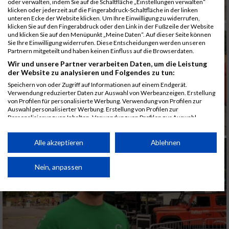
oder verwalten, indem Sie auf die Schaltfläche „Einstellungen verwalten“
klicken oder jederzeit auf die Fingerabdruck-Schaltfläche in der linken
unteren Ecke der Website klicken. Um Ihre Einwilligung zu widerrufen,
klicken Sie auf den Fingerabdruck oder den Link in der Fußzeile der Website
und klicken Sie auf den Menüpunkt „Meine Daten“. Auf dieser Seite können
Sie Ihre Einwilligung widerrufen. Diese Entscheidungen werden unseren
Partnern mitgeteilt und haben keinen Einfluss auf die Browserdaten.
Wir und unsere Partner verarbeiten Daten, um die Leistung
der Website zu analysieren und Folgendes zu tun:
Speichern von oder Zugriff auf Informationen auf einem Endgerät.
Verwendung reduzierter Daten zur Auswahl von Werbeanzeigen. Erstellung
von Profilen für personalisierte Werbung. Verwendung von Profilen zur
Auswahl personalisierter Werbung. Erstellung von Profilen zur
Personalisierung von Inhalten. Verwendung von Profilen zur Auswahl
personalisierter Inhalte. Messung der Werbeleistung. Messung der
Performance von Inhalten. Analyse von Zielgruppen durch Statistiken oder
Kombinationen von Daten aus verschiedenen Quellen. Entwicklung und
Alle akzeptieren
Ablehnen
Verbesserung der Angebote. Verwendung reduzierter Daten zur Auswahl
von Inhalten.
Daten können außerhalb der Europäischen Union weitergegeben und in die
Nein, anpassen
USA gesendet werden.
Ihre Einwilligung und die cookie Richtlinie gelten ausschließlich für diese
Website/App.
Partnerliste anzeigen (1 IAB-Anbieter)