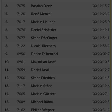
3.
7075
Bastian Franz
00:19:15.7
4.
7120
René Menzel
00:19:23.2
5.
7017
Markus Hauber
00:19:25.0
6.
7076
Daniel Schöttler
00:19:49.1
7.
7077
Simon Dörflinger
00:19:54.1
8.
7122
Nicolai Riechers
00:19:58.2
9.
6950
Florian Falkenthal
00:20:09.7
10.
6961
Maximilian Knof
00:20:10.8
11.
7054
Detlef Knall
00:20:12.7
12.
7200
Simon Friedrich
00:20:14.8
13.
7117
Markus Stöhr
00:20:19.6
14.
7065
Markus Göttert
00:20:27.4
15.
7089
Michael Röhm
00:20:29.3
16.
7162
Philipp Wagner
00:20:31.2