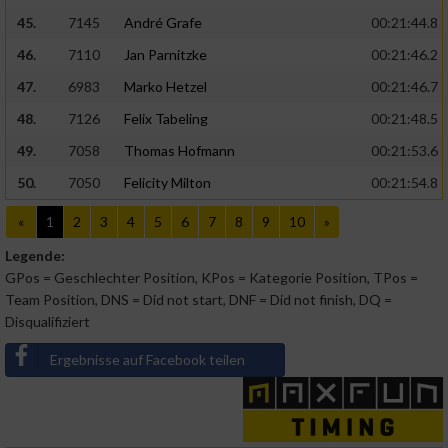
45.
7145
André Grafe
00:21:44.8
46.
7110
Jan Parnitzke
00:21:46.2
47.
6983
Marko Hetzel
00:21:46.7
48.
7126
Felix Tabeling
00:21:48.5
49.
7058
Thomas Hofmann
00:21:53.6
50.
7050
Felicity Milton
00:21:54.8
«
1
2
3
4
5
6
7
8
9
10
»
Legende:
GPos = Geschlechter Position, KPos = Kategorie Position, TPos =
Team Position, DNS = Did not start, DNF = Did not finish, DQ =
Disqualifiziert
Ergebnisse auf Facebook teilen