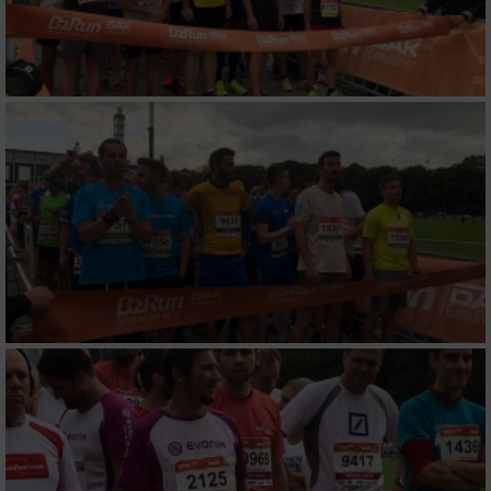
Messung der Performance von Inhalten
Analyse von Zielgruppen durch Statistiken
oder Kombinationen von Daten aus
verschiedenen Quellen
Entwicklung und Verbesserung der Angebote
Verwendung reduzierter Daten zur Auswahl
von Inhalten
IAB-Besonderheiten:
Verwendung genauer Standortdaten
Geräte anhand von aktiv angeforderten
Informationen identifizieren
Nicht-IAB-Verarbeitungszwecke: