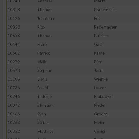
10748
Andreas
Malitz
10318
Thomas
Bornemann
Erstellung von Profilen zur Personalisierung von Inhalten
10426
Jonathan
Friz
10850
Rico
Rademacher
Verwendung von Profilen zur Auswahl personalisierter Inhalte
10558
Thomas
Hütcher
10441
Frank
Gaul
Messung der Werbeleistung
10607
Patrick
Kathe
10279
Maik
Bähr
Messung der Performance von Inhalten
10578
Stephan
Jorra
11105
Denis
Wienke
Analyse von Zielgruppen durch Statistiken oder Kombinatione
10736
David
Lorenz
verschiedenen Quellen
10746
Tadeusz
Makowski
10877
Christian
Riedel
Entwicklung und Verbesserung der Angebote
10466
Sven
Groegel
10763
Stefan
Meier
Verwendung reduzierter Daten zur Auswahl von Inhalten
10352
Matthias
Collisi