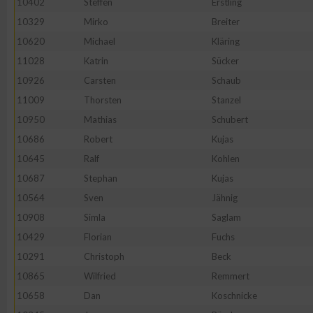
10402
Steffen
Erstling
IAB-Besonderheiten:
10329
Mirko
Breiter
Verwendung genauer Standortdaten
10620
Michael
Kläring
11028
Katrin
Sücker
Geräte anhand von aktiv angeforderten Informationen identifi
10926
Carsten
Schaub
11009
Thorsten
Stanzel
Nicht-IAB-Verarbeitungszwecke:
10950
Mathias
Schubert
Notwendig
10686
Robert
Kujas
10645
Ralf
Kohlen
10687
Stephan
Kujas
Performance
10564
Sven
Jähnig
10908
Simla
Saglam
Funktional
10429
Florian
Fuchs
10291
Christoph
Beck
Werbung
10865
Wilfried
Remmert
10658
Dan
Koschnicke