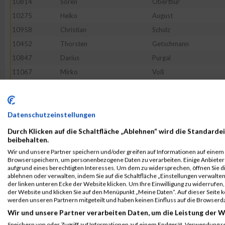
10814
Sören
Oberthür
10275
Heiko
August
10958
Christian
Schulz
10452
Thorsten
Getschmann
10847
Darius
Purgal
11067
Mirko
Voß
10796
Thomas
Nauhardt
10795
Sabine
Najjar
10798
Johannes
Nestler
Datenschutzeinstellungen
11162
--
Noname
Durch Klicken auf die Schaltfläche „Ablehnen“ wird die Standardei
beibehalten.
10726
Jörg
Lietz
Wir und unsere Partner speichern und/oder greifen auf Informationen auf einem G
11089
Felix
Weitenhagen
Browserspeichern, um personenbezogene Daten zu verarbeiten. Einige Anbiete
aufgrund eines berechtigten Interesses. Um dem zu widersprechen, öffnen Sie die
10810
Lukas
Northrup
ablehnen oder verwalten, indem Sie auf die Schaltfläche „Einstellungen verwalten“
der linken unteren Ecke der Website klicken. Um Ihre Einwilligung zu widerrufen, 
10568
Lukas
Janisch
der Website und klicken Sie auf den Menüpunkt „Meine Daten“. Auf dieser Seite 
10974
Serdar
Seçkin
werden unseren Partnern mitgeteilt und haben keinen Einfluss auf die Browserd
Wir und unsere Partner verarbeiten Daten, um die Leistung der W
10368
Joachim
Denk
Speichern von oder Zugriff auf Informationen auf einem Endgerät. Verwendung r