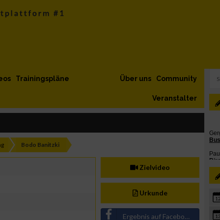
eos
Trainingspläne
Über uns
Community
Veranstalter
ng
Bodo Banitzki
Zielvideo
Urkunde
1
Ergebnis auf Facebook teilen
1