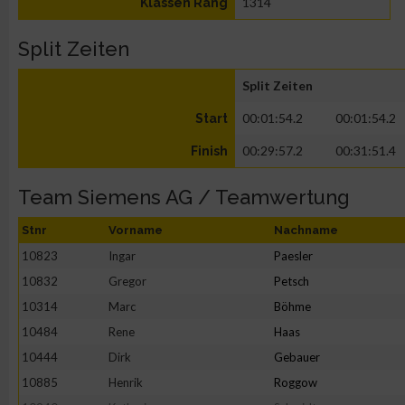
1314
Klassen Rang
Split Zeiten
Split Zeiten
00:01:54.2
00:01:54.2
Start
00:29:57.2
00:31:51.4
Finish
Team Siemens AG / Teamwertung
Stnr
Vorname
Nachname
10823
Ingar
Paesler
10832
Gregor
Petsch
10314
Marc
Böhme
10484
Rene
Haas
10444
Dirk
Gebauer
10885
Henrik
Roggow