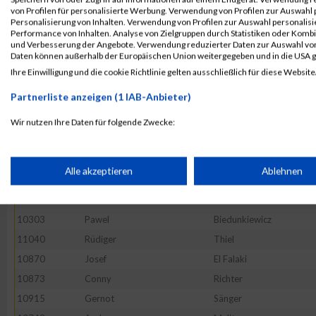
10531
Falk
Hillebercht
von Profilen für personalisierte Werbung. Verwendung von Profilen zur Auswahl p
10543
Michael
Hohenwald
Personalisierung von Inhalten. Verwendung von Profilen zur Auswahl personalis
Performance von Inhalten. Analyse von Zielgruppen durch Statistiken oder Komb
10508
Gunnar
Heide
und Verbesserung der Angebote. Verwendung reduzierter Daten zur Auswahl von
Daten können außerhalb der Europäischen Union weitergegeben und in die USA 
10383
Michael
Dufft
Ihre Einwilligung und die cookie Richtlinie gelten ausschließlich für diese Website
52569
Tony
Lubusch
Partnerliste anzeigen (1 IAB-Anbieter)
10418
Martin
Fluhr
10483
Jens-Peter
Haack
Wir nutzen Ihre Daten für folgende Zwecke:
IAB-Verarbeitungszwecke:
10769
Dirk
Mertens
10633
Thomas
Knauer
Speichern von oder Zugriff auf Informationen auf einem Endge
Alle akzeptieren
Ablehnen
10475
Ekrem
Güel
11118
Alexander
Wolf
Verwendung reduzierter Daten zur Auswahl von Werbeanzeige
10303
Pawel
Biedunkiewicz
11040
Rüdiger
Thiel
Erstellung von Profilen für personalisierte Werbung
10870
Josef
El Falaki
10873
Conny
Richter
10915
Gernot
Sänger
Verwendung von Profilen zur Auswahl personalisierter Werbun