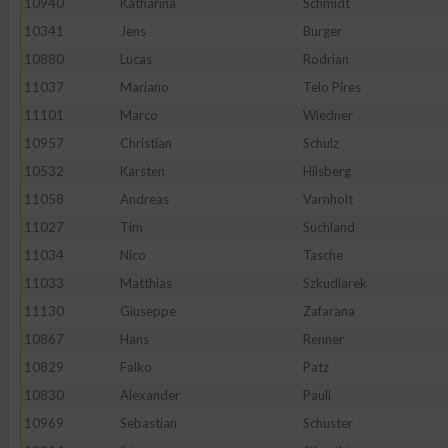
10940
Katharina
Schmidt
10341
Jens
Burger
10880
Lucas
Rodrian
11037
Mariano
Telo Pires
11101
Marco
Wiedner
10957
Christian
Schulz
10532
Karsten
Hilsberg
11058
Andreas
Varnholt
11027
Tim
Suchland
11034
Nico
Tasche
11033
Matthias
Szkudlarek
11130
Giuseppe
Zafarana
10867
Hans
Renner
10829
Falko
Patz
10830
Alexander
Pauli
10969
Sebastian
Schuster