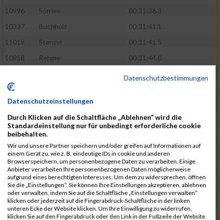
10996
Sörries
00:31:36.3
10337
Buchholz
00:31:41.1
11019
Stenzel
00:31:41.5
10858
Rehme
00:31:44.0
10411
Feldmann
00:31:46.1
Datenschutzbestimmungen
10553
Hübener
00:31:48.8
Datenschutzeinstellungen
11083
Wegner
00:31:49.0
Durch Klicken auf die Schaltfläche „Ablehnen“ wird die
10646
Köhler
00:31:52.2
Standardeinstellung nur für unbedingt erforderliche cookie
beibehalten.
10676
Kricke
00:31:53.8
Wir und unsere Partner speichern und/oder greifen auf Informationen auf
11128
Wünsch
00:31:58.4
einem Gerät zu, wie z. B. eindeutige IDs in cookie und anderen
Browserspeichern, um personenbezogene Daten zu verarbeiten. Einige
10492
Hanisch
00:31:58.6
Anbieter verarbeiten Ihre personenbezogenen Daten möglicherweise
aufgrund eines berechtigten Interesses. Um dem zu widersprechen, öffnen
10634
Knauft
00:31:59.1
Sie die „Einstellungen“. Sie können Ihre Einstellungen akzeptieren, ablehnen
oder verwalten, indem Sie auf die Schaltfläche „Einstellungen verwalten“
10868
Restemeier
00:31:59.2
klicken oder jederzeit auf die Fingerabdruck-Schaltfläche in der linken
unteren Ecke der Website klicken. Um Ihre Einwilligung zu widerrufen,
10480
Gutsche
00:32:01.9
klicken Sie auf den Fingerabdruck oder den Link in der Fußzeile der Website