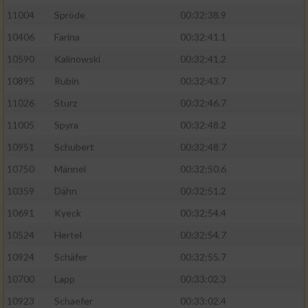
11004
Spröde
00:32:38.9
Analyse von Zielgruppen durch Statistiken
10406
Farina
00:32:41.1
oder Kombinationen von Daten aus
verschiedenen Quellen
10590
Kalinowski
00:32:41.2
10895
Rubin
00:32:43.7
Entwicklung und Verbesserung der Angebote
11026
Sturz
00:32:46.7
Verwendung reduzierter Daten zur Auswahl
11005
Spyra
00:32:48.2
von Inhalten
10951
Schubert
00:32:48.7
IAB-Besonderheiten:
10750
Männel
00:32:50.6
Verwendung genauer Standortdaten
10359
Dähn
00:32:51.2
10691
Kyeck
00:32:54.4
Geräte anhand von aktiv angeforderten
Informationen identifizieren
10524
Hertel
00:32:54.7
Nicht-IAB-Verarbeitungszwecke:
10924
Schäfer
00:32:55.7
10700
Lapp
00:33:02.3
Notwendig
10923
Schaefer
00:33:02.4