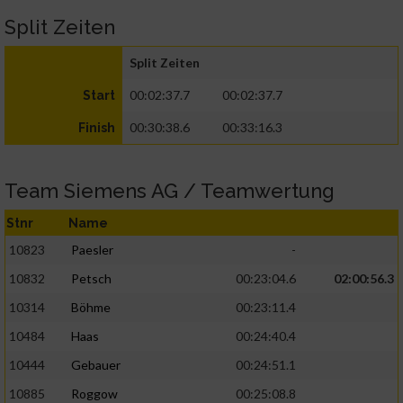
Split Zeiten
Split Zeiten
00:02:37.7
00:02:37.7
Start
00:30:38.6
00:33:16.3
Finish
Team Siemens AG / Teamwertung
Stnr
Name
10823
Paesler
-
10832
Petsch
00:23:04.6
02:00:56.3
10314
Böhme
00:23:11.4
10484
Haas
00:24:40.4
10444
Gebauer
00:24:51.1
10885
Roggow
00:25:08.8