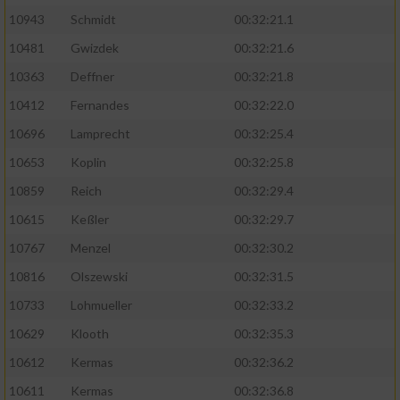
Speichern von oder Zugriff auf Informationen
auf einem Endgerät
10943
Schmidt
00:32:21.1
10481
Gwizdek
00:32:21.6
Verwendung reduzierter Daten zur Auswahl
von Werbeanzeigen
10363
Deffner
00:32:21.8
10412
Fernandes
00:32:22.0
Erstellung von Profilen für personalisierte
Werbung
10696
Lamprecht
00:32:25.4
10653
Koplin
00:32:25.8
Verwendung von Profilen zur Auswahl
personalisierter Werbung
10859
Reich
00:32:29.4
10615
Keßler
00:32:29.7
Erstellung von Profilen zur Personalisierung
von Inhalten
10767
Menzel
00:32:30.2
10816
Olszewski
00:32:31.5
Verwendung von Profilen zur Auswahl
personalisierter Inhalte
10733
Lohmueller
00:32:33.2
10629
Klooth
00:32:35.3
Messung der Werbeleistung
10612
Kermas
00:32:36.2
10611
Kermas
00:32:36.8
Messung der Performance von Inhalten