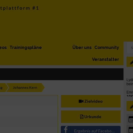
eos
Trainingspläne
Über uns
Community
Veranstalter
ng
Johannes Kern
Zielvideo
Urkunde
1
Ergebnis auf Facebook teilen
1