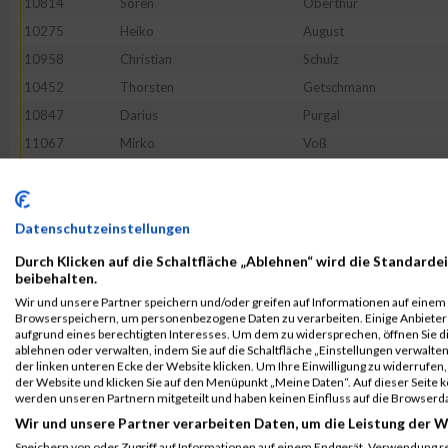
10814
Sören
Oberthür
10275
Heiko
August
10958
Christian
Schulz
10452
Thorsten
Getschmann
10847
Darius
Purgal
11067
Mirko
Voß
10796
Thomas
Nauhardt
10795
Sabine
Najjar
10798
Johannes
Nestler
Datenschutzeinstellungen
11162
--
Noname
Durch Klicken auf die Schaltfläche „Ablehnen“ wird die Standardei
beibehalten.
10726
Jörg
Lietz
Wir und unsere Partner speichern und/oder greifen auf Informationen auf einem G
11089
Felix
Weitenhagen
Browserspeichern, um personenbezogene Daten zu verarbeiten. Einige Anbiete
aufgrund eines berechtigten Interesses. Um dem zu widersprechen, öffnen Sie die
10810
Lukas
Northrup
ablehnen oder verwalten, indem Sie auf die Schaltfläche „Einstellungen verwalten“
der linken unteren Ecke der Website klicken. Um Ihre Einwilligung zu widerrufen, 
10568
Lukas
Janisch
der Website und klicken Sie auf den Menüpunkt „Meine Daten“. Auf dieser Seite 
10974
Serdar
Seçkin
werden unseren Partnern mitgeteilt und haben keinen Einfluss auf die Browserd
Wir und unsere Partner verarbeiten Daten, um die Leistung der W
10368
Joachim
Denk
Speichern von oder Zugriff auf Informationen auf einem Endgerät. Verwendung r