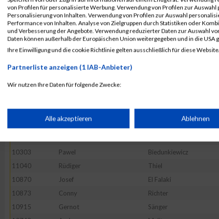
10531
Falk
Hillebercht
von Profilen für personalisierte Werbung. Verwendung von Profilen zur Auswahl p
10543
Michael
Hohenwald
Personalisierung von Inhalten. Verwendung von Profilen zur Auswahl personalis
Performance von Inhalten. Analyse von Zielgruppen durch Statistiken oder Komb
10508
Gunnar
Heide
und Verbesserung der Angebote. Verwendung reduzierter Daten zur Auswahl von
Daten können außerhalb der Europäischen Union weitergegeben und in die USA 
10383
Michael
Dufft
Ihre Einwilligung und die cookie Richtlinie gelten ausschließlich für diese Website
52569
Tony
Lubusch
Partnerliste anzeigen (1 IAB-Anbieter)
10418
Martin
Fluhr
10483
Jens-Peter
Haack
Wir nutzen Ihre Daten für folgende Zwecke:
IAB-Verarbeitungszwecke:
10769
Dirk
Mertens
10633
Thomas
Knauer
Speichern von oder Zugriff auf Informationen auf einem Endge
Alle akzeptieren
Ablehnen
10475
Ekrem
Güel
11118
Alexander
Wolf
Verwendung reduzierter Daten zur Auswahl von Werbeanzeige
10303
Pawel
Biedunkiewicz
11040
Rüdiger
Thiel
Erstellung von Profilen für personalisierte Werbung
10870
Josef
El Falaki
10873
Conny
Richter
10915
Gernot
Sänger
Verwendung von Profilen zur Auswahl personalisierter Werbun