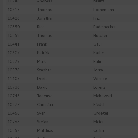
10748
Andreas
Malitz
10318
Thomas
Bornemann
Erstellung von Profilen zur Personalisierung von Inhalten
10426
Jonathan
Friz
10850
Rico
Rademacher
Verwendung von Profilen zur Auswahl personalisierter Inhalte
10558
Thomas
Hütcher
10441
Frank
Gaul
Messung der Werbeleistung
10607
Patrick
Kathe
10279
Maik
Bähr
Messung der Performance von Inhalten
10578
Stephan
Jorra
11105
Denis
Wienke
Analyse von Zielgruppen durch Statistiken oder Kombinatione
10736
David
Lorenz
verschiedenen Quellen
10746
Tadeusz
Makowski
10877
Christian
Riedel
Entwicklung und Verbesserung der Angebote
10466
Sven
Groegel
10763
Stefan
Meier
Verwendung reduzierter Daten zur Auswahl von Inhalten
10352
Matthias
Collisi