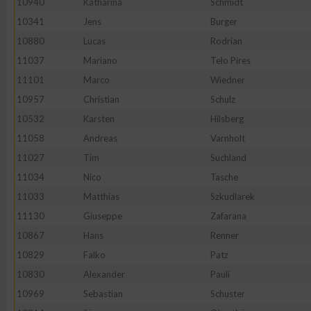
10940
Katharina
Schmidt
10341
Jens
Burger
10880
Lucas
Rodrian
11037
Mariano
Telo Pires
11101
Marco
Wiedner
10957
Christian
Schulz
10532
Karsten
Hilsberg
11058
Andreas
Varnholt
11027
Tim
Suchland
11034
Nico
Tasche
11033
Matthias
Szkudlarek
11130
Giuseppe
Zafarana
10867
Hans
Renner
10829
Falko
Patz
10830
Alexander
Pauli
10969
Sebastian
Schuster