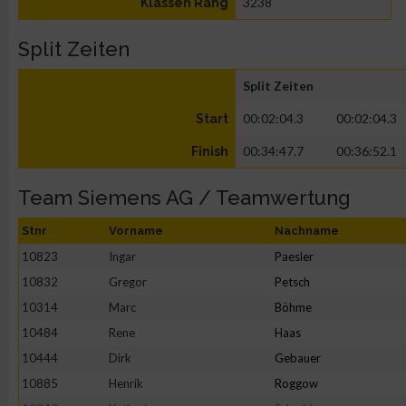
3238
Klassen Rang
Split Zeiten
Split Zeiten
00:02:04.3
00:02:04.3
Start
00:34:47.7
00:36:52.1
Finish
Team Siemens AG / Teamwertung
Stnr
Vorname
Nachname
10823
Ingar
Paesler
10832
Gregor
Petsch
10314
Marc
Böhme
10484
Rene
Haas
10444
Dirk
Gebauer
10885
Henrik
Roggow