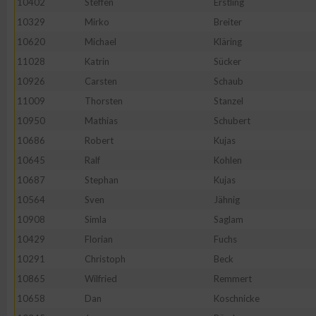
10402
Steffen
Erstling
IAB-Besonderheiten:
10329
Mirko
Breiter
Verwendung genauer Standortdaten
10620
Michael
Kläring
11028
Katrin
Sücker
Geräte anhand von aktiv angeforderten Informationen identifi
10926
Carsten
Schaub
11009
Thorsten
Stanzel
Nicht-IAB-Verarbeitungszwecke:
10950
Mathias
Schubert
Notwendig
10686
Robert
Kujas
10645
Ralf
Kohlen
10687
Stephan
Kujas
Performance
10564
Sven
Jähnig
10908
Simla
Saglam
Funktional
10429
Florian
Fuchs
10291
Christoph
Beck
Werbung
10865
Wilfried
Remmert
10658
Dan
Koschnicke