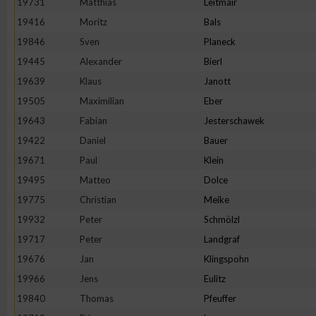
19731
Matthias
Leitmair
19416
Moritz
Bals
Erstellung von Profilen zur Personalisierung von Inhalten
19846
Sven
Planeck
19445
Alexander
Bierl
Verwendung von Profilen zur Auswahl personalisierter Inhalte
19639
Klaus
Janott
19505
Maximilian
Eber
Messung der Werbeleistung
19643
Fabian
Jesterschawek
19422
Daniel
Bauer
Messung der Performance von Inhalten
19671
Paul
Klein
19495
Matteo
Dolce
Analyse von Zielgruppen durch Statistiken oder Kombinatione
19775
Christian
Meike
verschiedenen Quellen
19932
Peter
Schmölzl
19717
Peter
Landgraf
Entwicklung und Verbesserung der Angebote
19676
Jan
Klingspohn
19966
Jens
Eulitz
Verwendung reduzierter Daten zur Auswahl von Inhalten
19840
Thomas
Pfeuffer