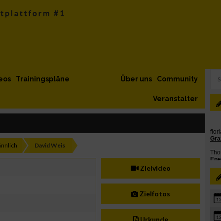
eos
Trainingspläne
Über uns
Community
Veranstalter
nnlich
David Weis
Zielvideo
Zielfotos
1
1
Urkunde