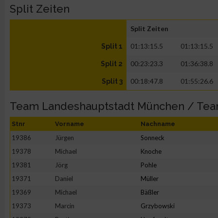
Split Zeiten
Split Zeiten
01:13:15.5
01:13:15.5
Split 1
00:23:23.3
01:36:38.8
Split 2
00:18:47.8
01:55:26.6
Split 3
Team Landeshauptstadt München / Te
Stnr
Vorname
Nachname
19386
Jürgen
Sonneck
19378
Michael
Knoche
19381
Jörg
Pohle
19371
Daniel
Müller
19369
Michael
Bäßler
19373
Marcin
Grzybowski