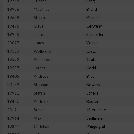
19718
Etienne
Lang
IAB-Besonderheiten:
19926
Matthias
Brand
Verwendung genauer Standortdaten
19698
Stefan
Kreiner
19476
Claus
Cerweny
Geräte anhand von aktiv angeforderten Informationen identifi
19935
Lukas
Schneider
20077
Jonas
Wurtz
Nicht-IAB-Verarbeitungszwecke:
19559
Wolfgang
Glatz
Notwendig
19572
Alexander
Graba
19587
Lorenz
Hackl
19405
Andreas
Braun
Performance
20139
Stephan
Nowack
19911
Stefan
Schelle
Funktional
19430
Andreas
Becker
20121
Steve
Jütersonke
Werbung
19964
Max
Sedlmeier
19841
Christian
Pfingstgraf