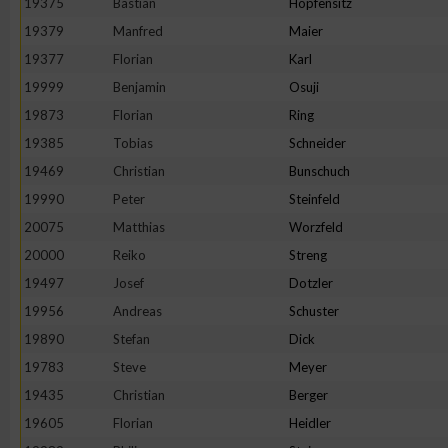
19375
Bastian
Hopfensitz
19379
Manfred
Maier
19377
Florian
Karl
19999
Benjamin
Osuji
19873
Florian
Ring
19385
Tobias
Schneider
19469
Christian
Bunschuch
19990
Peter
Steinfeld
20075
Matthias
Worzfeld
20000
Reiko
Streng
19497
Josef
Dotzler
19956
Andreas
Schuster
19890
Stefan
Dick
19783
Steve
Meyer
19435
Christian
Berger
19605
Florian
Heidler