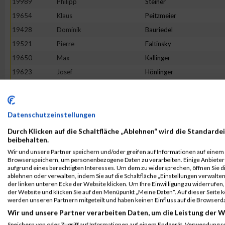
19989
Philipp
Steiner
19654
Klaus
Peitzmeier
19428
Dominik
Bauriedel
19521
Pierre
Faltinsky
19650
Max
Kallinger
19623
Josef
Hönlinger
19948
Andre
Schöne
19513
Mohammed
El-Amrani
19660
Adrian
Keine
Datenschutzeinstellungen
19467
Oliver
Brutschy
Durch Klicken auf die Schaltfläche „Ablehnen“ wird die Standardei
beibehalten.
19479
Ulrich
Schönemann
Wir und unsere Partner speichern und/oder greifen auf Informationen auf einem G
19794
Dino
Morelli
Browserspeichern, um personenbezogene Daten zu verarbeiten. Einige Anbiete
aufgrund eines berechtigten Interesses. Um dem zu widersprechen, öffnen Sie die
19526
Michael
Fink
ablehnen oder verwalten, indem Sie auf die Schaltfläche „Einstellungen verwalten“
der linken unteren Ecke der Website klicken. Um Ihre Einwilligung zu widerrufen, 
19544
Klaus
Gasteiger
der Website und klicken Sie auf den Menüpunkt „Meine Daten“. Auf dieser Seite 
20084
Marco
Zielske
werden unseren Partnern mitgeteilt und haben keinen Einfluss auf die Browserd
Wir und unsere Partner verarbeiten Daten, um die Leistung der W
19642
Michael
Jaumann
Speichern von oder Zugriff auf Informationen auf einem Endgerät. Verwendung r