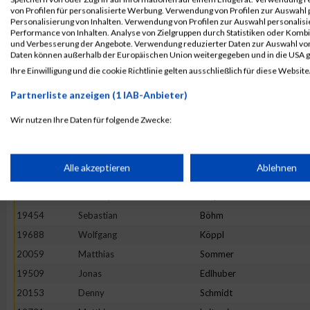
19868
Dirk
Riedel
von Profilen für personalisierte Werbung. Verwendung von Profilen zur Auswahl p
19857
Oliver-Kersten
Raab
Personalisierung von Inhalten. Verwendung von Profilen zur Auswahl personalis
Performance von Inhalten. Analyse von Zielgruppen durch Statistiken oder Komb
19626
Roland
Hösl
und Verbesserung der Angebote. Verwendung reduzierter Daten zur Auswahl von
Daten können außerhalb der Europäischen Union weitergegeben und in die USA 
19463
Christoph
Breitner
Ihre Einwilligung und die cookie Richtlinie gelten ausschließlich für diese Website
19813
Andreas
Naumann
Partnerliste anzeigen (1 IAB-Anbieter)
19621
Volker
Hohnke
19581
Uwe
Gruber
Wir nutzen Ihre Daten für folgende Zwecke:
IAB-Verarbeitungszwecke:
20134
Julian
Mayer
20138
Florian
Nöther
Speichern von oder Zugriff auf Informationen auf einem Endge
Alle akzeptieren
Ablehnen
20125
Christian
Klee
19782
Christoph
Meyer
Verwendung reduzierter Daten zur Auswahl von Werbeanzeige
19454
Sebastian
Böhm
19688
Wolfgang
Köppl
Erstellung von Profilen für personalisierte Werbung
20059
Matthias
Sommer
19509
Jonas
Edlhuber
20153
Denny
Schmidt
Verwendung von Profilen zur Auswahl personalisierter Werbun