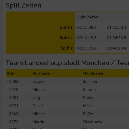
Split Zeiten
Split Zeiten
01:15:38.4
01:15:38.4
Split 1
00:19:15.3
01:34:53.8
Split 2
00:13:19.6
01:48:13.4
Split 3
Team Landeshauptstadt München / Te
Stnr
Vorname
Nachname
19386
Jürgen
Sonneck
19378
Michael
Knoche
19381
Jörg
Pohle
19371
Daniel
Müller
19369
Michael
Bäßler
19373
Marcin
Grzybowski