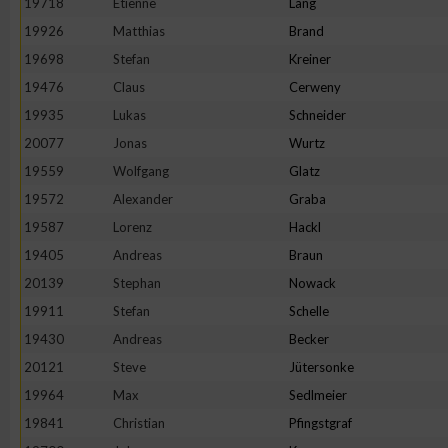
19718
Etienne
Lang
IAB-Besonderheiten:
19926
Matthias
Brand
Verwendung genauer Standortdaten
19698
Stefan
Kreiner
19476
Claus
Cerweny
Geräte anhand von aktiv angeforderten Informationen identifi
19935
Lukas
Schneider
20077
Jonas
Wurtz
Nicht-IAB-Verarbeitungszwecke:
19559
Wolfgang
Glatz
Notwendig
19572
Alexander
Graba
19587
Lorenz
Hackl
19405
Andreas
Braun
Performance
20139
Stephan
Nowack
19911
Stefan
Schelle
Funktional
19430
Andreas
Becker
20121
Steve
Jütersonke
Werbung
19964
Max
Sedlmeier
19841
Christian
Pfingstgraf