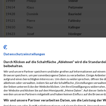
19989
Philipp
Steiner
19654
Klaus
Peitzmeier
19428
Dominik
Bauriedel
19521
Pierre
Faltinsky
19650
Max
Kallinger
19623
Josef
Hönlinger
19948
Andre
Schöne
19513
Mohammed
El-Amrani
19660
Adrian
Keine
Datenschutzeinstellungen
19467
Oliver
Brutschy
Durch Klicken auf die Schaltfläche „Ablehnen“ wird die Standardei
beibehalten.
19479
Ulrich
Schönemann
Wir und unsere Partner speichern und/oder greifen auf Informationen auf einem G
19794
Dino
Morelli
Browserspeichern, um personenbezogene Daten zu verarbeiten. Einige Anbiete
aufgrund eines berechtigten Interesses. Um dem zu widersprechen, öffnen Sie die
19526
Michael
Fink
ablehnen oder verwalten, indem Sie auf die Schaltfläche „Einstellungen verwalten“
der linken unteren Ecke der Website klicken. Um Ihre Einwilligung zu widerrufen, 
19544
Klaus
Gasteiger
der Website und klicken Sie auf den Menüpunkt „Meine Daten“. Auf dieser Seite 
20084
Marco
Zielske
werden unseren Partnern mitgeteilt und haben keinen Einfluss auf die Browserd
Wir und unsere Partner verarbeiten Daten, um die Leistung der W
19642
Michael
Jaumann
Speichern von oder Zugriff auf Informationen auf einem Endgerät. Verwendung r