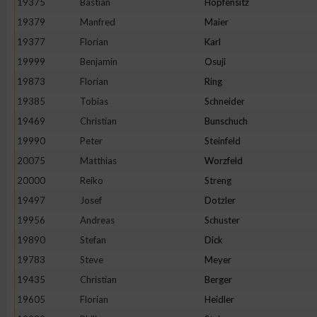
19375
Bastian
Hopfensitz
19379
Manfred
Maier
19377
Florian
Karl
19999
Benjamin
Osuji
19873
Florian
Ring
19385
Tobias
Schneider
19469
Christian
Bunschuch
19990
Peter
Steinfeld
20075
Matthias
Worzfeld
20000
Reiko
Streng
19497
Josef
Dotzler
19956
Andreas
Schuster
19890
Stefan
Dick
19783
Steve
Meyer
19435
Christian
Berger
19605
Florian
Heidler