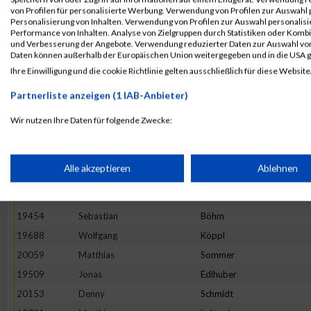
19868
Dirk
Riedel
von Profilen für personalisierte Werbung. Verwendung von Profilen zur Auswahl p
19857
Oliver-Kersten
Raab
Personalisierung von Inhalten. Verwendung von Profilen zur Auswahl personalis
Performance von Inhalten. Analyse von Zielgruppen durch Statistiken oder Komb
19626
Roland
Hösl
und Verbesserung der Angebote. Verwendung reduzierter Daten zur Auswahl von
Daten können außerhalb der Europäischen Union weitergegeben und in die USA 
19463
Christoph
Breitner
Ihre Einwilligung und die cookie Richtlinie gelten ausschließlich für diese Website
19813
Andreas
Naumann
Partnerliste anzeigen (1 IAB-Anbieter)
19621
Volker
Hohnke
19581
Uwe
Gruber
Wir nutzen Ihre Daten für folgende Zwecke:
IAB-Verarbeitungszwecke:
20134
Julian
Mayer
20138
Florian
Nöther
Speichern von oder Zugriff auf Informationen auf einem Endge
Alle akzeptieren
Ablehnen
20125
Christian
Klee
19782
Christoph
Meyer
Verwendung reduzierter Daten zur Auswahl von Werbeanzeige
19454
Sebastian
Böhm
19688
Wolfgang
Köppl
Erstellung von Profilen für personalisierte Werbung
20059
Matthias
Sommer
19509
Jonas
Edlhuber
20153
Denny
Schmidt
Verwendung von Profilen zur Auswahl personalisierter Werbun