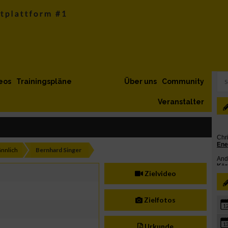
eos
Trainingspläne
Über uns
Community
Veranstalter
nnlich
Bernhard Singer
Zielvideo
Zielfotos
1
1
Urkunde