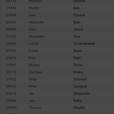
19731
Matthias
Leitmair
19416
Moritz
Bals
Erstellung von Profilen zur Personalisierung von Inhalten
19846
Sven
Planeck
19445
Alexander
Bierl
Verwendung von Profilen zur Auswahl personalisierter Inhalte
19639
Klaus
Janott
19505
Maximilian
Eber
Messung der Werbeleistung
19643
Fabian
Jesterschawek
19422
Daniel
Bauer
Messung der Performance von Inhalten
19671
Paul
Klein
19495
Matteo
Dolce
Analyse von Zielgruppen durch Statistiken oder Kombinatione
19775
Christian
Meike
verschiedenen Quellen
19932
Peter
Schmölzl
19717
Peter
Landgraf
Entwicklung und Verbesserung der Angebote
19676
Jan
Klingspohn
19966
Jens
Eulitz
Verwendung reduzierter Daten zur Auswahl von Inhalten
19840
Thomas
Pfeuffer