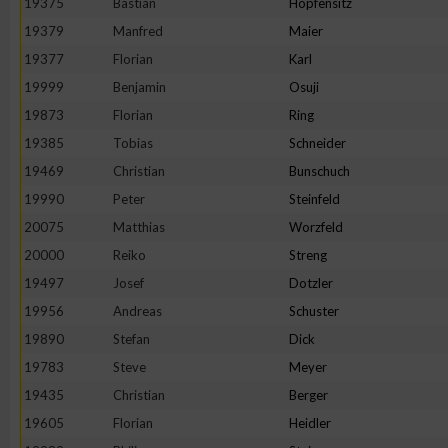
19375
Bastian
Hopfensitz
19379
Manfred
Maier
19377
Florian
Karl
19999
Benjamin
Osuji
19873
Florian
Ring
19385
Tobias
Schneider
19469
Christian
Bunschuch
19990
Peter
Steinfeld
20075
Matthias
Worzfeld
20000
Reiko
Streng
19497
Josef
Dotzler
19956
Andreas
Schuster
19890
Stefan
Dick
19783
Steve
Meyer
19435
Christian
Berger
19605
Florian
Heidler