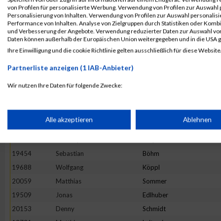
19868
Dirk
Riedel
von Profilen für personalisierte Werbung. Verwendung von Profilen zur Auswahl p
19857
Oliver-Kersten
Raab
Personalisierung von Inhalten. Verwendung von Profilen zur Auswahl personalis
Performance von Inhalten. Analyse von Zielgruppen durch Statistiken oder Komb
19626
Roland
Hösl
und Verbesserung der Angebote. Verwendung reduzierter Daten zur Auswahl von
Daten können außerhalb der Europäischen Union weitergegeben und in die USA 
19463
Christoph
Breitner
Ihre Einwilligung und die cookie Richtlinie gelten ausschließlich für diese Website
19813
Andreas
Naumann
Partnerliste anzeigen (1 IAB-Anbieter)
19621
Volker
Hohnke
19581
Uwe
Gruber
Wir nutzen Ihre Daten für folgende Zwecke:
IAB-Verarbeitungszwecke:
20134
Julian
Mayer
20138
Florian
Nöther
Speichern von oder Zugriff auf Informationen auf einem Endge
Alle akzeptieren
Ablehnen
20125
Christian
Klee
19782
Christoph
Meyer
Verwendung reduzierter Daten zur Auswahl von Werbeanzeige
19454
Sebastian
Böhm
19688
Wolfgang
Köppl
Erstellung von Profilen für personalisierte Werbung
20059
Matthias
Sommer
19509
Jonas
Edlhuber
20153
Denny
Schmidt
Verwendung von Profilen zur Auswahl personalisierter Werbun