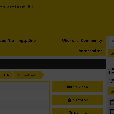
eos
Trainingspläne
Über uns
Community
Veranstalter
nnlich
Florian Binder
Zielvideo
Zielfotos
1
1
Urkunde