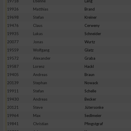
19718
Etienne
Lang
IAB-Besonderheiten:
19926
Matthias
Brand
Verwendung genauer Standortdaten
19698
Stefan
Kreiner
19476
Claus
Cerweny
Geräte anhand von aktiv angeforderten Informationen identifi
19935
Lukas
Schneider
20077
Jonas
Wurtz
Nicht-IAB-Verarbeitungszwecke:
19559
Wolfgang
Glatz
Notwendig
19572
Alexander
Graba
19587
Lorenz
Hackl
19405
Andreas
Braun
Performance
20139
Stephan
Nowack
19911
Stefan
Schelle
Funktional
19430
Andreas
Becker
20121
Steve
Jütersonke
Werbung
19964
Max
Sedlmeier
19841
Christian
Pfingstgraf