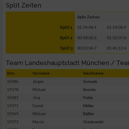
Split Zeiten
Split Zeiten
01:14:04.9
01:14:04.9
Split 1
00:18:02.6
01:32:07.6
Split 2
00:13:04.7
01:45:12.4
Split 3
Team Landeshauptstadt München / Te
Stnr
Vorname
Nachname
19386
Jürgen
Sonneck
19378
Michael
Knoche
19381
Jörg
Pohle
19371
Daniel
Müller
19369
Michael
Bäßler
19373
Marcin
Grzybowski