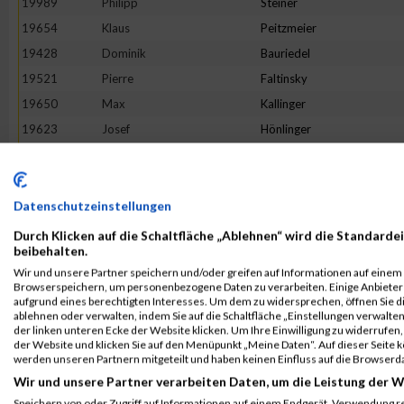
19989
Philipp
Steiner
19654
Klaus
Peitzmeier
19428
Dominik
Bauriedel
19521
Pierre
Faltinsky
19650
Max
Kallinger
19623
Josef
Hönlinger
19948
Andre
Schöne
19513
Mohammed
El-Amrani
19660
Adrian
Keine
Datenschutzeinstellungen
19467
Oliver
Brutschy
Durch Klicken auf die Schaltfläche „Ablehnen“ wird die Standardei
beibehalten.
19479
Ulrich
Schönemann
Wir und unsere Partner speichern und/oder greifen auf Informationen auf einem G
19794
Dino
Morelli
Browserspeichern, um personenbezogene Daten zu verarbeiten. Einige Anbiete
aufgrund eines berechtigten Interesses. Um dem zu widersprechen, öffnen Sie die
19526
Michael
Fink
ablehnen oder verwalten, indem Sie auf die Schaltfläche „Einstellungen verwalten“
der linken unteren Ecke der Website klicken. Um Ihre Einwilligung zu widerrufen, 
19544
Klaus
Gasteiger
der Website und klicken Sie auf den Menüpunkt „Meine Daten“. Auf dieser Seite 
20084
Marco
Zielske
werden unseren Partnern mitgeteilt und haben keinen Einfluss auf die Browserd
Wir und unsere Partner verarbeiten Daten, um die Leistung der W
19642
Michael
Jaumann
Speichern von oder Zugriff auf Informationen auf einem Endgerät. Verwendung r