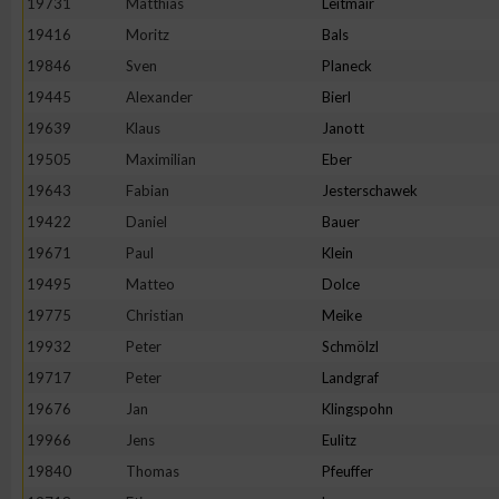
19731
Matthias
Leitmair
19416
Moritz
Bals
Erstellung von Profilen zur Personalisierung von Inhalten
19846
Sven
Planeck
19445
Alexander
Bierl
Verwendung von Profilen zur Auswahl personalisierter Inhalte
19639
Klaus
Janott
19505
Maximilian
Eber
Messung der Werbeleistung
19643
Fabian
Jesterschawek
19422
Daniel
Bauer
Messung der Performance von Inhalten
19671
Paul
Klein
19495
Matteo
Dolce
Analyse von Zielgruppen durch Statistiken oder Kombinatione
19775
Christian
Meike
verschiedenen Quellen
19932
Peter
Schmölzl
19717
Peter
Landgraf
Entwicklung und Verbesserung der Angebote
19676
Jan
Klingspohn
19966
Jens
Eulitz
Verwendung reduzierter Daten zur Auswahl von Inhalten
19840
Thomas
Pfeuffer