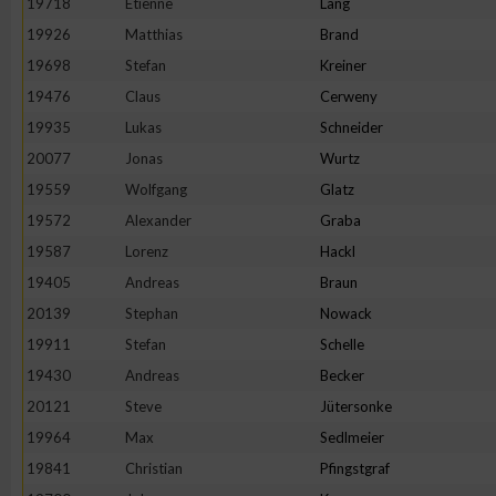
19718
Etienne
Lang
IAB-Besonderheiten:
19926
Matthias
Brand
Verwendung genauer Standortdaten
19698
Stefan
Kreiner
19476
Claus
Cerweny
Geräte anhand von aktiv angeforderten Informationen identifi
19935
Lukas
Schneider
20077
Jonas
Wurtz
Nicht-IAB-Verarbeitungszwecke:
19559
Wolfgang
Glatz
Notwendig
19572
Alexander
Graba
19587
Lorenz
Hackl
19405
Andreas
Braun
Performance
20139
Stephan
Nowack
19911
Stefan
Schelle
Funktional
19430
Andreas
Becker
20121
Steve
Jütersonke
Werbung
19964
Max
Sedlmeier
19841
Christian
Pfingstgraf