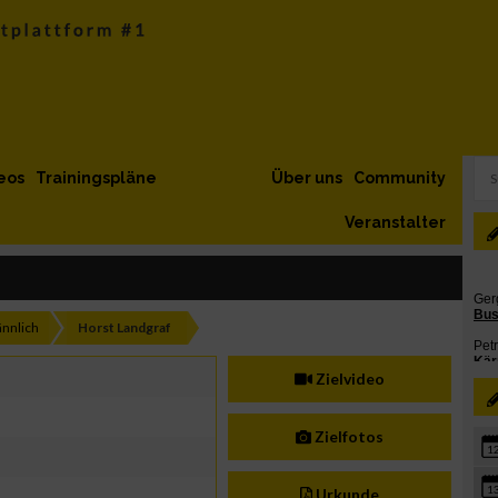
eos
Trainingspläne
Über uns
Community
Veranstalter
nnlich
Horst Landgraf
Zielvideo
Zielfotos
1
1
Urkunde