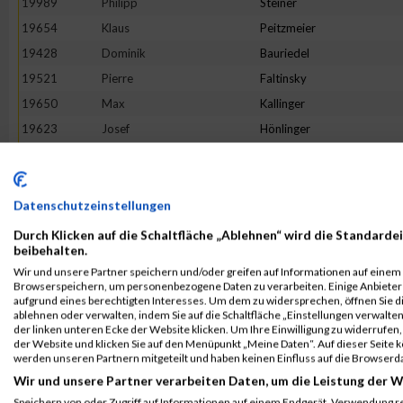
19989
Philipp
Steiner
19654
Klaus
Peitzmeier
19428
Dominik
Bauriedel
19521
Pierre
Faltinsky
19650
Max
Kallinger
19623
Josef
Hönlinger
19948
Andre
Schöne
19513
Mohammed
El-Amrani
19660
Adrian
Keine
Datenschutzeinstellungen
19467
Oliver
Brutschy
Durch Klicken auf die Schaltfläche „Ablehnen“ wird die Standardei
beibehalten.
19479
Ulrich
Schönemann
Wir und unsere Partner speichern und/oder greifen auf Informationen auf einem G
19794
Dino
Morelli
Browserspeichern, um personenbezogene Daten zu verarbeiten. Einige Anbiete
aufgrund eines berechtigten Interesses. Um dem zu widersprechen, öffnen Sie die
19526
Michael
Fink
ablehnen oder verwalten, indem Sie auf die Schaltfläche „Einstellungen verwalten“
der linken unteren Ecke der Website klicken. Um Ihre Einwilligung zu widerrufen, 
19544
Klaus
Gasteiger
der Website und klicken Sie auf den Menüpunkt „Meine Daten“. Auf dieser Seite 
20084
Marco
Zielske
werden unseren Partnern mitgeteilt und haben keinen Einfluss auf die Browserd
Wir und unsere Partner verarbeiten Daten, um die Leistung der W
19642
Michael
Jaumann
Speichern von oder Zugriff auf Informationen auf einem Endgerät. Verwendung r