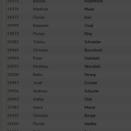
19375
Bastian
Hopfensitz
19379
Manfred
Maier
19377
Florian
Karl
19999
Benjamin
Osuji
19873
Florian
Ring
19385
Tobias
Schneider
19469
Christian
Bunschuch
19990
Peter
Steinfeld
20075
Matthias
Worzfeld
20000
Reiko
Streng
19497
Josef
Dotzler
19956
Andreas
Schuster
19890
Stefan
Dick
19783
Steve
Meyer
19435
Christian
Berger
19605
Florian
Heidler