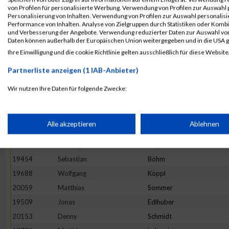
19868
Dirk
Riedel
von Profilen für personalisierte Werbung. Verwendung von Profilen zur Auswahl p
19857
Oliver-Kersten
Raab
Personalisierung von Inhalten. Verwendung von Profilen zur Auswahl personalis
Performance von Inhalten. Analyse von Zielgruppen durch Statistiken oder Komb
19626
Roland
Hösl
und Verbesserung der Angebote. Verwendung reduzierter Daten zur Auswahl von
Daten können außerhalb der Europäischen Union weitergegeben und in die USA 
19463
Christoph
Breitner
Ihre Einwilligung und die cookie Richtlinie gelten ausschließlich für diese Website
19813
Andreas
Naumann
Partnerliste anzeigen (1 IAB-Anbieter)
19621
Volker
Hohnke
19581
Uwe
Gruber
Wir nutzen Ihre Daten für folgende Zwecke:
IAB-Verarbeitungszwecke:
20134
Julian
Mayer
20138
Florian
Nöther
Speichern von oder Zugriff auf Informationen auf einem Endge
Alle akzeptieren
Ablehnen
20125
Christian
Klee
19782
Christoph
Meyer
Verwendung reduzierter Daten zur Auswahl von Werbeanzeige
19454
Sebastian
Böhm
19688
Wolfgang
Köppl
Erstellung von Profilen für personalisierte Werbung
20059
Matthias
Sommer
19509
Jonas
Edlhuber
20153
Denny
Schmidt
Verwendung von Profilen zur Auswahl personalisierter Werbun