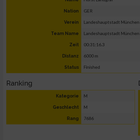
GER
Nation
Landeshauptstadt München
Verein
Landeshauptstadt München
Team Name
00:31:16.3
Zeit
6000 m
Distanz
Finished
Status
Ranking
M
Kategorie
M
Geschlecht
7686
Rang