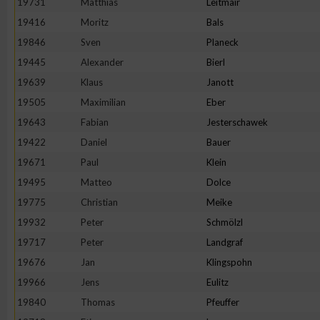
19731
Matthias
Leitmair
19416
Moritz
Bals
Erstellung von Profilen zur Personalisierung von Inhalten
19846
Sven
Planeck
19445
Alexander
Bierl
Verwendung von Profilen zur Auswahl personalisierter Inhalte
19639
Klaus
Janott
19505
Maximilian
Eber
Messung der Werbeleistung
19643
Fabian
Jesterschawek
19422
Daniel
Bauer
Messung der Performance von Inhalten
19671
Paul
Klein
19495
Matteo
Dolce
Analyse von Zielgruppen durch Statistiken oder Kombinatione
19775
Christian
Meike
verschiedenen Quellen
19932
Peter
Schmölzl
19717
Peter
Landgraf
Entwicklung und Verbesserung der Angebote
19676
Jan
Klingspohn
19966
Jens
Eulitz
Verwendung reduzierter Daten zur Auswahl von Inhalten
19840
Thomas
Pfeuffer