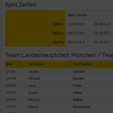
Split Zeiten
Split Zeiten
01:06:12.8
01:06:12.8
Split 1
00:17:54.9
01:24:07.7
Split 2
00:13:21.4
01:37:29.1
Split 3
Team Landeshauptstadt München / Te
Stnr
Vorname
Nachname
19386
Jürgen
Sonneck
19378
Michael
Knoche
19381
Jörg
Pohle
19371
Daniel
Müller
19369
Michael
Bäßler
19373
Marcin
Grzybowski