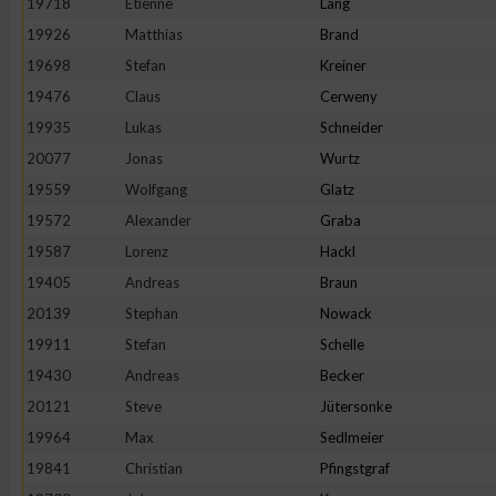
19718
Etienne
Lang
IAB-Besonderheiten:
19926
Matthias
Brand
Verwendung genauer Standortdaten
19698
Stefan
Kreiner
19476
Claus
Cerweny
Geräte anhand von aktiv angeforderten Informationen identifi
19935
Lukas
Schneider
20077
Jonas
Wurtz
Nicht-IAB-Verarbeitungszwecke:
19559
Wolfgang
Glatz
Notwendig
19572
Alexander
Graba
19587
Lorenz
Hackl
19405
Andreas
Braun
Performance
20139
Stephan
Nowack
19911
Stefan
Schelle
Funktional
19430
Andreas
Becker
20121
Steve
Jütersonke
Werbung
19964
Max
Sedlmeier
19841
Christian
Pfingstgraf