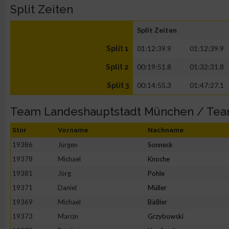
Split Zeiten
Split Zeiten
01:12:39.9
01:12:39.9
Split 1
00:19:51.8
01:32:31.8
Split 2
00:14:55.3
01:47:27.1
Split 3
Team Landeshauptstadt München / Te
Stnr
Vorname
Nachname
19386
Jürgen
Sonneck
19378
Michael
Knoche
19381
Jörg
Pohle
19371
Daniel
Müller
19369
Michael
Bäßler
19373
Marcin
Grzybowski