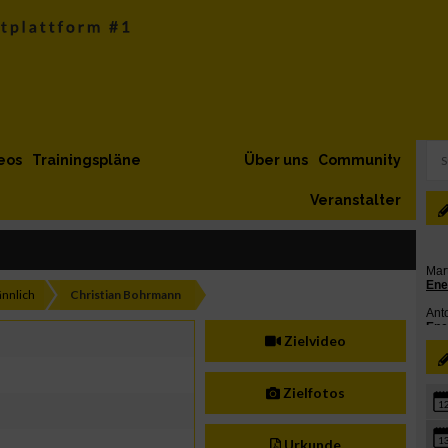
eos
Trainingspläne
Über uns
Community
Veranstalter
nnlich
Christian Bohrmann
Zielvideo
Zielfotos
1
1
Urkunde