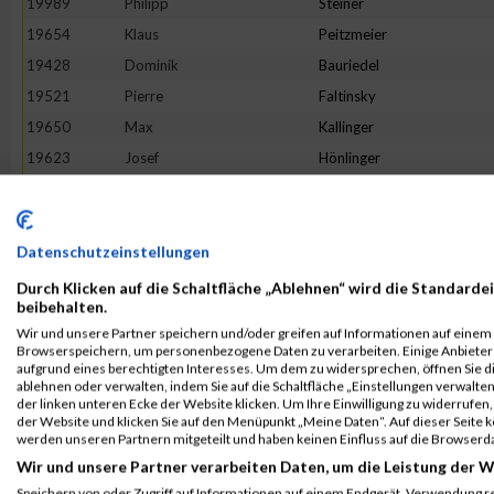
19989
Philipp
Steiner
19654
Klaus
Peitzmeier
19428
Dominik
Bauriedel
19521
Pierre
Faltinsky
19650
Max
Kallinger
19623
Josef
Hönlinger
19948
Andre
Schöne
19513
Mohammed
El-Amrani
19660
Adrian
Keine
Datenschutzeinstellungen
19467
Oliver
Brutschy
Durch Klicken auf die Schaltfläche „Ablehnen“ wird die Standardei
beibehalten.
19479
Ulrich
Schönemann
Wir und unsere Partner speichern und/oder greifen auf Informationen auf einem G
19794
Dino
Morelli
Browserspeichern, um personenbezogene Daten zu verarbeiten. Einige Anbiete
aufgrund eines berechtigten Interesses. Um dem zu widersprechen, öffnen Sie die
19526
Michael
Fink
ablehnen oder verwalten, indem Sie auf die Schaltfläche „Einstellungen verwalten“
der linken unteren Ecke der Website klicken. Um Ihre Einwilligung zu widerrufen, 
19544
Klaus
Gasteiger
der Website und klicken Sie auf den Menüpunkt „Meine Daten“. Auf dieser Seite 
20084
Marco
Zielske
werden unseren Partnern mitgeteilt und haben keinen Einfluss auf die Browserd
Wir und unsere Partner verarbeiten Daten, um die Leistung der W
19642
Michael
Jaumann
Speichern von oder Zugriff auf Informationen auf einem Endgerät. Verwendung r