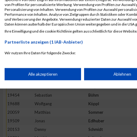
19868
Dirk
Riedel
von Profilen für personalisierte Werbung. Verwendung von Profilen zur Auswahl p
19857
Oliver-Kersten
Raab
Personalisierung von Inhalten. Verwendung von Profilen zur Auswahl personalis
Performance von Inhalten. Analyse von Zielgruppen durch Statistiken oder Komb
19626
Roland
Hösl
und Verbesserung der Angebote. Verwendung reduzierter Daten zur Auswahl von
Daten können außerhalb der Europäischen Union weitergegeben und in die USA 
19463
Christoph
Breitner
Ihre Einwilligung und die cookie Richtlinie gelten ausschließlich für diese Website
19813
Andreas
Naumann
Partnerliste anzeigen (1 IAB-Anbieter)
19621
Volker
Hohnke
19581
Uwe
Gruber
Wir nutzen Ihre Daten für folgende Zwecke:
IAB-Verarbeitungszwecke:
20134
Julian
Mayer
20138
Florian
Nöther
Speichern von oder Zugriff auf Informationen auf einem Endge
Alle akzeptieren
Ablehnen
20125
Christian
Klee
19782
Christoph
Meyer
Verwendung reduzierter Daten zur Auswahl von Werbeanzeige
19454
Sebastian
Böhm
19688
Wolfgang
Köppl
Erstellung von Profilen für personalisierte Werbung
20059
Matthias
Sommer
19509
Jonas
Edlhuber
20153
Denny
Schmidt
Verwendung von Profilen zur Auswahl personalisierter Werbun