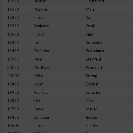
19375
Bastian
Hopfensitz
19379
Manfred
Maier
19377
Florian
Karl
19999
Benjamin
Osuji
19873
Florian
Ring
19385
Tobias
Schneider
19469
Christian
Bunschuch
19990
Peter
Steinfeld
20075
Matthias
Worzfeld
20000
Reiko
Streng
19497
Josef
Dotzler
19956
Andreas
Schuster
19890
Stefan
Dick
19783
Steve
Meyer
19435
Christian
Berger
19605
Florian
Heidler