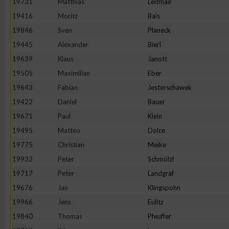
19731
Matthias
Leitmair
19416
Moritz
Bals
Erstellung von Profilen zur Personalisierung von Inhalten
19846
Sven
Planeck
19445
Alexander
Bierl
Verwendung von Profilen zur Auswahl personalisierter Inhalte
19639
Klaus
Janott
19505
Maximilian
Eber
Messung der Werbeleistung
19643
Fabian
Jesterschawek
19422
Daniel
Bauer
Messung der Performance von Inhalten
19671
Paul
Klein
19495
Matteo
Dolce
Analyse von Zielgruppen durch Statistiken oder Kombinatione
19775
Christian
Meike
verschiedenen Quellen
19932
Peter
Schmölzl
19717
Peter
Landgraf
Entwicklung und Verbesserung der Angebote
19676
Jan
Klingspohn
19966
Jens
Eulitz
Verwendung reduzierter Daten zur Auswahl von Inhalten
19840
Thomas
Pfeuffer