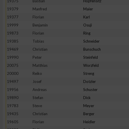
19375
Bastian
Hopfensitz
19379
Manfred
Maier
19377
Florian
Karl
19999
Benjamin
Osuji
19873
Florian
Ring
19385
Tobias
Schneider
19469
Christian
Bunschuch
19990
Peter
Steinfeld
20075
Matthias
Worzfeld
20000
Reiko
Streng
19497
Josef
Dotzler
19956
Andreas
Schuster
19890
Stefan
Dick
19783
Steve
Meyer
19435
Christian
Berger
19605
Florian
Heidler