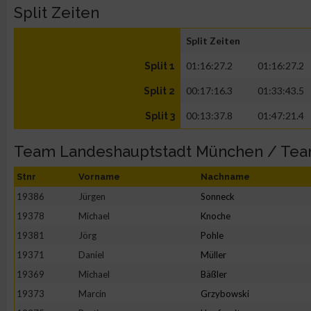
Split Zeiten
Split Zeiten
01:16:27.2
01:16:27.2
Split 1
00:17:16.3
01:33:43.5
Split 2
00:13:37.8
01:47:21.4
Split 3
Team Landeshauptstadt München / Te
Stnr
Vorname
Nachname
19386
Jürgen
Sonneck
19378
Michael
Knoche
19381
Jörg
Pohle
19371
Daniel
Müller
19369
Michael
Bäßler
19373
Marcin
Grzybowski