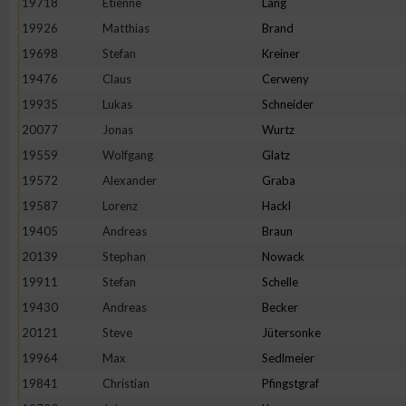
19718
Etienne
Lang
IAB-Besonderheiten:
19926
Matthias
Brand
Verwendung genauer Standortdaten
19698
Stefan
Kreiner
19476
Claus
Cerweny
Geräte anhand von aktiv angeforderten Informationen identifi
19935
Lukas
Schneider
20077
Jonas
Wurtz
Nicht-IAB-Verarbeitungszwecke:
19559
Wolfgang
Glatz
Notwendig
19572
Alexander
Graba
19587
Lorenz
Hackl
19405
Andreas
Braun
Performance
20139
Stephan
Nowack
19911
Stefan
Schelle
Funktional
19430
Andreas
Becker
20121
Steve
Jütersonke
Werbung
19964
Max
Sedlmeier
19841
Christian
Pfingstgraf