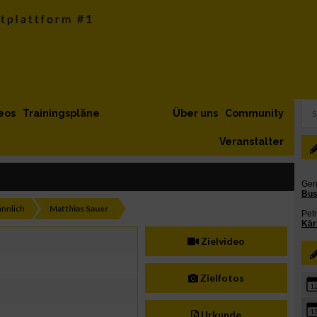
eos
Trainingspläne
Über uns
Community
Veranstalter
nnlich
Matthias Sauer
Zielvideo
Zielfotos
1
1
Urkunde