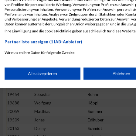
19868
Dirk
Riedel
von Profilen für personalisierte Werbung. Verwendung von Profilen zur Auswahl p
19857
Oliver-Kersten
Raab
Personalisierung von Inhalten. Verwendung von Profilen zur Auswahl personalis
Performance von Inhalten. Analyse von Zielgruppen durch Statistiken oder Komb
19626
Roland
Hösl
und Verbesserung der Angebote. Verwendung reduzierter Daten zur Auswahl von
Daten können außerhalb der Europäischen Union weitergegeben und in die USA 
19463
Christoph
Breitner
Ihre Einwilligung und die cookie Richtlinie gelten ausschließlich für diese Website
19813
Andreas
Naumann
Partnerliste anzeigen (1 IAB-Anbieter)
19621
Volker
Hohnke
19581
Uwe
Gruber
Wir nutzen Ihre Daten für folgende Zwecke:
IAB-Verarbeitungszwecke:
20134
Julian
Mayer
20138
Florian
Nöther
Speichern von oder Zugriff auf Informationen auf einem Endge
Alle akzeptieren
Ablehnen
20125
Christian
Klee
19782
Christoph
Meyer
Verwendung reduzierter Daten zur Auswahl von Werbeanzeige
19454
Sebastian
Böhm
19688
Wolfgang
Köppl
Erstellung von Profilen für personalisierte Werbung
20059
Matthias
Sommer
19509
Jonas
Edlhuber
20153
Denny
Schmidt
Verwendung von Profilen zur Auswahl personalisierter Werbun