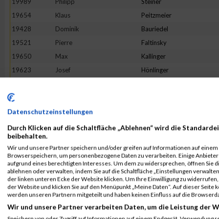
19989
Philipp
Steiner
19654
Klaus
Peitzmeier
19428
Dominik
Bauriedel
19521
Pierre
Faltinsky
19650
Max
Kallinger
19623
Josef
Hönlinger
19948
Andre
Schöne
19513
Mohammed
El-Amrani
19660
Adrian
Keine
Datenschutzeinstellungen
19467
Oliver
Brutschy
Durch Klicken auf die Schaltfläche „Ablehnen“ wird die Standardei
beibehalten.
19479
Ulrich
Schönemann
Wir und unsere Partner speichern und/oder greifen auf Informationen auf einem G
19794
Dino
Morelli
Browserspeichern, um personenbezogene Daten zu verarbeiten. Einige Anbiete
aufgrund eines berechtigten Interesses. Um dem zu widersprechen, öffnen Sie die
19526
Michael
Fink
ablehnen oder verwalten, indem Sie auf die Schaltfläche „Einstellungen verwalten“
der linken unteren Ecke der Website klicken. Um Ihre Einwilligung zu widerrufen, 
19544
Klaus
Gasteiger
der Website und klicken Sie auf den Menüpunkt „Meine Daten“. Auf dieser Seite 
20084
Marco
Zielske
werden unseren Partnern mitgeteilt und haben keinen Einfluss auf die Browserd
Wir und unsere Partner verarbeiten Daten, um die Leistung der W
19642
Michael
Jaumann
Speichern von oder Zugriff auf Informationen auf einem Endgerät. Verwendung r