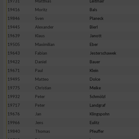
19731
Matthias
Leitmair
19416
Moritz
Bals
Erstellung von Profilen zur Personalisierung von Inhalten
19846
Sven
Planeck
19445
Alexander
Bierl
Verwendung von Profilen zur Auswahl personalisierter Inhalte
19639
Klaus
Janott
19505
Maximilian
Eber
Messung der Werbeleistung
19643
Fabian
Jesterschawek
19422
Daniel
Bauer
Messung der Performance von Inhalten
19671
Paul
Klein
19495
Matteo
Dolce
Analyse von Zielgruppen durch Statistiken oder Kombinatione
19775
Christian
Meike
verschiedenen Quellen
19932
Peter
Schmölzl
19717
Peter
Landgraf
Entwicklung und Verbesserung der Angebote
19676
Jan
Klingspohn
19966
Jens
Eulitz
Verwendung reduzierter Daten zur Auswahl von Inhalten
19840
Thomas
Pfeuffer