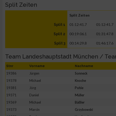
Split Zeiten
Split Zeiten
01:12:41.7
01:12:41.7
Split 1
00:19:06.1
01:31:47.8
Split 2
00:14:29.8
01:46:17.6
Split 3
Team Landeshauptstadt München / Te
Stnr
Vorname
Nachname
19386
Jürgen
Sonneck
19378
Michael
Knoche
19381
Jörg
Pohle
19371
Daniel
Müller
19369
Michael
Bäßler
19373
Marcin
Grzybowski