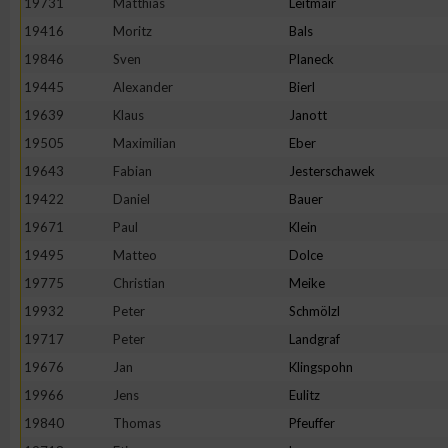
19731
Matthias
Leitmair
19416
Moritz
Bals
Erstellung von Profilen zur Personalisierung von Inhalten
19846
Sven
Planeck
19445
Alexander
Bierl
Verwendung von Profilen zur Auswahl personalisierter Inhalte
19639
Klaus
Janott
19505
Maximilian
Eber
Messung der Werbeleistung
19643
Fabian
Jesterschawek
19422
Daniel
Bauer
Messung der Performance von Inhalten
19671
Paul
Klein
19495
Matteo
Dolce
Analyse von Zielgruppen durch Statistiken oder Kombinatione
19775
Christian
Meike
verschiedenen Quellen
19932
Peter
Schmölzl
19717
Peter
Landgraf
Entwicklung und Verbesserung der Angebote
19676
Jan
Klingspohn
19966
Jens
Eulitz
Verwendung reduzierter Daten zur Auswahl von Inhalten
19840
Thomas
Pfeuffer