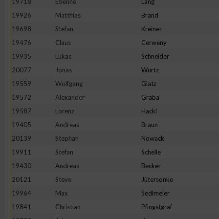
19718
Etienne
Lang
IAB-Besonderheiten:
19926
Matthias
Brand
Verwendung genauer Standortdaten
19698
Stefan
Kreiner
19476
Claus
Cerweny
Geräte anhand von aktiv angeforderten Informationen identifi
19935
Lukas
Schneider
20077
Jonas
Wurtz
Nicht-IAB-Verarbeitungszwecke:
19559
Wolfgang
Glatz
Notwendig
19572
Alexander
Graba
19587
Lorenz
Hackl
19405
Andreas
Braun
Performance
20139
Stephan
Nowack
19911
Stefan
Schelle
Funktional
19430
Andreas
Becker
20121
Steve
Jütersonke
Werbung
19964
Max
Sedlmeier
19841
Christian
Pfingstgraf