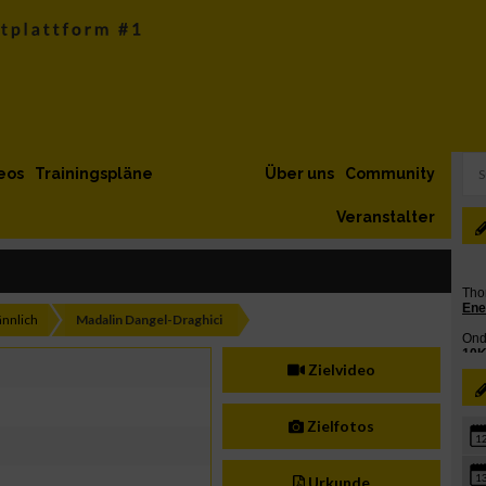
eos
Trainingspläne
Über uns
Community
Veranstalter
nnlich
Madalin Dangel-Draghici
Zielvideo
Zielfotos
1
1
Urkunde