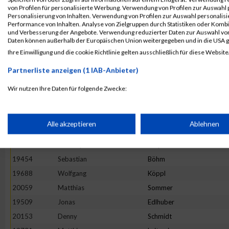
19868
Dirk
Riedel
von Profilen für personalisierte Werbung. Verwendung von Profilen zur Auswahl p
19857
Oliver-Kersten
Raab
Personalisierung von Inhalten. Verwendung von Profilen zur Auswahl personalis
Performance von Inhalten. Analyse von Zielgruppen durch Statistiken oder Komb
19626
Roland
Hösl
und Verbesserung der Angebote. Verwendung reduzierter Daten zur Auswahl von
Daten können außerhalb der Europäischen Union weitergegeben und in die USA 
19463
Christoph
Breitner
Ihre Einwilligung und die cookie Richtlinie gelten ausschließlich für diese Website
19813
Andreas
Naumann
Partnerliste anzeigen (1 IAB-Anbieter)
19621
Volker
Hohnke
19581
Uwe
Gruber
Wir nutzen Ihre Daten für folgende Zwecke:
IAB-Verarbeitungszwecke:
20134
Julian
Mayer
20138
Florian
Nöther
Speichern von oder Zugriff auf Informationen auf einem Endge
Alle akzeptieren
Ablehnen
20125
Christian
Klee
19782
Christoph
Meyer
Verwendung reduzierter Daten zur Auswahl von Werbeanzeige
19454
Sebastian
Böhm
19688
Wolfgang
Köppl
Erstellung von Profilen für personalisierte Werbung
20059
Matthias
Sommer
19509
Jonas
Edlhuber
20153
Denny
Schmidt
Verwendung von Profilen zur Auswahl personalisierter Werbun