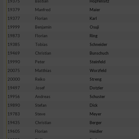
19375
Bastian
Hopfensitz
19379
Manfred
Maier
19377
Florian
Karl
19999
Benjamin
Osuji
19873
Florian
Ring
19385
Tobias
Schneider
19469
Christian
Bunschuch
19990
Peter
Steinfeld
20075
Matthias
Worzfeld
20000
Reiko
Streng
19497
Josef
Dotzler
19956
Andreas
Schuster
19890
Stefan
Dick
19783
Steve
Meyer
19435
Christian
Berger
19605
Florian
Heidler