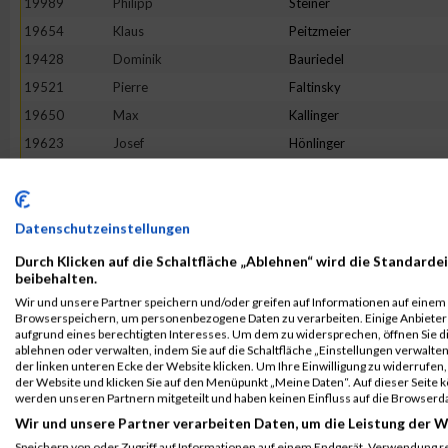
19989
Philipp
Steiner
19654
Klaus
Peitzmeier
19428
Dominik
Bauriedel
19521
Pierre
Faltinsky
19650
Max
Kallinger
19623
Josef
Hönlinger
19948
Andre
Schöne
19513
Mohammed
El-Amrani
19660
Adrian
Keine
Datenschutzeinstellungen
19467
Oliver
Brutschy
Durch Klicken auf die Schaltfläche „Ablehnen“ wird die Standardei
beibehalten.
19479
Ulrich
Schönemann
Wir und unsere Partner speichern und/oder greifen auf Informationen auf einem G
19794
Dino
Morelli
Browserspeichern, um personenbezogene Daten zu verarbeiten. Einige Anbiete
aufgrund eines berechtigten Interesses. Um dem zu widersprechen, öffnen Sie die
19526
Michael
Fink
ablehnen oder verwalten, indem Sie auf die Schaltfläche „Einstellungen verwalten“
der linken unteren Ecke der Website klicken. Um Ihre Einwilligung zu widerrufen, 
19544
Klaus
Gasteiger
der Website und klicken Sie auf den Menüpunkt „Meine Daten“. Auf dieser Seite 
20084
Marco
Zielske
werden unseren Partnern mitgeteilt und haben keinen Einfluss auf die Browserd
Wir und unsere Partner verarbeiten Daten, um die Leistung der W
19642
Michael
Jaumann
Speichern von oder Zugriff auf Informationen auf einem Endgerät. Verwendung r