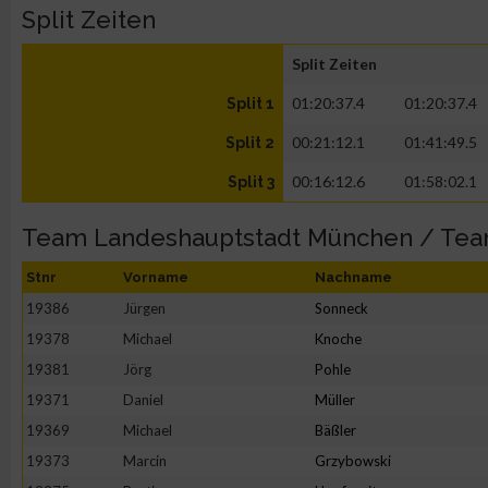
Split Zeiten
Split Zeiten
01:20:37.4
01:20:37.4
Split 1
00:21:12.1
01:41:49.5
Split 2
00:16:12.6
01:58:02.1
Split 3
Team Landeshauptstadt München / Te
Stnr
Vorname
Nachname
19386
Jürgen
Sonneck
19378
Michael
Knoche
19381
Jörg
Pohle
19371
Daniel
Müller
19369
Michael
Bäßler
19373
Marcin
Grzybowski