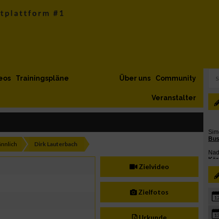
eos
Trainingspläne
Über uns
Community
Veranstalter
nnlich
Dirk Lauterbach
Zielvideo
Zielfotos
1
1
Urkunde