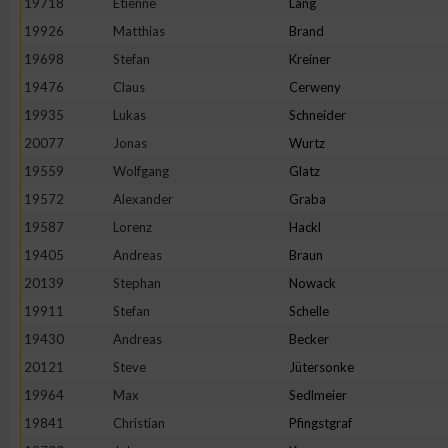
19718
Etienne
Lang
IAB-Besonderheiten:
19926
Matthias
Brand
Verwendung genauer Standortdaten
19698
Stefan
Kreiner
19476
Claus
Cerweny
Geräte anhand von aktiv angeforderten Informationen identifi
19935
Lukas
Schneider
20077
Jonas
Wurtz
Nicht-IAB-Verarbeitungszwecke:
19559
Wolfgang
Glatz
Notwendig
19572
Alexander
Graba
19587
Lorenz
Hackl
19405
Andreas
Braun
Performance
20139
Stephan
Nowack
19911
Stefan
Schelle
Funktional
19430
Andreas
Becker
20121
Steve
Jütersonke
Werbung
19964
Max
Sedlmeier
19841
Christian
Pfingstgraf