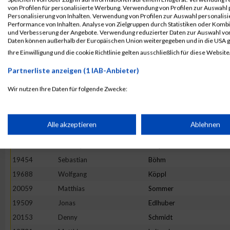
19868
Dirk
Riedel
von Profilen für personalisierte Werbung. Verwendung von Profilen zur Auswahl p
19857
Oliver-Kersten
Raab
Personalisierung von Inhalten. Verwendung von Profilen zur Auswahl personalis
Performance von Inhalten. Analyse von Zielgruppen durch Statistiken oder Komb
19626
Roland
Hösl
und Verbesserung der Angebote. Verwendung reduzierter Daten zur Auswahl von
Daten können außerhalb der Europäischen Union weitergegeben und in die USA 
19463
Christoph
Breitner
Ihre Einwilligung und die cookie Richtlinie gelten ausschließlich für diese Website
19813
Andreas
Naumann
Partnerliste anzeigen (1 IAB-Anbieter)
19621
Volker
Hohnke
19581
Uwe
Gruber
Wir nutzen Ihre Daten für folgende Zwecke:
IAB-Verarbeitungszwecke:
20134
Julian
Mayer
20138
Florian
Nöther
Speichern von oder Zugriff auf Informationen auf einem Endge
Alle akzeptieren
Ablehnen
20125
Christian
Klee
19782
Christoph
Meyer
Verwendung reduzierter Daten zur Auswahl von Werbeanzeige
19454
Sebastian
Böhm
19688
Wolfgang
Köppl
Erstellung von Profilen für personalisierte Werbung
20059
Matthias
Sommer
19509
Jonas
Edlhuber
20153
Denny
Schmidt
Verwendung von Profilen zur Auswahl personalisierter Werbun