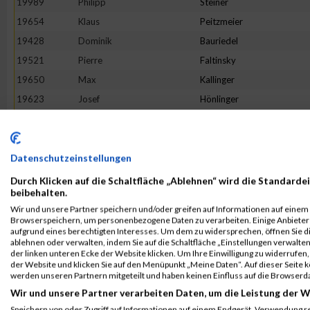
19989
Philipp
Steiner
19654
Klaus
Peitzmeier
19428
Dominik
Bauriedel
19521
Pierre
Faltinsky
19650
Max
Kallinger
19623
Josef
Hönlinger
19948
Andre
Schöne
19513
Mohammed
El-Amrani
19660
Adrian
Keine
Datenschutzeinstellungen
19467
Oliver
Brutschy
Durch Klicken auf die Schaltfläche „Ablehnen“ wird die Standardei
beibehalten.
19479
Ulrich
Schönemann
Wir und unsere Partner speichern und/oder greifen auf Informationen auf einem G
19794
Dino
Morelli
Browserspeichern, um personenbezogene Daten zu verarbeiten. Einige Anbiete
aufgrund eines berechtigten Interesses. Um dem zu widersprechen, öffnen Sie die
19526
Michael
Fink
ablehnen oder verwalten, indem Sie auf die Schaltfläche „Einstellungen verwalten“
der linken unteren Ecke der Website klicken. Um Ihre Einwilligung zu widerrufen, 
19544
Klaus
Gasteiger
der Website und klicken Sie auf den Menüpunkt „Meine Daten“. Auf dieser Seite 
20084
Marco
Zielske
werden unseren Partnern mitgeteilt und haben keinen Einfluss auf die Browserd
Wir und unsere Partner verarbeiten Daten, um die Leistung der W
19642
Michael
Jaumann
Speichern von oder Zugriff auf Informationen auf einem Endgerät. Verwendung r