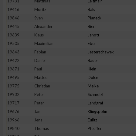
19731
Matthias
Leitmair
19416
Moritz
Bals
Erstellung von Profilen zur Personalisierung von Inhalten
19846
Sven
Planeck
19445
Alexander
Bierl
Verwendung von Profilen zur Auswahl personalisierter Inhalte
19639
Klaus
Janott
19505
Maximilian
Eber
Messung der Werbeleistung
19643
Fabian
Jesterschawek
19422
Daniel
Bauer
Messung der Performance von Inhalten
19671
Paul
Klein
19495
Matteo
Dolce
Analyse von Zielgruppen durch Statistiken oder Kombinatione
19775
Christian
Meike
verschiedenen Quellen
19932
Peter
Schmölzl
19717
Peter
Landgraf
Entwicklung und Verbesserung der Angebote
19676
Jan
Klingspohn
19966
Jens
Eulitz
Verwendung reduzierter Daten zur Auswahl von Inhalten
19840
Thomas
Pfeuffer