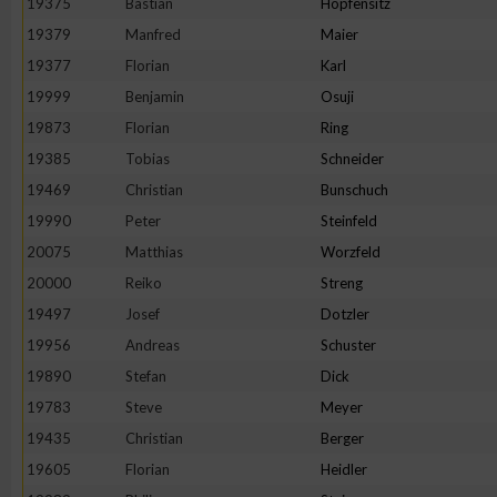
19375
Bastian
Hopfensitz
19379
Manfred
Maier
19377
Florian
Karl
19999
Benjamin
Osuji
19873
Florian
Ring
19385
Tobias
Schneider
19469
Christian
Bunschuch
19990
Peter
Steinfeld
20075
Matthias
Worzfeld
20000
Reiko
Streng
19497
Josef
Dotzler
19956
Andreas
Schuster
19890
Stefan
Dick
19783
Steve
Meyer
19435
Christian
Berger
19605
Florian
Heidler