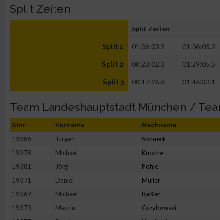
Split Zeiten
Split Zeiten
01:06:03.2
01:06:03.2
Split 1
00:23:02.3
01:29:05.5
Split 2
00:17:26.6
01:46:32.1
Split 3
Team Landeshauptstadt München / Te
Stnr
Vorname
Nachname
19386
Jürgen
Sonneck
19378
Michael
Knoche
19381
Jörg
Pohle
19371
Daniel
Müller
19369
Michael
Bäßler
19373
Marcin
Grzybowski