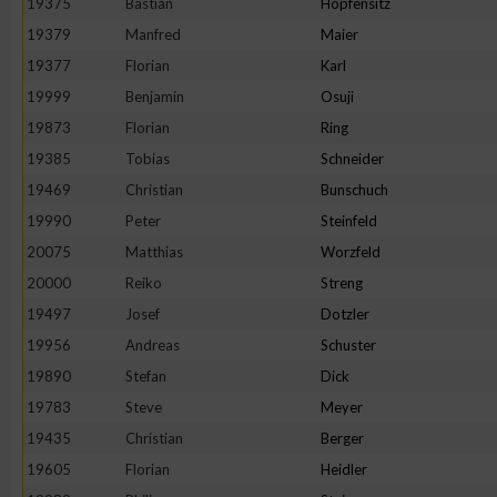
19375
Bastian
Hopfensitz
19379
Manfred
Maier
19377
Florian
Karl
19999
Benjamin
Osuji
19873
Florian
Ring
19385
Tobias
Schneider
19469
Christian
Bunschuch
19990
Peter
Steinfeld
20075
Matthias
Worzfeld
20000
Reiko
Streng
19497
Josef
Dotzler
19956
Andreas
Schuster
19890
Stefan
Dick
19783
Steve
Meyer
19435
Christian
Berger
19605
Florian
Heidler