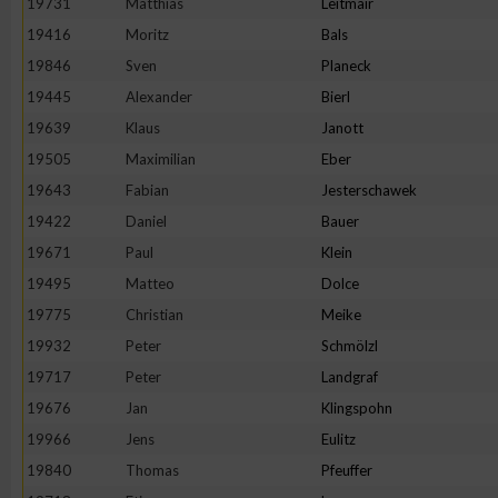
19731
Matthias
Leitmair
19416
Moritz
Bals
Erstellung von Profilen zur Personalisierung von Inhalten
19846
Sven
Planeck
19445
Alexander
Bierl
Verwendung von Profilen zur Auswahl personalisierter Inhalte
19639
Klaus
Janott
19505
Maximilian
Eber
Messung der Werbeleistung
19643
Fabian
Jesterschawek
19422
Daniel
Bauer
Messung der Performance von Inhalten
19671
Paul
Klein
19495
Matteo
Dolce
Analyse von Zielgruppen durch Statistiken oder Kombinatione
19775
Christian
Meike
verschiedenen Quellen
19932
Peter
Schmölzl
19717
Peter
Landgraf
Entwicklung und Verbesserung der Angebote
19676
Jan
Klingspohn
19966
Jens
Eulitz
Verwendung reduzierter Daten zur Auswahl von Inhalten
19840
Thomas
Pfeuffer