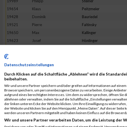
19989
Philipp
Steiner
19654
Klaus
Peitzmeier
19428
Dominik
Bauriedel
19521
Pierre
Faltinsky
19650
Max
Kallinger
19623
Josef
Hönlinger
19948
Andre
Schöne
19513
Mohammed
El-Amrani
19660
Adrian
Keine
Datenschutzeinstellungen
19467
Oliver
Brutschy
Durch Klicken auf die Schaltfläche „Ablehnen“ wird die Standardei
beibehalten.
19479
Ulrich
Schönemann
Wir und unsere Partner speichern und/oder greifen auf Informationen auf einem G
19794
Dino
Morelli
Browserspeichern, um personenbezogene Daten zu verarbeiten. Einige Anbiete
aufgrund eines berechtigten Interesses. Um dem zu widersprechen, öffnen Sie die
19526
Michael
Fink
ablehnen oder verwalten, indem Sie auf die Schaltfläche „Einstellungen verwalten“
der linken unteren Ecke der Website klicken. Um Ihre Einwilligung zu widerrufen, 
19544
Klaus
Gasteiger
der Website und klicken Sie auf den Menüpunkt „Meine Daten“. Auf dieser Seite 
20084
Marco
Zielske
werden unseren Partnern mitgeteilt und haben keinen Einfluss auf die Browserd
Wir und unsere Partner verarbeiten Daten, um die Leistung der W
19642
Michael
Jaumann
Speichern von oder Zugriff auf Informationen auf einem Endgerät. Verwendung r