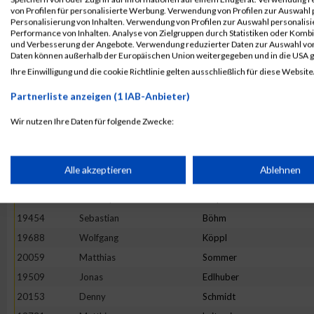
19868
Dirk
Riedel
von Profilen für personalisierte Werbung. Verwendung von Profilen zur Auswahl p
19857
Oliver-Kersten
Raab
Personalisierung von Inhalten. Verwendung von Profilen zur Auswahl personalis
Performance von Inhalten. Analyse von Zielgruppen durch Statistiken oder Komb
19626
Roland
Hösl
und Verbesserung der Angebote. Verwendung reduzierter Daten zur Auswahl von
Daten können außerhalb der Europäischen Union weitergegeben und in die USA 
19463
Christoph
Breitner
Ihre Einwilligung und die cookie Richtlinie gelten ausschließlich für diese Website
19813
Andreas
Naumann
Partnerliste anzeigen (1 IAB-Anbieter)
19621
Volker
Hohnke
19581
Uwe
Gruber
Wir nutzen Ihre Daten für folgende Zwecke:
IAB-Verarbeitungszwecke:
20134
Julian
Mayer
20138
Florian
Nöther
Speichern von oder Zugriff auf Informationen auf einem Endge
Alle akzeptieren
Ablehnen
20125
Christian
Klee
19782
Christoph
Meyer
Verwendung reduzierter Daten zur Auswahl von Werbeanzeige
19454
Sebastian
Böhm
19688
Wolfgang
Köppl
Erstellung von Profilen für personalisierte Werbung
20059
Matthias
Sommer
19509
Jonas
Edlhuber
20153
Denny
Schmidt
Verwendung von Profilen zur Auswahl personalisierter Werbun