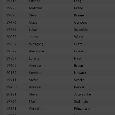
19718
Etienne
Lang
IAB-Besonderheiten:
19926
Matthias
Brand
Verwendung genauer Standortdaten
19698
Stefan
Kreiner
19476
Claus
Cerweny
Geräte anhand von aktiv angeforderten Informationen identifi
19935
Lukas
Schneider
20077
Jonas
Wurtz
Nicht-IAB-Verarbeitungszwecke:
19559
Wolfgang
Glatz
Notwendig
19572
Alexander
Graba
19587
Lorenz
Hackl
19405
Andreas
Braun
Performance
20139
Stephan
Nowack
19911
Stefan
Schelle
Funktional
19430
Andreas
Becker
20121
Steve
Jütersonke
Werbung
19964
Max
Sedlmeier
19841
Christian
Pfingstgraf