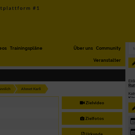
eos
Trainingspläne
Über uns
Community
Veranstalter
nnlich
Ahmet Karli
Zielvideo
Zielfotos
1
1
Urkunde