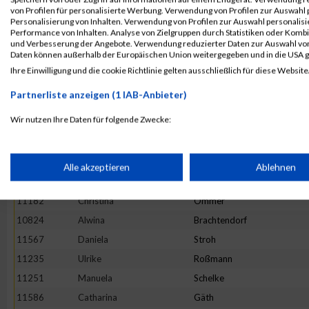
11419
Tamara
Reinwald
von Profilen für personalisierte Werbung. Verwendung von Profilen zur Auswahl p
Personalisierung von Inhalten. Verwendung von Profilen zur Auswahl personalis
11731
Simone
Langen
Performance von Inhalten. Analyse von Zielgruppen durch Statistiken oder Komb
und Verbesserung der Angebote. Verwendung reduzierter Daten zur Auswahl von
11837
Verena
Rensmeyer
Daten können außerhalb der Europäischen Union weitergegeben und in die USA 
11406
Stefanie
Züls
Ihre Einwilligung und die cookie Richtlinie gelten ausschließlich für diese Website
10975
Daniela
Heister
Partnerliste anzeigen (1 IAB-Anbieter)
11252
Jana
Schellhas
Wir nutzen Ihre Daten für folgende Zwecke:
10806
Sarah
Bienert
IAB-Verarbeitungszwecke:
11909
Maria
Topp
10754
Miriam
Gliffe
Speichern von oder Zugriff auf Informationen auf einem Endge
Alle akzeptieren
Ablehnen
11644
Magdalena
Wettberg
11182
Christina
Ommer
Verwendung reduzierter Daten zur Auswahl von Werbeanzeige
10824
Alwina
Brachtendorf
11567
Daniela
Stroh
Erstellung von Profilen für personalisierte Werbung
11235
Ulrike
Roßmann
11251
Manuela
Schelke
Verwendung von Profilen zur Auswahl personalisierter Werbun
11586
Catharina
Gäth