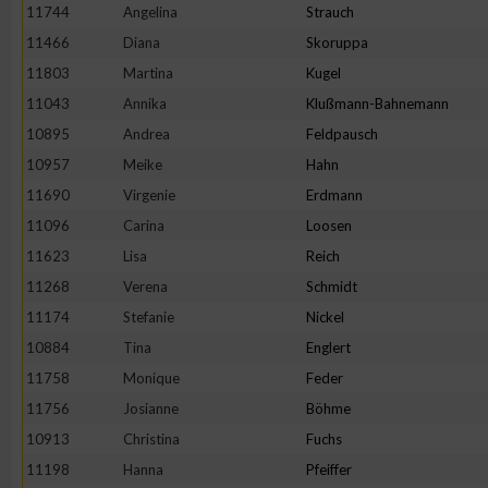
11744
Angelina
Strauch
Erstellung von Profilen zur Personalisierung von Inhalten
11466
Diana
Skoruppa
11803
Martina
Kugel
11043
Annika
Klußmann-Bahnemann
Verwendung von Profilen zur Auswahl personalisierter Inhalte
10895
Andrea
Feldpausch
10957
Meike
Hahn
Messung der Werbeleistung
11690
Virgenie
Erdmann
11096
Carina
Loosen
Messung der Performance von Inhalten
11623
Lisa
Reich
11268
Verena
Schmidt
Analyse von Zielgruppen durch Statistiken oder Kombinatione
11174
Stefanie
Nickel
verschiedenen Quellen
10884
Tina
Englert
11758
Monique
Feder
Entwicklung und Verbesserung der Angebote
11756
Josianne
Böhme
10913
Christina
Fuchs
Verwendung reduzierter Daten zur Auswahl von Inhalten
11198
Hanna
Pfeiffer