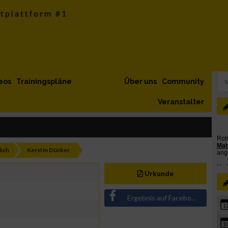
eos
Trainingspläne
Über uns
Community
Veranstalter
ich
Kerstin Dücker
Urkunde
Ergebnis auf Facebook teilen
1
1