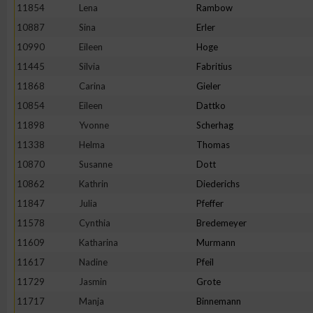
IAB-Besonderheiten:
11854
Lena
Rambow
10887
Sina
Erler
Verwendung genauer Standortdaten
10990
Eileen
Hoge
11445
Silvia
Fabritius
Geräte anhand von aktiv angeforderten Informationen identifi
11868
Carina
Gieler
10854
Eileen
Dattko
Nicht-IAB-Verarbeitungszwecke:
11898
Yvonne
Scherhag
Notwendig
11338
Helma
Thomas
10870
Susanne
Dott
Performance
10862
Kathrin
Diederichs
11847
Julia
Pfeffer
Funktional
11578
Cynthia
Bredemeyer
11609
Katharina
Murmann
11617
Nadine
Pfeil
Werbung
11729
Jasmin
Grote
11717
Manja
Binnemann