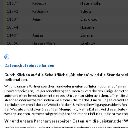
11177
Rebecca
Nisters-Jahn
11742
Katharina
Schötz
11187
Jenny
Ostrowski
10944
--
Noname
11407
Janina
Zwiener
10950
Hannah Marie
Gueffroy
11719
Christina
Bußmer
11799
Sophia
Speßhardt
Datenschutzeinstellungen
11374
Ulli Katharina
Welling
Durch Klicken auf die Schaltfläche „Ablehnen“ wird die Standardei
11583
Latifa
Fatai
beibehalten.
11296
Sara
Schwöppe
Wir und unsere Partner speichern und/oder greifen auf Informationen auf einem G
Browserspeichern, um personenbezogene Daten zu verarbeiten. Einige Anbiete
11447
Katharina
Haase
aufgrund eines berechtigten Interesses. Um dem zu widersprechen, öffnen Sie die
11271
Christine
Schmitt
ablehnen oder verwalten, indem Sie auf die Schaltfläche „Einstellungen verwalten“
der linken unteren Ecke der Website klicken. Um Ihre Einwilligung zu widerrufen, 
10998
Annika
Hügle
der Website und klicken Sie auf den Menüpunkt „Meine Daten“. Auf dieser Seite 
werden unseren Partnern mitgeteilt und haben keinen Einfluss auf die Browserd
11132
Jessica
Menze-Möckel
Wir und unsere Partner verarbeiten Daten, um die Leistung der W
11521
Julia
Bosse
Speichern von oder Zugriff auf Informationen auf einem Endgerät. Verwendung r