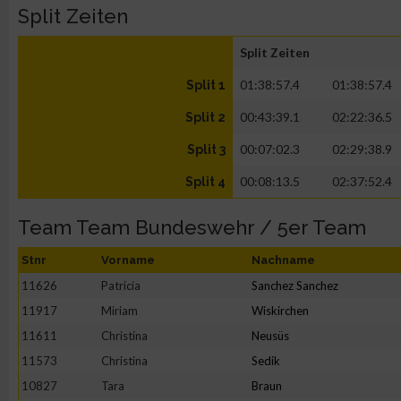
Split Zeiten
Split Zeiten
01:38:57.4
01:38:57.4
Split 1
00:43:39.1
02:22:36.5
Split 2
00:07:02.3
02:29:38.9
Split 3
00:08:13.5
02:37:52.4
Split 4
Team Team Bundeswehr / 5er Team
Stnr
Vorname
Nachname
11626
Patricia
Sanchez Sanchez
11917
Miriam
Wiskirchen
11611
Christina
Neusüs
11573
Christina
Sedik
10827
Tara
Braun