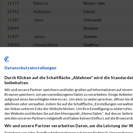
11177
Rebecca
Nisters-Jahn
11742
Katharina
Schötz
11187
Jenny
Ostrowski
10944
--
Noname
11407
Janina
Zwiener
10950
Hannah Marie
Gueffroy
11719
Christina
Bußmer
11799
Sophia
Speßhardt
Datenschutzeinstellungen
11374
Ulli Katharina
Welling
Durch Klicken auf die Schaltfläche „Ablehnen“ wird die Standardei
11583
Latifa
Fatai
beibehalten.
11296
Sara
Schwöppe
Wir und unsere Partner speichern und/oder greifen auf Informationen auf einem G
Browserspeichern, um personenbezogene Daten zu verarbeiten. Einige Anbiete
11447
Katharina
Haase
aufgrund eines berechtigten Interesses. Um dem zu widersprechen, öffnen Sie die
11271
Christine
Schmitt
ablehnen oder verwalten, indem Sie auf die Schaltfläche „Einstellungen verwalten“
der linken unteren Ecke der Website klicken. Um Ihre Einwilligung zu widerrufen, 
10998
Annika
Hügle
der Website und klicken Sie auf den Menüpunkt „Meine Daten“. Auf dieser Seite 
werden unseren Partnern mitgeteilt und haben keinen Einfluss auf die Browserd
11132
Jessica
Menze-Möckel
Wir und unsere Partner verarbeiten Daten, um die Leistung der W
11521
Julia
Bosse
Speichern von oder Zugriff auf Informationen auf einem Endgerät. Verwendung r