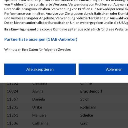
11419
Tamara
Reinwald
von Profilen für personalisierte Werbung. Verwendung von Profilen zur Auswahl p
Personalisierung von Inhalten. Verwendung von Profilen zur Auswahl personalis
11731
Simone
Langen
Performance von Inhalten. Analyse von Zielgruppen durch Statistiken oder Komb
und Verbesserung der Angebote. Verwendung reduzierter Daten zur Auswahl von
11837
Verena
Rensmeyer
Daten können außerhalb der Europäischen Union weitergegeben und in die USA 
11406
Stefanie
Züls
Ihre Einwilligung und die cookie Richtlinie gelten ausschließlich für diese Website
10975
Daniela
Heister
Partnerliste anzeigen (1 IAB-Anbieter)
11252
Jana
Schellhas
Wir nutzen Ihre Daten für folgende Zwecke:
10806
Sarah
Bienert
IAB-Verarbeitungszwecke:
11909
Maria
Topp
10754
Miriam
Gliffe
Speichern von oder Zugriff auf Informationen auf einem Endge
Alle akzeptieren
Ablehnen
11644
Magdalena
Wettberg
11182
Christina
Ommer
Verwendung reduzierter Daten zur Auswahl von Werbeanzeige
10824
Alwina
Brachtendorf
11567
Daniela
Stroh
Erstellung von Profilen für personalisierte Werbung
11235
Ulrike
Roßmann
11251
Manuela
Schelke
Verwendung von Profilen zur Auswahl personalisierter Werbun
11586
Catharina
Gäth