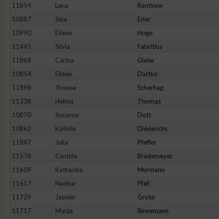
IAB-Besonderheiten:
11854
Lena
Rambow
10887
Sina
Erler
Verwendung genauer Standortdaten
10990
Eileen
Hoge
11445
Silvia
Fabritius
Geräte anhand von aktiv angeforderten Informationen identifi
11868
Carina
Gieler
10854
Eileen
Dattko
Nicht-IAB-Verarbeitungszwecke:
11898
Yvonne
Scherhag
Notwendig
11338
Helma
Thomas
10870
Susanne
Dott
Performance
10862
Kathrin
Diederichs
11847
Julia
Pfeffer
Funktional
11578
Cynthia
Bredemeyer
11609
Katharina
Murmann
11617
Nadine
Pfeil
Werbung
11729
Jasmin
Grote
11717
Manja
Binnemann