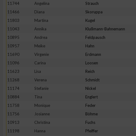
11744
Angelina
Strauch
Erstellung von Profilen zur Personalisierung von Inhalten
11466
Diana
Skoruppa
11803
Martina
Kugel
11043
Annika
Klußmann-Bahnemann
Verwendung von Profilen zur Auswahl personalisierter Inhalte
10895
Andrea
Feldpausch
10957
Meike
Hahn
Messung der Werbeleistung
11690
Virgenie
Erdmann
11096
Carina
Loosen
Messung der Performance von Inhalten
11623
Lisa
Reich
11268
Verena
Schmidt
Analyse von Zielgruppen durch Statistiken oder Kombinatione
11174
Stefanie
Nickel
verschiedenen Quellen
10884
Tina
Englert
11758
Monique
Feder
Entwicklung und Verbesserung der Angebote
11756
Josianne
Böhme
10913
Christina
Fuchs
Verwendung reduzierter Daten zur Auswahl von Inhalten
11198
Hanna
Pfeiffer