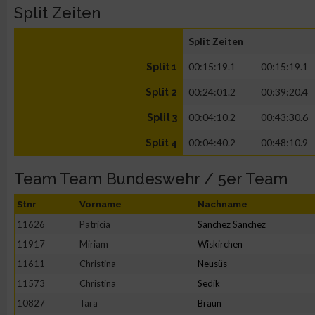
Split Zeiten
Split Zeiten
00:15:19.1
00:15:19.1
Split 1
00:24:01.2
00:39:20.4
Split 2
00:04:10.2
00:43:30.6
Split 3
00:04:40.2
00:48:10.9
Split 4
Team Team Bundeswehr / 5er Team
Stnr
Vorname
Nachname
11626
Patricia
Sanchez Sanchez
11917
Miriam
Wiskirchen
11611
Christina
Neusüs
11573
Christina
Sedik
10827
Tara
Braun