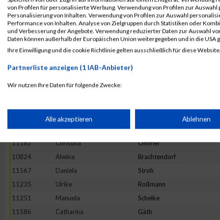
11419
Tamara
Reinwald
von Profilen für personalisierte Werbung. Verwendung von Profilen zur Auswahl p
Personalisierung von Inhalten. Verwendung von Profilen zur Auswahl personalis
11731
Simone
Langen
Performance von Inhalten. Analyse von Zielgruppen durch Statistiken oder Komb
und Verbesserung der Angebote. Verwendung reduzierter Daten zur Auswahl von
11837
Verena
Rensmeyer
Daten können außerhalb der Europäischen Union weitergegeben und in die USA 
11406
Stefanie
Züls
Ihre Einwilligung und die cookie Richtlinie gelten ausschließlich für diese Website
10975
Daniela
Heister
Partnerliste anzeigen (1 IAB-Anbieter)
11252
Jana
Schellhas
Wir nutzen Ihre Daten für folgende Zwecke:
10806
Sarah
Bienert
IAB-Verarbeitungszwecke:
11909
Maria
Topp
10754
Miriam
Gliffe
Speichern von oder Zugriff auf Informationen auf einem Endge
Alle akzeptieren
Ablehnen
11644
Magdalena
Wettberg
11182
Christina
Ommer
Verwendung reduzierter Daten zur Auswahl von Werbeanzeige
10824
Alwina
Brachtendorf
11567
Daniela
Stroh
Erstellung von Profilen für personalisierte Werbung
11235
Ulrike
Roßmann
11251
Manuela
Schelke
Verwendung von Profilen zur Auswahl personalisierter Werbun
11586
Catharina
Gäth