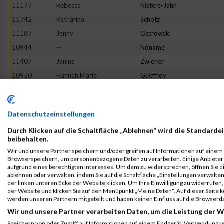
11177
Rebecca
Nisters-Jahn
11742
Katharina
Schötz
11187
Jenny
Ostrowski
10944
--
Noname
11407
Janina
Zwiener
10950
Hannah Marie
Gueffroy
11719
Christina
Bußmer
11799
Sophia
Speßhardt
Datenschutzeinstellungen
11374
Ulli Katharina
Welling
Durch Klicken auf die Schaltfläche „Ablehnen“ wird die Standardei
11583
Latifa
Fatai
beibehalten.
11296
Sara
Schwöppe
Wir und unsere Partner speichern und/oder greifen auf Informationen auf einem G
Browserspeichern, um personenbezogene Daten zu verarbeiten. Einige Anbiete
11447
Katharina
Haase
aufgrund eines berechtigten Interesses. Um dem zu widersprechen, öffnen Sie die
11271
Christine
Schmitt
ablehnen oder verwalten, indem Sie auf die Schaltfläche „Einstellungen verwalten“
der linken unteren Ecke der Website klicken. Um Ihre Einwilligung zu widerrufen, 
10998
Annika
Hügle
der Website und klicken Sie auf den Menüpunkt „Meine Daten“. Auf dieser Seite 
werden unseren Partnern mitgeteilt und haben keinen Einfluss auf die Browserd
11132
Jessica
Menze-Möckel
Wir und unsere Partner verarbeiten Daten, um die Leistung der W
11521
Julia
Bosse
Speichern von oder Zugriff auf Informationen auf einem Endgerät. Verwendung r