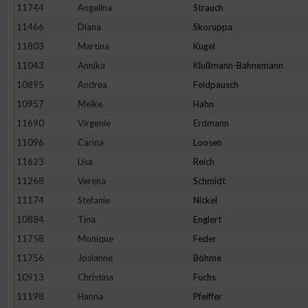
11744
Angelina
Strauch
Erstellung von Profilen zur Personalisierung von Inhalten
11466
Diana
Skoruppa
11803
Martina
Kugel
11043
Annika
Klußmann-Bahnemann
Verwendung von Profilen zur Auswahl personalisierter Inhalte
10895
Andrea
Feldpausch
10957
Meike
Hahn
Messung der Werbeleistung
11690
Virgenie
Erdmann
11096
Carina
Loosen
Messung der Performance von Inhalten
11623
Lisa
Reich
11268
Verena
Schmidt
Analyse von Zielgruppen durch Statistiken oder Kombinatione
11174
Stefanie
Nickel
verschiedenen Quellen
10884
Tina
Englert
11758
Monique
Feder
Entwicklung und Verbesserung der Angebote
11756
Josianne
Böhme
10913
Christina
Fuchs
Verwendung reduzierter Daten zur Auswahl von Inhalten
11198
Hanna
Pfeiffer