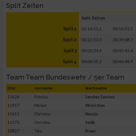
Split Zeiten
Split Zeiten
00:16:55.1
00:16:55.1
Split 1
00:22:13.5
00:39:08.7
Split 2
00:03:34.9
00:42:43.6
Split 3
00:04:05.2
00:46:48.9
Split 4
Team Team Bundeswehr / 5er Team
Stnr
Vorname
Nachname
11626
Patricia
Sanchez Sanchez
11917
Miriam
Wiskirchen
11611
Christina
Neusüs
11573
Christina
Sedik
10827
Tara
Braun