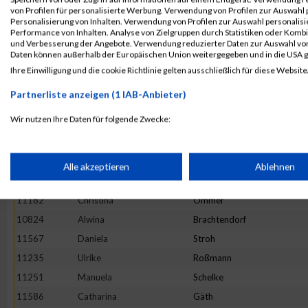
11419
Tamara
Reinwald
von Profilen für personalisierte Werbung. Verwendung von Profilen zur Auswahl p
Personalisierung von Inhalten. Verwendung von Profilen zur Auswahl personalis
11731
Simone
Langen
Performance von Inhalten. Analyse von Zielgruppen durch Statistiken oder Komb
und Verbesserung der Angebote. Verwendung reduzierter Daten zur Auswahl von
11837
Verena
Rensmeyer
Daten können außerhalb der Europäischen Union weitergegeben und in die USA 
11406
Stefanie
Züls
Ihre Einwilligung und die cookie Richtlinie gelten ausschließlich für diese Website
10975
Daniela
Heister
Partnerliste anzeigen (1 IAB-Anbieter)
11252
Jana
Schellhas
Wir nutzen Ihre Daten für folgende Zwecke:
10806
Sarah
Bienert
IAB-Verarbeitungszwecke:
11909
Maria
Topp
10754
Miriam
Gliffe
Speichern von oder Zugriff auf Informationen auf einem Endge
Alle akzeptieren
Ablehnen
11644
Magdalena
Wettberg
11182
Christina
Ommer
Verwendung reduzierter Daten zur Auswahl von Werbeanzeige
10824
Alwina
Brachtendorf
11567
Daniela
Stroh
Erstellung von Profilen für personalisierte Werbung
11235
Ulrike
Roßmann
11251
Manuela
Schelke
Verwendung von Profilen zur Auswahl personalisierter Werbun
11586
Catharina
Gäth