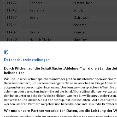
11177
Rebecca
Nisters-Jahn
11742
Katharina
Schötz
11187
Jenny
Ostrowski
10944
--
Noname
11407
Janina
Zwiener
10950
Hannah Marie
Gueffroy
11719
Christina
Bußmer
11799
Sophia
Speßhardt
Datenschutzeinstellungen
11374
Ulli Katharina
Welling
Durch Klicken auf die Schaltfläche „Ablehnen“ wird die Standardei
11583
Latifa
Fatai
beibehalten.
11296
Sara
Schwöppe
Wir und unsere Partner speichern und/oder greifen auf Informationen auf einem G
Browserspeichern, um personenbezogene Daten zu verarbeiten. Einige Anbiete
11447
Katharina
Haase
aufgrund eines berechtigten Interesses. Um dem zu widersprechen, öffnen Sie die
11271
Christine
Schmitt
ablehnen oder verwalten, indem Sie auf die Schaltfläche „Einstellungen verwalten“
der linken unteren Ecke der Website klicken. Um Ihre Einwilligung zu widerrufen, 
10998
Annika
Hügle
der Website und klicken Sie auf den Menüpunkt „Meine Daten“. Auf dieser Seite 
werden unseren Partnern mitgeteilt und haben keinen Einfluss auf die Browserd
11132
Jessica
Menze-Möckel
Wir und unsere Partner verarbeiten Daten, um die Leistung der W
11521
Julia
Bosse
Speichern von oder Zugriff auf Informationen auf einem Endgerät. Verwendung r