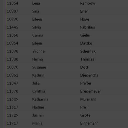
IAB-Besonderheiten:
11854
Lena
Rambow
10887
Sina
Erler
Verwendung genauer Standortdaten
10990
Eileen
Hoge
11445
Silvia
Fabritius
Geräte anhand von aktiv angeforderten Informationen identifi
11868
Carina
Gieler
10854
Eileen
Dattko
Nicht-IAB-Verarbeitungszwecke:
11898
Yvonne
Scherhag
Notwendig
11338
Helma
Thomas
10870
Susanne
Dott
Performance
10862
Kathrin
Diederichs
11847
Julia
Pfeffer
Funktional
11578
Cynthia
Bredemeyer
11609
Katharina
Murmann
11617
Nadine
Pfeil
Werbung
11729
Jasmin
Grote
11717
Manja
Binnemann