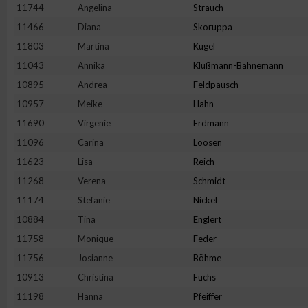
11744
Angelina
Strauch
Erstellung von Profilen zur Personalisierung von Inhalten
11466
Diana
Skoruppa
11803
Martina
Kugel
11043
Annika
Klußmann-Bahnemann
Verwendung von Profilen zur Auswahl personalisierter Inhalte
10895
Andrea
Feldpausch
10957
Meike
Hahn
Messung der Werbeleistung
11690
Virgenie
Erdmann
11096
Carina
Loosen
Messung der Performance von Inhalten
11623
Lisa
Reich
11268
Verena
Schmidt
Analyse von Zielgruppen durch Statistiken oder Kombinatione
11174
Stefanie
Nickel
verschiedenen Quellen
10884
Tina
Englert
11758
Monique
Feder
Entwicklung und Verbesserung der Angebote
11756
Josianne
Böhme
10913
Christina
Fuchs
Verwendung reduzierter Daten zur Auswahl von Inhalten
11198
Hanna
Pfeiffer