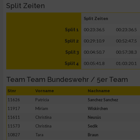
Split Zeiten
Split Zeiten
00:23:36.5
00:23:36.5
Split 1
00:29:10.9
00:52:47.5
Split 2
00:04:50.7
00:57:38.3
Split 3
00:05:41.8
01:03:20.1
Split 4
Team Team Bundeswehr / 5er Team
Stnr
Vorname
Nachname
11626
Patricia
Sanchez Sanchez
11917
Miriam
Wiskirchen
11611
Christina
Neusüs
11573
Christina
Sedik
10827
Tara
Braun