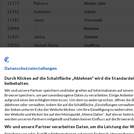
11177
Rebecca
Nisters-Jahn
11742
Katharina
Schötz
11187
Jenny
Ostrowski
10944
--
Noname
11407
Janina
Zwiener
10950
Hannah Marie
Gueffroy
11719
Christina
Bußmer
11799
Sophia
Speßhardt
Datenschutzeinstellungen
11374
Ulli Katharina
Welling
Durch Klicken auf die Schaltfläche „Ablehnen“ wird die Standardei
11583
Latifa
Fatai
beibehalten.
11296
Sara
Schwöppe
Wir und unsere Partner speichern und/oder greifen auf Informationen auf einem G
Browserspeichern, um personenbezogene Daten zu verarbeiten. Einige Anbiete
11447
Katharina
Haase
aufgrund eines berechtigten Interesses. Um dem zu widersprechen, öffnen Sie die
11271
Christine
Schmitt
ablehnen oder verwalten, indem Sie auf die Schaltfläche „Einstellungen verwalten“
der linken unteren Ecke der Website klicken. Um Ihre Einwilligung zu widerrufen, 
10998
Annika
Hügle
der Website und klicken Sie auf den Menüpunkt „Meine Daten“. Auf dieser Seite 
werden unseren Partnern mitgeteilt und haben keinen Einfluss auf die Browserd
11132
Jessica
Menze-Möckel
Wir und unsere Partner verarbeiten Daten, um die Leistung der W
11521
Julia
Bosse
Speichern von oder Zugriff auf Informationen auf einem Endgerät. Verwendung r