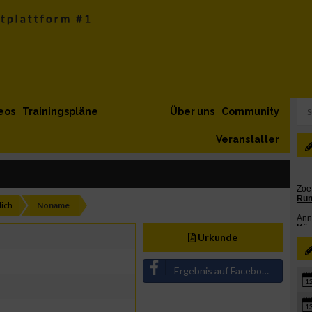
eos
Trainingspläne
Über uns
Community
Veranstalter
ich
Noname
Urkunde
Ergebnis auf Facebook teilen
1
1