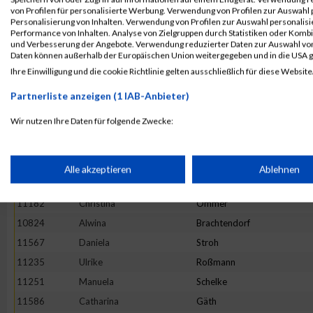
11419
Tamara
Reinwald
von Profilen für personalisierte Werbung. Verwendung von Profilen zur Auswahl p
Personalisierung von Inhalten. Verwendung von Profilen zur Auswahl personalis
11731
Simone
Langen
Performance von Inhalten. Analyse von Zielgruppen durch Statistiken oder Komb
und Verbesserung der Angebote. Verwendung reduzierter Daten zur Auswahl von
11837
Verena
Rensmeyer
Daten können außerhalb der Europäischen Union weitergegeben und in die USA 
11406
Stefanie
Züls
Ihre Einwilligung und die cookie Richtlinie gelten ausschließlich für diese Website
10975
Daniela
Heister
Partnerliste anzeigen (1 IAB-Anbieter)
11252
Jana
Schellhas
Wir nutzen Ihre Daten für folgende Zwecke:
10806
Sarah
Bienert
IAB-Verarbeitungszwecke:
11909
Maria
Topp
10754
Miriam
Gliffe
Speichern von oder Zugriff auf Informationen auf einem Endge
Alle akzeptieren
Ablehnen
11644
Magdalena
Wettberg
11182
Christina
Ommer
Verwendung reduzierter Daten zur Auswahl von Werbeanzeige
10824
Alwina
Brachtendorf
11567
Daniela
Stroh
Erstellung von Profilen für personalisierte Werbung
11235
Ulrike
Roßmann
11251
Manuela
Schelke
Verwendung von Profilen zur Auswahl personalisierter Werbun
11586
Catharina
Gäth