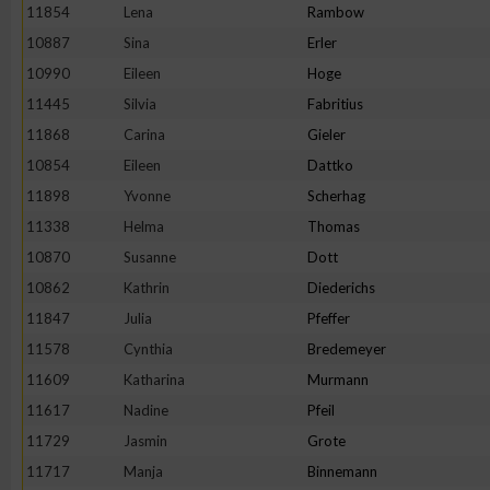
IAB-Besonderheiten:
11854
Lena
Rambow
10887
Sina
Erler
Verwendung genauer Standortdaten
10990
Eileen
Hoge
11445
Silvia
Fabritius
Geräte anhand von aktiv angeforderten Informationen identifi
11868
Carina
Gieler
10854
Eileen
Dattko
Nicht-IAB-Verarbeitungszwecke:
11898
Yvonne
Scherhag
Notwendig
11338
Helma
Thomas
10870
Susanne
Dott
Performance
10862
Kathrin
Diederichs
11847
Julia
Pfeffer
Funktional
11578
Cynthia
Bredemeyer
11609
Katharina
Murmann
11617
Nadine
Pfeil
Werbung
11729
Jasmin
Grote
11717
Manja
Binnemann