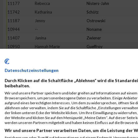
11177
Rebecca
Nisters-Jahn
11742
Katharina
Schötz
11187
Jenny
Ostrowski
10944
--
Noname
11407
Janina
Zwiener
10950
Hannah Marie
Gueffroy
11719
Christina
Bußmer
11799
Sophia
Speßhardt
Datenschutzeinstellungen
11374
Ulli Katharina
Welling
Durch Klicken auf die Schaltfläche „Ablehnen“ wird die Standardei
11583
Latifa
Fatai
beibehalten.
11296
Sara
Schwöppe
Wir und unsere Partner speichern und/oder greifen auf Informationen auf einem G
Browserspeichern, um personenbezogene Daten zu verarbeiten. Einige Anbiete
11447
Katharina
Haase
aufgrund eines berechtigten Interesses. Um dem zu widersprechen, öffnen Sie die
11271
Christine
Schmitt
ablehnen oder verwalten, indem Sie auf die Schaltfläche „Einstellungen verwalten“
der linken unteren Ecke der Website klicken. Um Ihre Einwilligung zu widerrufen, 
10998
Annika
Hügle
der Website und klicken Sie auf den Menüpunkt „Meine Daten“. Auf dieser Seite 
werden unseren Partnern mitgeteilt und haben keinen Einfluss auf die Browserd
11132
Jessica
Menze-Möckel
Wir und unsere Partner verarbeiten Daten, um die Leistung der W
11521
Julia
Bosse
Speichern von oder Zugriff auf Informationen auf einem Endgerät. Verwendung r