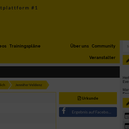
eos
Trainingspläne
Über uns
Community
Veranstalter
ich
Jennifer Veldenz
Urkunde
Ergebnis auf Facebook teilen
1
1