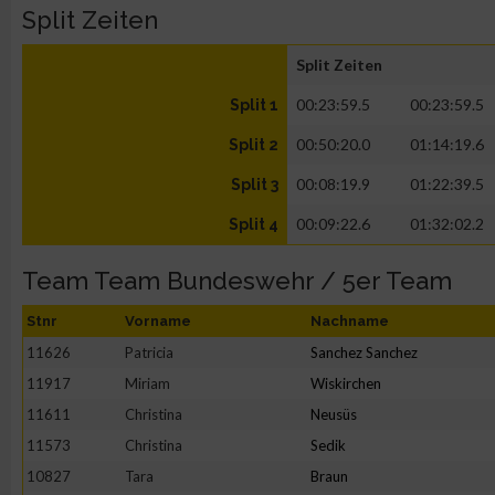
Split Zeiten
Split Zeiten
00:23:59.5
00:23:59.5
Split 1
00:50:20.0
01:14:19.6
Split 2
00:08:19.9
01:22:39.5
Split 3
00:09:22.6
01:32:02.2
Split 4
Team Team Bundeswehr / 5er Team
Stnr
Vorname
Nachname
11626
Patricia
Sanchez Sanchez
11917
Miriam
Wiskirchen
11611
Christina
Neusüs
11573
Christina
Sedik
10827
Tara
Braun