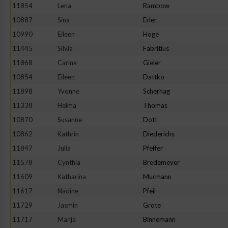
IAB-Besonderheiten:
11854
Lena
Rambow
10887
Sina
Erler
Verwendung genauer Standortdaten
10990
Eileen
Hoge
11445
Silvia
Fabritius
Geräte anhand von aktiv angeforderten Informationen identifi
11868
Carina
Gieler
10854
Eileen
Dattko
Nicht-IAB-Verarbeitungszwecke:
11898
Yvonne
Scherhag
Notwendig
11338
Helma
Thomas
10870
Susanne
Dott
Performance
10862
Kathrin
Diederichs
11847
Julia
Pfeffer
Funktional
11578
Cynthia
Bredemeyer
11609
Katharina
Murmann
11617
Nadine
Pfeil
Werbung
11729
Jasmin
Grote
11717
Manja
Binnemann