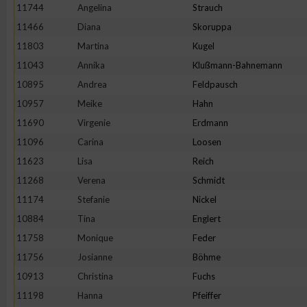
11744
Angelina
Strauch
Erstellung von Profilen zur Personalisierung von Inhalten
11466
Diana
Skoruppa
11803
Martina
Kugel
11043
Annika
Klußmann-Bahnemann
Verwendung von Profilen zur Auswahl personalisierter Inhalte
10895
Andrea
Feldpausch
10957
Meike
Hahn
Messung der Werbeleistung
11690
Virgenie
Erdmann
11096
Carina
Loosen
Messung der Performance von Inhalten
11623
Lisa
Reich
11268
Verena
Schmidt
Analyse von Zielgruppen durch Statistiken oder Kombinatione
11174
Stefanie
Nickel
verschiedenen Quellen
10884
Tina
Englert
11758
Monique
Feder
Entwicklung und Verbesserung der Angebote
11756
Josianne
Böhme
10913
Christina
Fuchs
Verwendung reduzierter Daten zur Auswahl von Inhalten
11198
Hanna
Pfeiffer