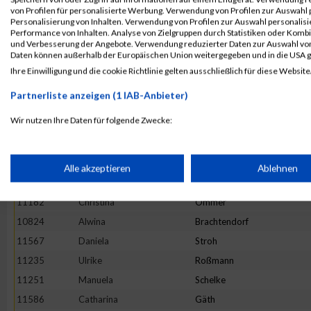
11419
Tamara
Reinwald
von Profilen für personalisierte Werbung. Verwendung von Profilen zur Auswahl p
Personalisierung von Inhalten. Verwendung von Profilen zur Auswahl personalis
11731
Simone
Langen
Performance von Inhalten. Analyse von Zielgruppen durch Statistiken oder Komb
und Verbesserung der Angebote. Verwendung reduzierter Daten zur Auswahl von
11837
Verena
Rensmeyer
Daten können außerhalb der Europäischen Union weitergegeben und in die USA 
11406
Stefanie
Züls
Ihre Einwilligung und die cookie Richtlinie gelten ausschließlich für diese Website
10975
Daniela
Heister
Partnerliste anzeigen (1 IAB-Anbieter)
11252
Jana
Schellhas
Wir nutzen Ihre Daten für folgende Zwecke:
10806
Sarah
Bienert
IAB-Verarbeitungszwecke:
11909
Maria
Topp
10754
Miriam
Gliffe
Speichern von oder Zugriff auf Informationen auf einem Endge
Alle akzeptieren
Ablehnen
11644
Magdalena
Wettberg
11182
Christina
Ommer
Verwendung reduzierter Daten zur Auswahl von Werbeanzeige
10824
Alwina
Brachtendorf
11567
Daniela
Stroh
Erstellung von Profilen für personalisierte Werbung
11235
Ulrike
Roßmann
11251
Manuela
Schelke
Verwendung von Profilen zur Auswahl personalisierter Werbun
11586
Catharina
Gäth